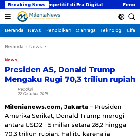
Langsung
n Gaji Kompetitif di Era Digital
Breaking News
Fenomena “Kabu
ke
konten
Beranda
News
Pendidikan
Olahraga
Teknologi
Lifest
Beranda
News
News
Presiden AS, Donald Trump
Mengaku Rugi 70,3 triliun rupiah
Redaksi
22 Oktober 2019
Milenianews.com, Jakarta
– Presiden
Amerika Serikat, Donald Trump merugi
antara USD2 – 5 miliar setara 28,2 hingga
70,3 triliun rupiah. Hal itu karena ia