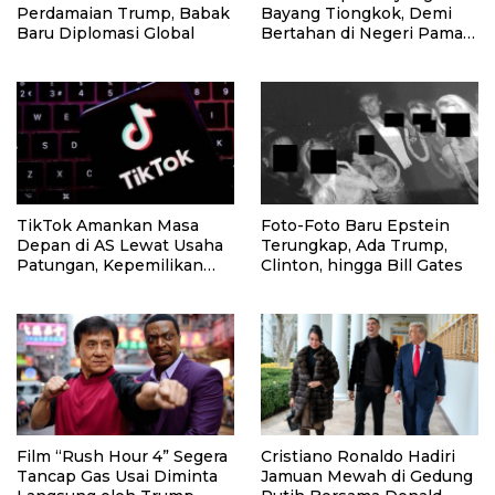
Perdamaian Trump, Babak
Bayang Tiongkok, Demi
Baru Diplomasi Global
Bertahan di Negeri Paman
Sam
TikTok Amankan Masa
Foto-Foto Baru Epstein
Depan di AS Lewat Usaha
Terungkap, Ada Trump,
Patungan, Kepemilikan
Clinton, hingga Bill Gates
China Dipangkas
Film “Rush Hour 4” Segera
Cristiano Ronaldo Hadiri
Tancap Gas Usai Diminta
Jamuan Mewah di Gedung