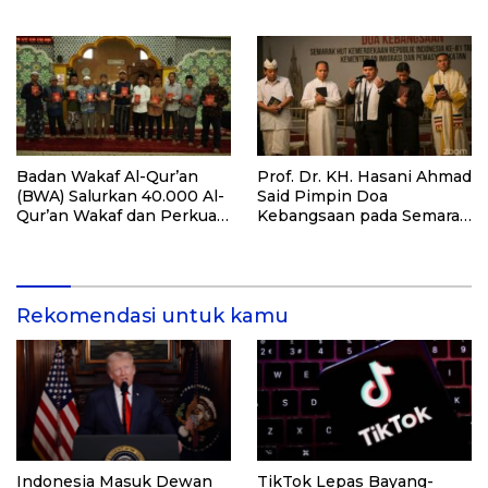
Hijrah Deli Serdang
Targetkan 3.000 Peserta
untuk Dukung Pendidikan
Santri dan Guru Honorer
Badan Wakaf Al-Qur’an
Prof. Dr. KH. Hasani Ahmad
(BWA) Salurkan 40.000 Al-
Said Pimpin Doa
Qur’an Wakaf dan Perkuat
Kebangsaan pada Semarak
Pemberdayaan Masyarakat
HUT Kemerdekaan RI Ke-
di Kalimantan Barat
81 di Kementerian Imigrasi
dan Pemasyarakatan RI
Rekomendasi untuk kamu
Indonesia Masuk Dewan
TikTok Lepas Bayang-