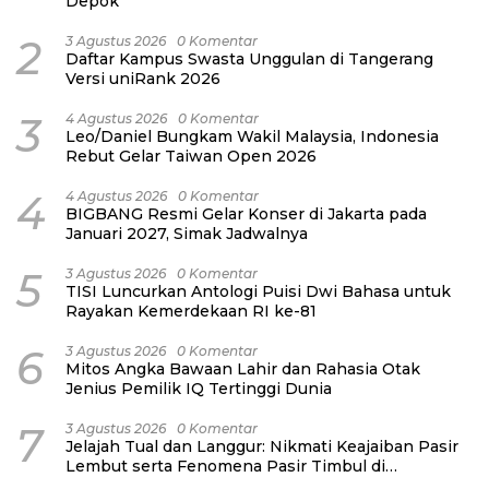
Depok
2
3 Agustus 2026
0 Komentar
Daftar Kampus Swasta Unggulan di Tangerang
Versi uniRank 2026
3
4 Agustus 2026
0 Komentar
Leo/Daniel Bungkam Wakil Malaysia, Indonesia
Rebut Gelar Taiwan Open 2026
4
4 Agustus 2026
0 Komentar
BIGBANG Resmi Gelar Konser di Jakarta pada
Januari 2027, Simak Jadwalnya
5
3 Agustus 2026
0 Komentar
TISI Luncurkan Antologi Puisi Dwi Bahasa untuk
Rayakan Kemerdekaan RI ke-81
6
3 Agustus 2026
0 Komentar
Mitos Angka Bawaan Lahir dan Rahasia Otak
Jenius Pemilik IQ Tertinggi Dunia
7
3 Agustus 2026
0 Komentar
Jelajah Tual dan Langgur: Nikmati Keajaiban Pasir
Lembut serta Fenomena Pasir Timbul di
Kepulauan Kei