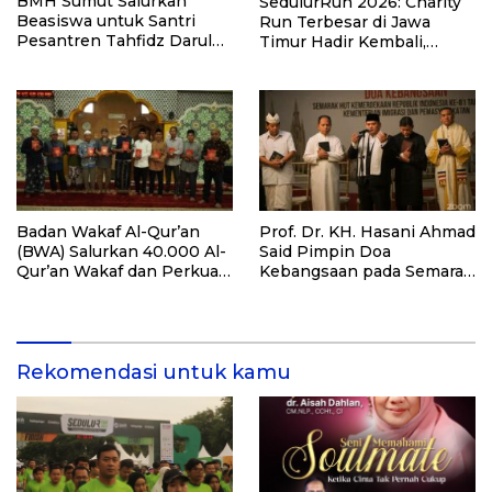
BMH Sumut Salurkan
SedulurRun 2026: Charity
Beasiswa untuk Santri
Run Terbesar di Jawa
Pesantren Tahfidz Darul
Timur Hadir Kembali,
Hijrah Deli Serdang
Targetkan 3.000 Peserta
untuk Dukung Pendidikan
Santri dan Guru Honorer
Badan Wakaf Al-Qur’an
Prof. Dr. KH. Hasani Ahmad
(BWA) Salurkan 40.000 Al-
Said Pimpin Doa
Qur’an Wakaf dan Perkuat
Kebangsaan pada Semarak
Pemberdayaan Masyarakat
HUT Kemerdekaan RI Ke-
di Kalimantan Barat
81 di Kementerian Imigrasi
dan Pemasyarakatan RI
Rekomendasi untuk kamu