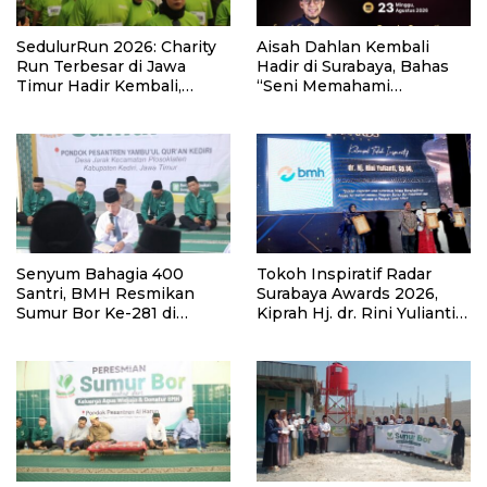
SedulurRun 2026: Charity
Aisah Dahlan Kembali
Run Terbesar di Jawa
Hadir di Surabaya, Bahas
Timur Hadir Kembali,
“Seni Memahami
Targetkan 3.000 Peserta
Soulmate: Ketika Cinta Tak
untuk Dukung Pendidikan
Pernah Cukup”
Santri dan Guru Honorer
Senyum Bahagia 400
Tokoh Inspiratif Radar
Santri, BMH Resmikan
Surabaya Awards 2026,
Sumur Bor Ke-281 di
Kiprah Hj. dr. Rini Yulianti
Ponpes Yambu’ul Quran
Hadirkan Manfaat hingga
Kediri
Pelosok Bersama BMH