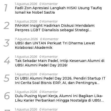
1
1 Agustus 2026
0 Komentar
Fadli Zon Apresiasi Langkah HISKI Usung Taufiq
Ismail ke Nobel Sastra
2
1 Agustus 2026
0 Komentar
PAHAM Insight Hadirkan Diskusi Mendalam:
Perpres LGBT Dianalisis sebagai Strategi
Pertahanan Negara Bukan Ancaman Individual
3
7 Agustus 2026
0 Komentar
UBSI dan UNTAN Perkuat Tri Dharma Lewat
Kolaborasi Akademik
4
1 Agustus 2026
0 Komentar
Tak Sekadar Main Padel, Intip Keseruan Alumni di
UBSI Alumni Padel Day 2026!
5
1 Agustus 2026
0 Komentar
Di UBSI Alumni Padel Day 2026, Pendiri Startup IT
Ini Cerita Soal Bisnis ERP, AI, dan Pentingnya
Network Alumni
6
1 Agustus 2026
0 Komentar
Dulu Pusing Nyari Kerja, Alumni Ini Bagikan Lika-
Liku Karier Perbankan Hingga Nostalgia di UBSI
Alumni Padel Day 2026
1 Agustus 2026
0 Komentar