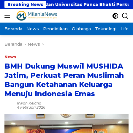
Langsung
Breaking News
UBSI dan Universitas Panca Bhakti Perkuat Kola
ke
konten
Beranda
News
Pendidikan
Olahraga
Teknologi
Lifest
Beranda
News
News
BMH Dukung Muswil MUSHIDA
Jatim, Perkuat Peran Muslimah
Bangun Ketahanan Keluarga
Menuju Indonesia Emas
Irwan Kelana
4 Februari 2026