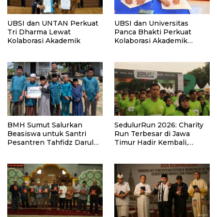
UBSI dan UNTAN Perkuat
UBSI dan Universitas
Tri Dharma Lewat
Panca Bhakti Perkuat
Kolaborasi Akademik
Kolaborasi Akademik
Lewat Program PKM
BMH Sumut Salurkan
SedulurRun 2026: Charity
Beasiswa untuk Santri
Run Terbesar di Jawa
Pesantren Tahfidz Darul
Timur Hadir Kembali,
Hijrah Deli Serdang
Targetkan 3.000 Peserta
untuk Dukung Pendidikan
Santri dan Guru Honorer