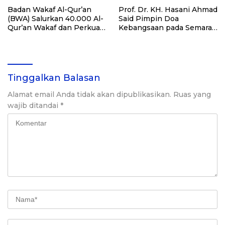
Badan Wakaf Al-Qur’an
Prof. Dr. KH. Hasani Ahmad
(BWA) Salurkan 40.000 Al-
Said Pimpin Doa
Qur’an Wakaf dan Perkuat
Kebangsaan pada Semarak
Pemberdayaan Masyarakat
HUT Kemerdekaan RI Ke-
di Kalimantan Barat
81 di Kementerian Imigrasi
dan Pemasyarakatan RI
Tinggalkan Balasan
Alamat email Anda tidak akan dipublikasikan.
Ruas yang
wajib ditandai
*