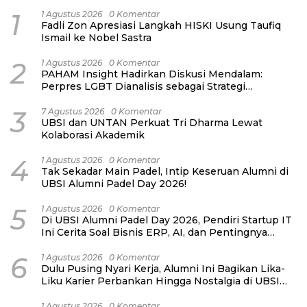
1
1 Agustus 2026
0 Komentar
Fadli Zon Apresiasi Langkah HISKI Usung Taufiq
Ismail ke Nobel Sastra
2
1 Agustus 2026
0 Komentar
PAHAM Insight Hadirkan Diskusi Mendalam:
Perpres LGBT Dianalisis sebagai Strategi
Pertahanan Negara Bukan Ancaman Individual
3
7 Agustus 2026
0 Komentar
UBSI dan UNTAN Perkuat Tri Dharma Lewat
Kolaborasi Akademik
4
1 Agustus 2026
0 Komentar
Tak Sekadar Main Padel, Intip Keseruan Alumni di
UBSI Alumni Padel Day 2026!
5
1 Agustus 2026
0 Komentar
Di UBSI Alumni Padel Day 2026, Pendiri Startup IT
Ini Cerita Soal Bisnis ERP, AI, dan Pentingnya
Network Alumni
6
1 Agustus 2026
0 Komentar
Dulu Pusing Nyari Kerja, Alumni Ini Bagikan Lika-
Liku Karier Perbankan Hingga Nostalgia di UBSI
Alumni Padel Day 2026
1 Agustus 2026
0 Komentar