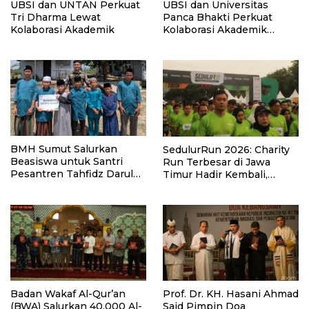
UBSI dan UNTAN Perkuat
UBSI dan Universitas
Tri Dharma Lewat
Panca Bhakti Perkuat
Kolaborasi Akademik
Kolaborasi Akademik
Lewat Program PKM
BMH Sumut Salurkan
SedulurRun 2026: Charity
Beasiswa untuk Santri
Run Terbesar di Jawa
Pesantren Tahfidz Darul
Timur Hadir Kembali,
Hijrah Deli Serdang
Targetkan 3.000 Peserta
untuk Dukung Pendidikan
Santri dan Guru Honorer
Badan Wakaf Al-Qur’an
Prof. Dr. KH. Hasani Ahmad
(BWA) Salurkan 40.000 Al-
Said Pimpin Doa