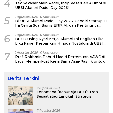
4
Tak Sekadar Main Padel, Intip Keseruan Alumni di
UBSI Alumni Padel Day 2026!
5
1 Agustus 2026
0 Komentar
Di UBSI Alumni Padel Day 2026, Pendiri Startup IT
Ini Cerita Soal Bisnis ERP, AI, dan Pentingnya
Network Alumni
6
1 Agustus 2026
0 Komentar
Dulu Pusing Nyari Kerja, Alumni Ini Bagikan Lika-
Liku Karier Perbankan Hingga Nostalgia di UBSI
Alumni Padel Day 2026
7
1 Agustus 2026
0 Komentar
Prof. Rokhmin Dahuri Hadiri Pertemuan AAWC di
Laos: Memperkuat Kerja Sama Asia-Pasifik untuk
Ketahanan Air dan Iklim
Berita Terkini
8 Agustus 2026
Fenomena “Kabur Aja Dulu”: Tren
Sesaat atau Langkah Strategis
Membangun Masa Depan?
7 Agustus 2026