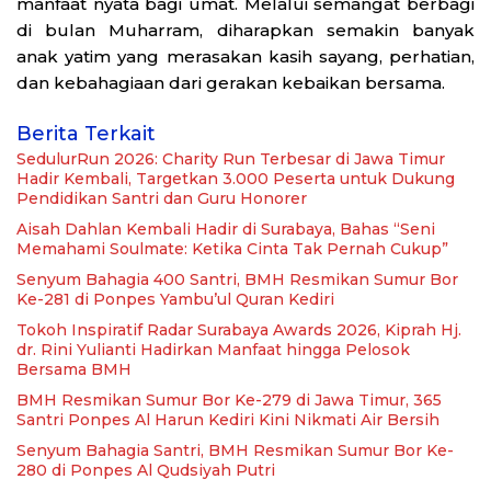
manfaat nyata bagi umat. Melalui semangat berbagi
di bulan Muharram, diharapkan semakin banyak
anak yatim yang merasakan kasih sayang, perhatian,
dan kebahagiaan dari gerakan kebaikan bersama.
Berita Terkait
SedulurRun 2026: Charity Run Terbesar di Jawa Timur
Hadir Kembali, Targetkan 3.000 Peserta untuk Dukung
Pendidikan Santri dan Guru Honorer
Aisah Dahlan Kembali Hadir di Surabaya, Bahas “Seni
Memahami Soulmate: Ketika Cinta Tak Pernah Cukup”
Senyum Bahagia 400 Santri, BMH Resmikan Sumur Bor
Ke-281 di Ponpes Yambu’ul Quran Kediri
Tokoh Inspiratif Radar Surabaya Awards 2026, Kiprah Hj.
dr. Rini Yulianti Hadirkan Manfaat hingga Pelosok
Bersama BMH
BMH Resmikan Sumur Bor Ke-279 di Jawa Timur, 365
Santri Ponpes Al Harun Kediri Kini Nikmati Air Bersih
Senyum Bahagia Santri, BMH Resmikan Sumur Bor Ke-
280 di Ponpes Al Qudsiyah Putri