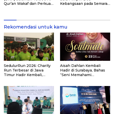
Qur’an Wakaf dan Perkuat
Kebangsaan pada Semarak
Pemberdayaan Masyarakat
HUT Kemerdekaan RI Ke-
di Kalimantan Barat
81 di Kementerian Imigrasi
dan Pemasyarakatan RI
Rekomendasi untuk kamu
SedulurRun 2026: Charity
Aisah Dahlan Kembali
Run Terbesar di Jawa
Hadir di Surabaya, Bahas
Timur Hadir Kembali,
“Seni Memahami
Targetkan 3.000 Peserta
Soulmate: Ketika Cinta Tak
untuk Dukung Pendidikan
Pernah Cukup”
Santri dan Guru Honorer