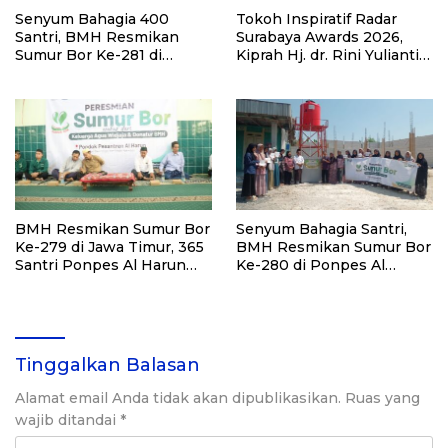
Senyum Bahagia 400
Tokoh Inspiratif Radar
Santri, BMH Resmikan
Surabaya Awards 2026,
Sumur Bor Ke-281 di
Kiprah Hj. dr. Rini Yulianti
Ponpes Yambu’ul Quran
Hadirkan Manfaat hingga
Kediri
Pelosok Bersama BMH
BMH Resmikan Sumur Bor
Senyum Bahagia Santri,
Ke-279 di Jawa Timur, 365
BMH Resmikan Sumur Bor
Santri Ponpes Al Harun
Ke-280 di Ponpes Al
Kediri Kini Nikmati Air
Qudsiyah Putri
Bersih
Tinggalkan Balasan
Alamat email Anda tidak akan dipublikasikan.
Ruas yang
wajib ditandai
*