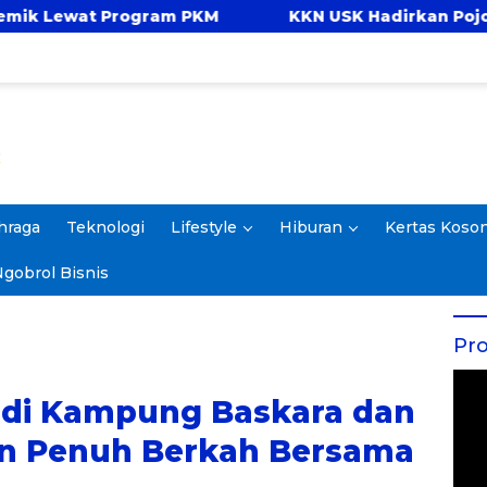
ram PKM
KKN USK Hadirkan Pojok Celengan, Ajar
hraga
Teknologi
Lifestyle
Hiburan
Kertas Koso
gobrol Bisnis
Pro
 di Kampung Baskara dan
n Penuh Berkah Bersama