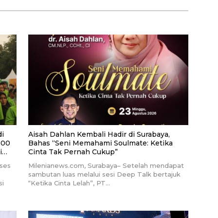
Pemasyarakatan RI
di
Aisah Dahlan Kembali Hadir di Surabaya,
000
Bahas “Seni Memahami Soulmate: Ketika
i
Cinta Tak Pernah Cukup”
ses
Milenianews.com, Surabaya– Setelah mendapat
sambutan luas melalui sesi Deep Talk bertajuk
si
“Ketika Cinta Lelah”, PT…