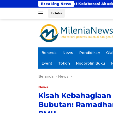
Langsung
Panca Bhakti Perkuat Kolaborasi Akademik Lewat Prog
Breaking News
ke
Indeks
konten
Beranda
News
Pendidikan
Ola
Event
Tokoh
Ngobrolin Buku
N
Beranda
News
News
Kisah Kebahagiaan
Bubutan: Ramadha