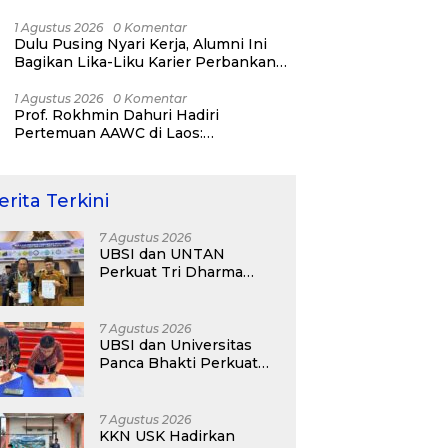
Bisnis ERP, AI, dan Pentingnya
Network Alumni
1 Agustus 2026
0 Komentar
Dulu Pusing Nyari Kerja, Alumni Ini
Bagikan Lika-Liku Karier Perbankan
Hingga Nostalgia di UBSI Alumni Padel
Day 2026
1 Agustus 2026
0 Komentar
Prof. Rokhmin Dahuri Hadiri
Pertemuan AAWC di Laos:
Memperkuat Kerja Sama Asia-Pasifik
untuk Ketahanan Air dan Iklim
erita Terkini
7 Agustus 2026
UBSI dan UNTAN
Perkuat Tri Dharma
Lewat Kolaborasi
Akademik
7 Agustus 2026
UBSI dan Universitas
Panca Bhakti Perkuat
Kolaborasi Akademik
Lewat Program PKM
7 Agustus 2026
KKN USK Hadirkan