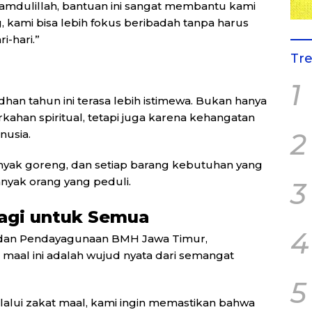
lhamdulillah, bantuan ini sangat membantu kami
 kami bisa lebih fokus beribadah tanpa harus
-hari.”
Tr
1
an tahun ini terasa lebih istimewa. Bukan hanya
ahan spiritual, tetapi juga karena kehangatan
nusia.
2
inyak goreng, dan setiap barang kebutuhan yang
nyak orang yang peduli.
3
agi untuk Semua
4
m dan Pendayagunaan BMH Jawa Timur,
maal ini adalah wujud nyata dari semangat
5
alui zakat maal, kami ingin memastikan bahwa