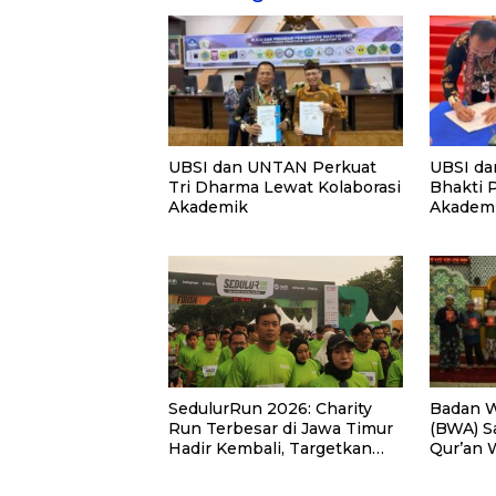
UBSI dan UNTAN Perkuat
UBSI da
Tri Dharma Lewat Kolaborasi
Bhakti 
Akademik
Akademi
PKM
Badan W
SedulurRun 2026: Charity
(BWA) S
Run Terbesar di Jawa Timur
Qur’an 
Hadir Kembali, Targetkan
Pemberd
3.000 Peserta untuk
di Kalim
Dukung Pendidikan Santri