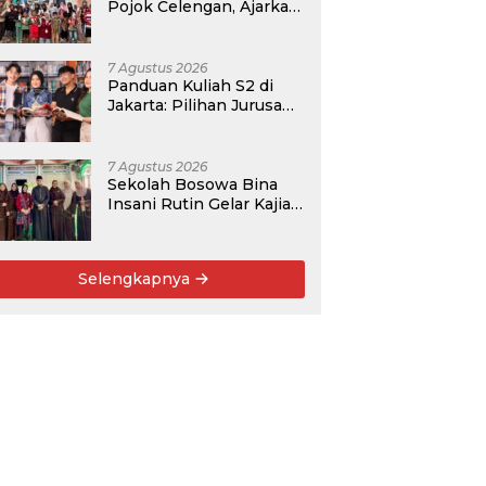
Pojok Celengan, Ajarkan
Anak Desa Pohroh
Gemar Menabung
7 Agustus 2026
Panduan Kuliah S2 di
Jakarta: Pilihan Jurusan,
Data Prospek, dan
Rekomendasi Kampus
7 Agustus 2026
Sekolah Bosowa Bina
Insani Rutin Gelar Kajian
Islam untuk Orang Tua,
Alumni, dan Masyarakat
Umum
Selengkapnya