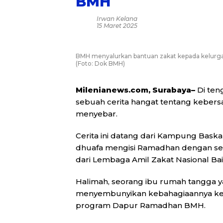
BMH
Irwan Kelana
15 Maret 2025
BMH menyalurkan bantuan zakat kepada kelurga
(Foto: Dok BMH)
Milenianews.com, Surabaya–
Di ten
sebuah cerita hangat tentang kebers
menyebar.
Cerita ini datang dari Kampung Bas
dhuafa mengisi Ramadhan dengan se
dari Lembaga Amil Zakat Nasional Bai
Halimah, seorang ibu rumah tangga y
menyembunyikan kebahagiaannya ket
program Dapur Ramadhan BMH.