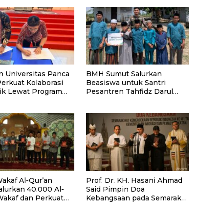
n Universitas Panca
BMH Sumut Salurkan
Perkuat Kolaborasi
Beasiswa untuk Santri
k Lewat Program
Pesantren Tahfidz Darul
Hijrah Deli Serdang
akaf Al-Qur’an
Prof. Dr. KH. Hasani Ahmad
alurkan 40.000 Al-
Said Pimpin Doa
Wakaf dan Perkuat
Kebangsaan pada Semarak
ayaan Masyarakat
HUT Kemerdekaan RI Ke-81
antan Barat
di Kementerian Imigrasi dan