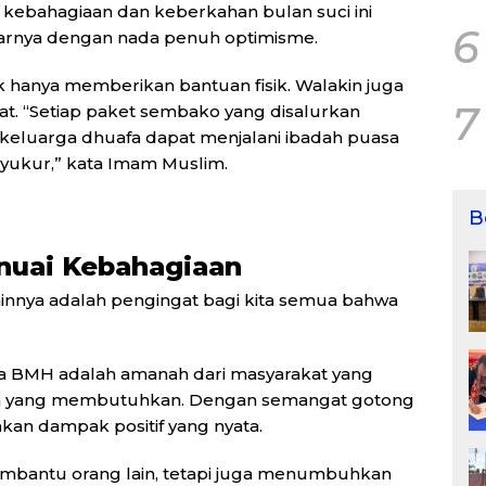
 kebahagiaan dan keberkahan bulan suci ini
6
jarnya dengan nada penuh optimisme.
anya memberikan bantuan fisik. Walakin juga
7
t. “Setiap paket sembako yang disalurkan
keluarga dhuafa dapat menjalani ibadah puasa
yukur,” kata Imam Muslim.
B
nuai Kebahagiaan
ainnya adalah pengingat bagi kita semua bahwa
ola BMH adalah amanah dari masyarakat yang
a yang membutuhkan. Dengan semangat gotong
akan dampak positif yang nyata.
 membantu orang lain, tetapi juga menumbuhkan