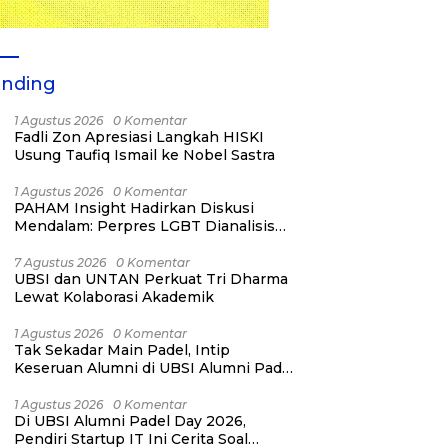
ending
1 Agustus 2026
0 Komentar
Fadli Zon Apresiasi Langkah HISKI
Usung Taufiq Ismail ke Nobel Sastra
1 Agustus 2026
0 Komentar
PAHAM Insight Hadirkan Diskusi
Mendalam: Perpres LGBT Dianalisis
sebagai Strategi Pertahanan Negara
Bukan Ancaman Individual
7 Agustus 2026
0 Komentar
UBSI dan UNTAN Perkuat Tri Dharma
Lewat Kolaborasi Akademik
1 Agustus 2026
0 Komentar
Tak Sekadar Main Padel, Intip
Keseruan Alumni di UBSI Alumni Padel
Day 2026!
1 Agustus 2026
0 Komentar
Di UBSI Alumni Padel Day 2026,
Pendiri Startup IT Ini Cerita Soal