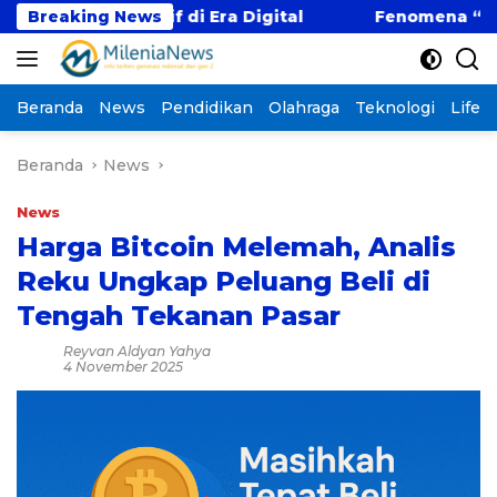
Langsung
petitif di Era Digital
Breaking News
Fenomena “Kabur Aja Dul
ke
konten
Beranda
News
Pendidikan
Olahraga
Teknologi
Lifest
Beranda
News
News
Harga Bitcoin Melemah, Analis
Reku Ungkap Peluang Beli di
Tengah Tekanan Pasar
Reyvan Aldyan Yahya
4 November 2025