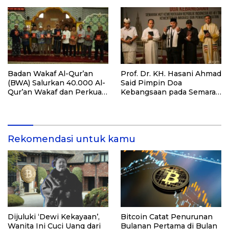
untuk Dukung Pendidikan
Santri dan Guru Honorer
Badan Wakaf Al-Qur’an
Prof. Dr. KH. Hasani Ahmad
(BWA) Salurkan 40.000 Al-
Said Pimpin Doa
Qur’an Wakaf dan Perkuat
Kebangsaan pada Semarak
Pemberdayaan Masyarakat
HUT Kemerdekaan RI Ke-
di Kalimantan Barat
81 di Kementerian Imigrasi
dan Pemasyarakatan RI
Rekomendasi untuk kamu
Dijuluki ‘Dewi Kekayaan’,
Bitcoin Catat Penurunan
Wanita Ini Cuci Uang dari
Bulanan Pertama di Bulan