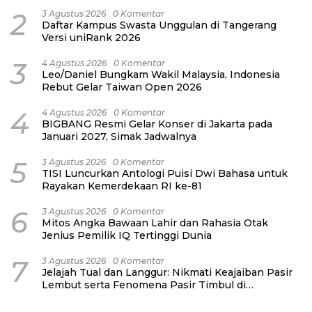
2
3 Agustus 2026
0 Komentar
Daftar Kampus Swasta Unggulan di Tangerang
Versi uniRank 2026
3
4 Agustus 2026
0 Komentar
Leo/Daniel Bungkam Wakil Malaysia, Indonesia
Rebut Gelar Taiwan Open 2026
4
4 Agustus 2026
0 Komentar
BIGBANG Resmi Gelar Konser di Jakarta pada
Januari 2027, Simak Jadwalnya
5
3 Agustus 2026
0 Komentar
TISI Luncurkan Antologi Puisi Dwi Bahasa untuk
Rayakan Kemerdekaan RI ke-81
6
3 Agustus 2026
0 Komentar
Mitos Angka Bawaan Lahir dan Rahasia Otak
Jenius Pemilik IQ Tertinggi Dunia
7
3 Agustus 2026
0 Komentar
Jelajah Tual dan Langgur: Nikmati Keajaiban Pasir
Lembut serta Fenomena Pasir Timbul di
Kepulauan Kei