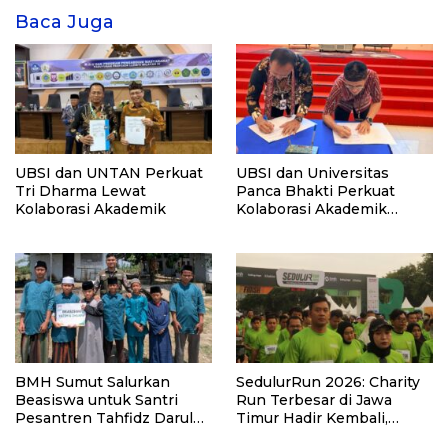
Baca Juga
UBSI dan UNTAN Perkuat
UBSI dan Universitas
Tri Dharma Lewat
Panca Bhakti Perkuat
Kolaborasi Akademik
Kolaborasi Akademik
Lewat Program PKM
BMH Sumut Salurkan
SedulurRun 2026: Charity
Beasiswa untuk Santri
Run Terbesar di Jawa
Pesantren Tahfidz Darul
Timur Hadir Kembali,
Hijrah Deli Serdang
Targetkan 3.000 Peserta