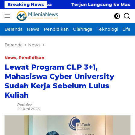
Langsung
s Buat Maba
Breaking News
Terjun Langsung ke Masyarakat, Tim
ke
konten
Beranda
News
Pendidikan
Olahraga
Teknologi
Lifest
Beranda
News
News
,
Pendidikan
Lewat Program CLP 3+1,
Mahasiswa Cyber University
Sudah Kerja Sebelum Lulus
Kuliah
Redaksi
29 Juni 2026