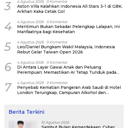
3
4 Agustus 2026
0 Komentar
Aston Villa Kalahkan Indonesia All Stars 3-1 di GBK,
Arkhan Kaka Cetak Gol
4
4 Agustus 2026
0 Komentar
Mentimun Bukan Sekadar Pelengkap Lalapan, Ini
Manfaatnya bagi Kesehatan
5
4 Agustus 2026
0 Komentar
Leo/Daniel Bungkam Wakil Malaysia, Indonesia
Rebut Gelar Taiwan Open 2026
6
4 Agustus 2026
0 Komentar
Di Antara Layar Gawai Anak dan Peluang
Perempuan: Memastikan AI Tetap Tunduk pada
Kemanusiaan
7
4 Agustus 2026
0 Komentar
Penyebab Kematian Pangeran Arab Saudi di Hotel
London Terungkap, Campuran Alkohol dan
Narkoba Jadi Pemicu
Berita Terkini
10 Agustus 2026
Sambut Bulan Kemerdekaan, Cyber