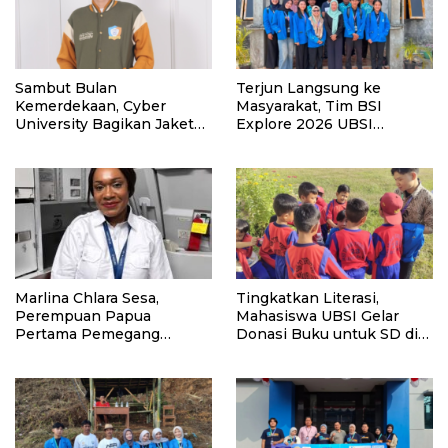
Sambut Bulan
Terjun Langsung ke
Kemerdekaan, Cyber
Masyarakat, Tim BSI
University Bagikan Jaket
Explore 2026 UBSI
Varsity Gratis Buat Maba
Kampus Pontianak Gelar
PKM
Marlina Chlara Sesa,
Tingkatkan Literasi,
Perempuan Papua
Mahasiswa UBSI Gelar
Pertama Pemegang
Donasi Buku untuk SD di
Lisensi Airbus A320
Bekasi pada Kegiatan BSI
Explore 2026