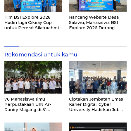
Tim BSI Explore 2026
Rancang Website Desa
Hadiri Liga Cikiray Cup
Salawu, Mahasiswa BSI
untuk Pererat Silaturahmi
Explore 2026 Dorong
Warga
Digitalisasi Layanan
Rekomendasi untuk kamu
76 Mahasiswa Ilmu
Ciptakan Jembatan Emas
Perpustakaan UIN Ar-
Karier Digital, Cyber
Raniry Magang di 31
University Hadirkan Job
Perpustakaan Aceh
Hiring & Internship
Readiness Bersama Tiga
Perusahaan Nasional!