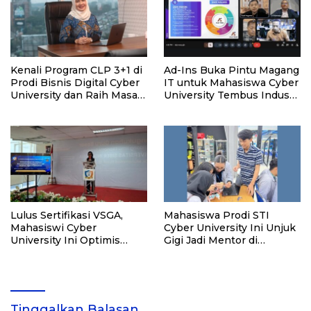
Kenali Program CLP 3+1 di
Ad-Ins Buka Pintu Magang
Prodi Bisnis Digital Cyber
IT untuk Mahasiswa Cyber
University dan Raih Masa
University Tembus Industri
Depan Karier Digitalmu!
Fintech
Lulus Sertifikasi VSGA,
Mahasiswa Prodi STI
Mahasiswi Cyber
Cyber University Ini Unjuk
University Ini Optimis
Gigi Jadi Mentor di
Tatap Karir di Era Digital!
Robopark
Tinggalkan Balasan