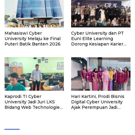
Mahasiswi Cyber
Cyber University dan PT
University Melaju ke Final
Euni Elite Learning
Puteri Batik Banten 2026
Dorong Kesiapan Karier
Mahasiswa Melalui
Seminar Strategi di Era AI
Kaprodi TI Cyber
Hari Kartini, Prodi Bisnis
University Jadi Juri LKS
Digital Cyber University
Bidang Web Technologies
Ajak Perempuan Jadi
Jakarta Selatan
Inovator Bisnis Digital