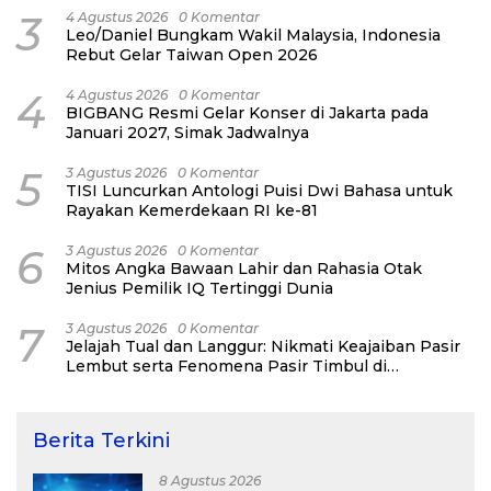
3
4 Agustus 2026
0 Komentar
Leo/Daniel Bungkam Wakil Malaysia, Indonesia
Rebut Gelar Taiwan Open 2026
4
4 Agustus 2026
0 Komentar
BIGBANG Resmi Gelar Konser di Jakarta pada
Januari 2027, Simak Jadwalnya
5
3 Agustus 2026
0 Komentar
TISI Luncurkan Antologi Puisi Dwi Bahasa untuk
Rayakan Kemerdekaan RI ke-81
6
3 Agustus 2026
0 Komentar
Mitos Angka Bawaan Lahir dan Rahasia Otak
Jenius Pemilik IQ Tertinggi Dunia
7
3 Agustus 2026
0 Komentar
Jelajah Tual dan Langgur: Nikmati Keajaiban Pasir
Lembut serta Fenomena Pasir Timbul di
Kepulauan Kei
Berita Terkini
8 Agustus 2026