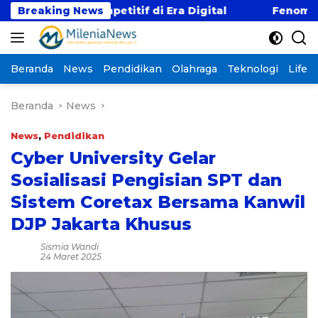
Langsung
aji Kompetitif di Era Digital
Breaking News
Fenomena “Kabur 
ke
konten
Beranda
News
Pendidikan
Olahraga
Teknologi
Lifest
Beranda
News
News
,
Pendidikan
Cyber University Gelar
Sosialisasi Pengisian SPT dan
Sistem Coretax Bersama Kanwil
DJP Jakarta Khusus
Sismia Wandi
24 Maret 2025