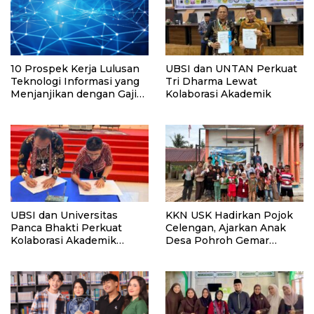
10 Prospek Kerja Lulusan
UBSI dan UNTAN Perkuat
Teknologi Informasi yang
Tri Dharma Lewat
Menjanjikan dengan Gaji
Kolaborasi Akademik
Kompetitif di Era Digital
UBSI dan Universitas
KKN USK Hadirkan Pojok
Panca Bhakti Perkuat
Celengan, Ajarkan Anak
Kolaborasi Akademik
Desa Pohroh Gemar
Lewat Program PKM
Menabung