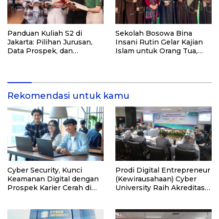
Panduan Kuliah S2 di
Sekolah Bosowa Bina
Jakarta: Pilihan Jurusan,
Insani Rutin Gelar Kajian
Data Prospek, dan
Islam untuk Orang Tua,
Rekomendasi Kampus
Alumni, dan Masyarakat
Umum
Rekomendasi untuk kamu
Cyber Security, Kunci
Prodi Digital Entrepreneur
Keamanan Digital dengan
(Kewirausahaan) Cyber
Prospek Karier Cerah di
University Raih Akreditasi
Era Transformasi
Unggul
Teknologi