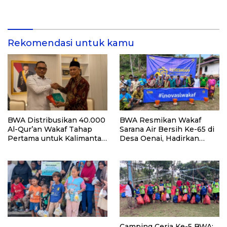
Soulmate: Ketika Cinta Tak
Ponpes Yambu’ul Quran
Pernah Cukup”
Kediri
Rekomendasi untuk kamu
BWA Distribusikan 40.000
BWA Resmikan Wakaf
Al-Qur’an Wakaf Tahap
Sarana Air Bersih Ke-65 di
Pertama untuk Kalimantan
Desa Oenai, Hadirkan
Timur
Harapan Baru bagi Ribuan
Warga
Camping Ceria Ke-5 BWA: