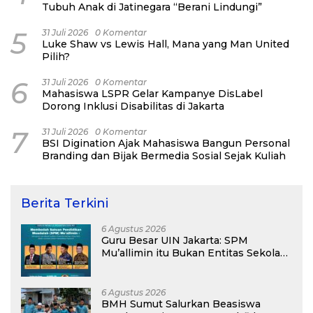
Tubuh Anak di Jatinegara “Berani Lindungi”
5
31 Juli 2026
0 Komentar
Luke Shaw vs Lewis Hall, Mana yang Man United
Pilih?
6
31 Juli 2026
0 Komentar
Mahasiswa LSPR Gelar Kampanye DisLabel
Dorong Inklusi Disabilitas di Jakarta
7
31 Juli 2026
0 Komentar
BSI Digination Ajak Mahasiswa Bangun Personal
Branding dan Bijak Bermedia Sosial Sejak Kuliah
Berita Terkini
6 Agustus 2026
Guru Besar UIN Jakarta: SPM
Mu’allimin itu Bukan Entitas Sekolah
atau Madrasah
6 Agustus 2026
BMH Sumut Salurkan Beasiswa