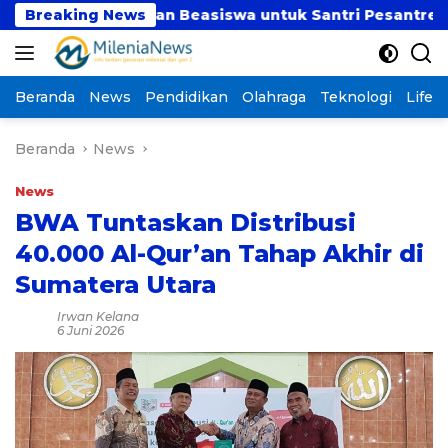
Langsung
alurkan Beasiswa untuk Santri Pesantren Tahfidz Darul
Breaking News
ke
konten
Beranda
News
Pendidikan
Olahraga
Teknologi
Lifest
Beranda
News
News
BWA Tuntaskan Distribusi
40.000 Al-Qur’an Tahap Akhir di
Sumatera Utara
Irwan Kelana
6 Juni 2026