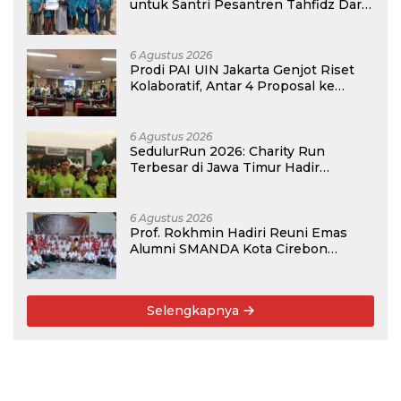
untuk Santri Pesantren Tahfidz Darul
Hijrah Deli Serdang
6 Agustus 2026
Prodi PAI UIN Jakarta Genjot Riset
Kolaboratif, Antar 4 Proposal ke
Kompetisi BRIN 2026
6 Agustus 2026
SedulurRun 2026: Charity Run
Terbesar di Jawa Timur Hadir
Kembali, Targetkan 3.000 Peserta
untuk Dukung Pendidikan Santri dan
Guru Honorer
6 Agustus 2026
Prof. Rokhmin Hadiri Reuni Emas
Alumni SMANDA Kota Cirebon
Angkatan 76: 50 Tahun Lalu Kita
Pernah Bersama
Selengkapnya