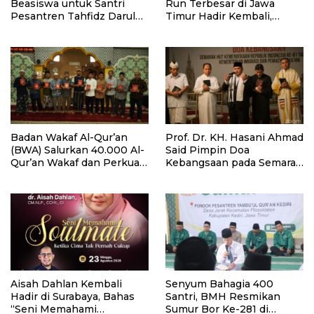
Beasiswa untuk Santri
Run Terbesar di Jawa
Pesantren Tahfidz Darul
Timur Hadir Kembali,
Hijrah Deli Serdang
Targetkan 3.000 Peserta
untuk Dukung Pendidikan
Santri dan Guru Honorer
Badan Wakaf Al-Qur’an
Prof. Dr. KH. Hasani Ahmad
(BWA) Salurkan 40.000 Al-
Said Pimpin Doa
Qur’an Wakaf dan Perkuat
Kebangsaan pada Semarak
Pemberdayaan Masyarakat
HUT Kemerdekaan RI Ke-
di Kalimantan Barat
81 di Kementerian Imigrasi
dan Pemasyarakatan RI
Aisah Dahlan Kembali
Senyum Bahagia 400
Hadir di Surabaya, Bahas
Santri, BMH Resmikan
“Seni Memahami
Sumur Bor Ke-281 di