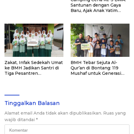
Santunan dengan Gaya
Baru, Ajak Anak Yatim
Nikmati Indahnya Alam
Zakat, Infak Sedekah Umat
BMH Tebar Sejuta Al-
ke BMH Jadikan Santri di
Qur’an di Bontang: 119
Tiga Pesantren
Mushaf untuk Generasi
Probolinggo Punya Al-
Qur’ani
Qur’an Baru
Tinggalkan Balasan
Alamat email Anda tidak akan dipublikasikan.
Ruas yang
wajib ditandai
*