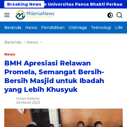
Langsung
UBSI dan Universitas Panca Bhakti Perkuat Kolabora
Breaking News
ke
konten
Beranda
News
Pendidikan
Olahraga
Teknologi
Lifest
Beranda
News
News
BMH Apresiasi Relawan
Promela, Semangat Bersih-
Bersih Masjid untuk Ibadah
yang Lebih Khusyuk
Irwan Kelana
26 Maret 2025