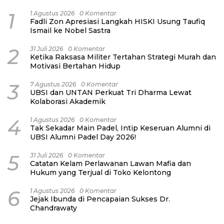
1
1 Agustus 2026
0 Komentar
Fadli Zon Apresiasi Langkah HISKI Usung Taufiq
Ismail ke Nobel Sastra
2
31 Juli 2026
0 Komentar
Ketika Raksasa Militer Tertahan Strategi Murah dan
Motivasi Bertahan Hidup
3
7 Agustus 2026
0 Komentar
UBSI dan UNTAN Perkuat Tri Dharma Lewat
Kolaborasi Akademik
4
1 Agustus 2026
0 Komentar
Tak Sekadar Main Padel, Intip Keseruan Alumni di
UBSI Alumni Padel Day 2026!
5
31 Juli 2026
0 Komentar
Catatan Kelam Perlawanan Lawan Mafia dan
Hukum yang Terjual di Toko Kelontong
6
1 Agustus 2026
0 Komentar
Jejak Ibunda di Pencapaian Sukses Dr.
Chandrawaty