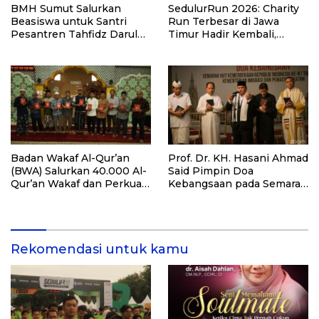
BMH Sumut Salurkan
SedulurRun 2026: Charity
Beasiswa untuk Santri
Run Terbesar di Jawa
Pesantren Tahfidz Darul
Timur Hadir Kembali,
Hijrah Deli Serdang
Targetkan 3.000 Peserta
untuk Dukung Pendidikan
Santri dan Guru Honorer
Badan Wakaf Al-Qur’an
Prof. Dr. KH. Hasani Ahmad
(BWA) Salurkan 40.000 Al-
Said Pimpin Doa
Qur’an Wakaf dan Perkuat
Kebangsaan pada Semarak
Pemberdayaan Masyarakat
HUT Kemerdekaan RI Ke-
di Kalimantan Barat
81 di Kementerian Imigrasi
dan Pemasyarakatan RI
Rekomendasi untuk kamu