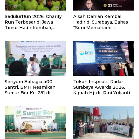
SedulurRun 2026: Charity
Aisah Dahlan Kembali
Run Terbesar di Jawa
Hadir di Surabaya, Bahas
Timur Hadir Kembali,
“Seni Memahami
Targetkan 3.000 Peserta
Soulmate: Ketika Cinta Tak
untuk Dukung Pendidikan
Pernah Cukup”
Santri dan Guru Honorer
Senyum Bahagia 400
Tokoh Inspiratif Radar
Santri, BMH Resmikan
Surabaya Awards 2026,
Sumur Bor Ke-281 di
Kiprah Hj. dr. Rini Yulianti
Ponpes Yambu’ul Quran
Hadirkan Manfaat hingga
Kediri
Pelosok Bersama BMH