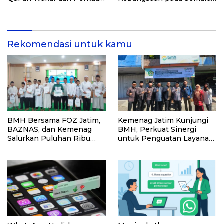
Pemberdayaan Masyarakat
HUT Kemerdekaan RI Ke-
di Kalimantan Barat
81 di Kementerian Imigrasi
dan Pemasyarakatan RI
Rekomendasi untuk kamu
BMH Bersama FOZ Jatim,
Kemenag Jatim Kunjungi
BAZNAS, dan Kemenag
BMH, Perkuat Sinergi
Salurkan Puluhan Ribu
untuk Penguatan Layanan
Bingkisan Lebaran Yatim di
Zakat dan Pemberdayaan
Jawa Timur
Umat