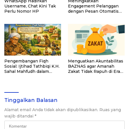
WhatsApp Hadirkan
Meningkatkan
Username, Chat Kini Tak
Engagement Pelanggan
Perlu Nomor HP
dengan Pesan Otomatis
WhatsApp
Pengembangan Fiqh
Menguatkan Akuntabilitas
Sosial: Ijtihad Tathbiqi K.H.
BAZNAS agar Amanah
Sahal Mahfudh dalam
Zakat Tidak Rapuh di Era
Pemberdayaan Ekonomi
Digital
Masyarakat melalui
Pengelolaan Zakat
Produktif
Tinggalkan Balasan
Alamat email Anda tidak akan dipublikasikan.
Ruas yang
wajib ditandai
*