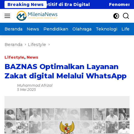
Langsung
ji Kompetitif di Era Digital
Breaking News
Fenomena “Kabur A
ke
konten
Beranda
News
Pendidikan
Olahraga
Teknologi
Lifest
Beranda
Lifestyle
Lifestyle
,
News
BAZNAS Optimalkan Layanan
Zakat digital Melalui WhatsApp
Muhammad Afrizal
5 Mei 2025