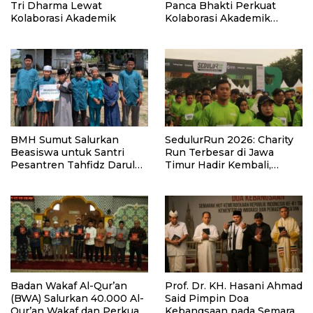
Tri Dharma Lewat
Panca Bhakti Perkuat
Kolaborasi Akademik
Kolaborasi Akademik
Lewat Program PKM
BMH Sumut Salurkan
SedulurRun 2026: Charity
Beasiswa untuk Santri
Run Terbesar di Jawa
Pesantren Tahfidz Darul
Timur Hadir Kembali,
Hijrah Deli Serdang
Targetkan 3.000 Peserta
untuk Dukung Pendidikan
Santri dan Guru Honorer
Badan Wakaf Al-Qur’an
Prof. Dr. KH. Hasani Ahmad
(BWA) Salurkan 40.000 Al-
Said Pimpin Doa
Qur’an Wakaf dan Perkuat
Kebangsaan pada Semarak