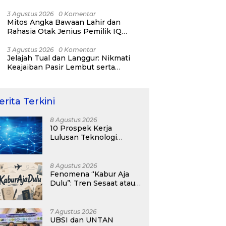
RI ke-81
3 Agustus 2026
0 Komentar
Mitos Angka Bawaan Lahir dan
Rahasia Otak Jenius Pemilik IQ
Tertinggi Dunia
3 Agustus 2026
0 Komentar
Jelajah Tual dan Langgur: Nikmati
Keajaiban Pasir Lembut serta
Fenomena Pasir Timbul di Kepulauan
Kei
erita Terkini
8 Agustus 2026
10 Prospek Kerja
Lulusan Teknologi
Informasi yang
Menjanjikan dengan Gaji
Kompetitif di Era Digital
8 Agustus 2026
Fenomena “Kabur Aja
Dulu”: Tren Sesaat atau
Langkah Strategis
Membangun Masa
Depan?
7 Agustus 2026
UBSI dan UNTAN