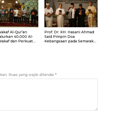
akaf Al-Qur’an
Prof. Dr. KH. Hasani Ahmad
alurkan 40.000 Al-
Said Pimpin Doa
Wakaf dan Perkuat
Kebangsaan pada Semarak
ayaan Masyarakat
HUT Kemerdekaan RI Ke-81
antan Barat
di Kementerian Imigrasi dan
Pemasyarakatan RI
ikan.
Ruas yang wajib ditandai
*