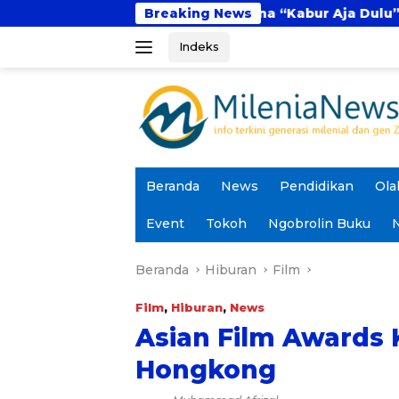
Langsung
igital
Fenomena “Kabur Aja Dulu”: Tren Sesaa
Breaking News
ke
Indeks
konten
Beranda
News
Pendidikan
Ola
Event
Tokoh
Ngobrolin Buku
N
Beranda
Hiburan
Film
Film
,
Hiburan
,
News
Asian Film Awards K
Hongkong