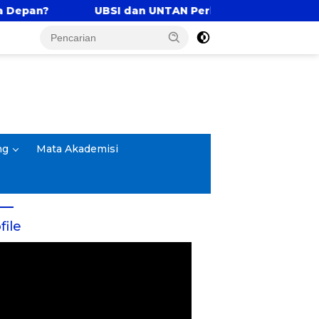
UBSI dan UNTAN Perkuat Tri Dharma Lewat Kolabora
ng
Mata Akademisi
file