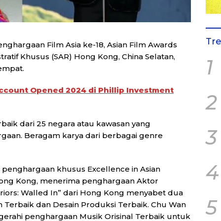
Tr
enghargaan Film Asia ke-18, Asian Film Awards
tratif Khusus (SAR) Hong Kong, China Selatan,
1
empat.
Account Opened 2024 di Phillip Investment
2
rbaik dari 25 negara atau kawasan yang
3
aan. Beragam karya dari berbagai genre
4
a penghargaan khusus Excellence in Asian
 Hong Kong, menerima penghargaan Aktor
arriors: Walled In” dari Hong Kong menyabet dua
5
Terbaik dan Desain Produksi Terbaik. Chu Wan
gerahi penghargaan Musik Orisinal Terbaik untuk