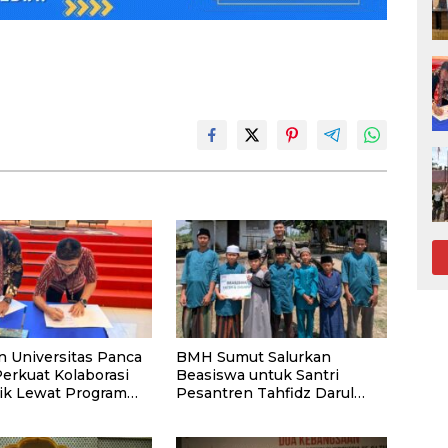
n Universitas Panca
BMH Sumut Salurkan
Perkuat Kolaborasi
Beasiswa untuk Santri
k Lewat Program
Pesantren Tahfidz Darul
Hijrah Deli Serdang