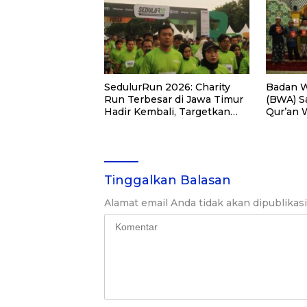
SedulurRun 2026: Charity
Badan W
Run Terbesar di Jawa Timur
(BWA) S
Hadir Kembali, Targetkan
Qur’an 
3.000 Peserta untuk
Pemberd
Dukung Pendidikan Santri
di Kalim
dan Guru Honorer
Tinggalkan Balasan
Alamat email Anda tidak akan dipublikas