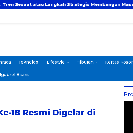
t atau Langkah Strategis Membangun Masa Depan?
hraga
Teknologi
Lifestyle
Hiburan
Kertas Koso
gobrol Bisnis
Pro
e-18 Resmi Digelar di