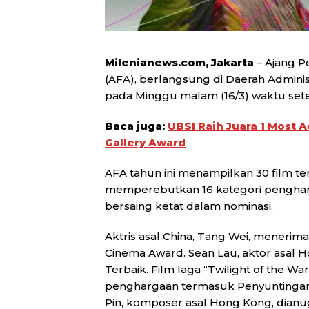
Milenianews.com, Jakarta
– Ajang P
(AFA), berlangsung di Daerah Adminis
pada Minggu malam (16/3) waktu set
Baca juga:
UBSI Raih Juara 1 Most 
Gallery Award
AFA tahun ini menampilkan 30 film te
memperebutkan 16 kategori pengharg
bersaing ketat dalam nominasi.
Aktris asal China, Tang Wei, menerim
Cinema Award. Sean Lau, aktor asal
Terbaik. Film laga “Twilight of the W
penghargaan termasuk Penyuntingan 
Pin, komposer asal Hong Kong, dianu