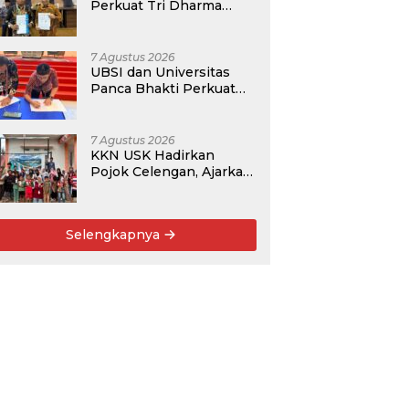
Perkuat Tri Dharma
Lewat Kolaborasi
Akademik
7 Agustus 2026
UBSI dan Universitas
Panca Bhakti Perkuat
Kolaborasi Akademik
Lewat Program PKM
7 Agustus 2026
KKN USK Hadirkan
Pojok Celengan, Ajarkan
Anak Desa Pohroh
Gemar Menabung
Selengkapnya