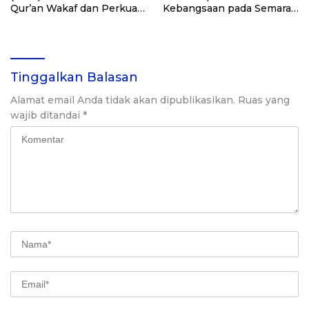
Qur’an Wakaf dan Perkuat
Kebangsaan pada Semarak
Pemberdayaan Masyarakat
HUT Kemerdekaan RI Ke-
di Kalimantan Barat
81 di Kementerian Imigrasi
dan Pemasyarakatan RI
Tinggalkan Balasan
Alamat email Anda tidak akan dipublikasikan.
Ruas yang
wajib ditandai
*