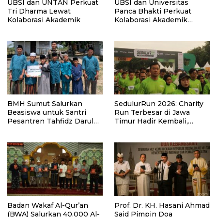
UBSI dan UNTAN Perkuat
UBSI dan Universitas
Tri Dharma Lewat
Panca Bhakti Perkuat
Kolaborasi Akademik
Kolaborasi Akademik
Lewat Program PKM
BMH Sumut Salurkan
SedulurRun 2026: Charity
Beasiswa untuk Santri
Run Terbesar di Jawa
Pesantren Tahfidz Darul
Timur Hadir Kembali,
Hijrah Deli Serdang
Targetkan 3.000 Peserta
untuk Dukung Pendidikan
Santri dan Guru Honorer
Badan Wakaf Al-Qur’an
Prof. Dr. KH. Hasani Ahmad
(BWA) Salurkan 40.000 Al-
Said Pimpin Doa