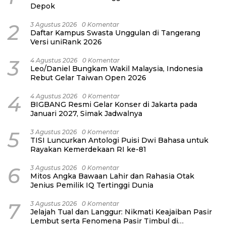
Depok
2
3 Agustus 2026
0 Komentar
Daftar Kampus Swasta Unggulan di Tangerang
Versi uniRank 2026
3
4 Agustus 2026
0 Komentar
Leo/Daniel Bungkam Wakil Malaysia, Indonesia
Rebut Gelar Taiwan Open 2026
4
4 Agustus 2026
0 Komentar
BIGBANG Resmi Gelar Konser di Jakarta pada
Januari 2027, Simak Jadwalnya
5
3 Agustus 2026
0 Komentar
TISI Luncurkan Antologi Puisi Dwi Bahasa untuk
Rayakan Kemerdekaan RI ke-81
6
3 Agustus 2026
0 Komentar
Mitos Angka Bawaan Lahir dan Rahasia Otak
Jenius Pemilik IQ Tertinggi Dunia
7
3 Agustus 2026
0 Komentar
Jelajah Tual dan Langgur: Nikmati Keajaiban Pasir
Lembut serta Fenomena Pasir Timbul di