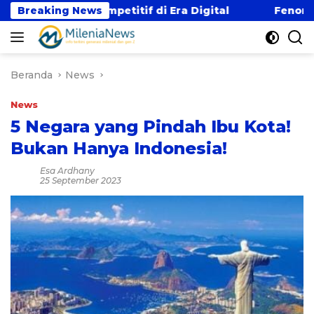
Langsung
 Gaji Kompetitif di Era Digital
Breaking News
Fenomena “Kabu
ke
konten
Beranda
News
News
5 Negara yang Pindah Ibu Kota!
Bukan Hanya Indonesia!
Esa Ardhany
25 September 2023