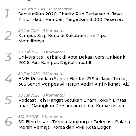
1
6 Agustus 2026
0 Komentar
SedulurRun 2026: Charity Run Terbesar di Jawa
Timur Hadir Kembali, Targetkan 3.000 Peserta
untuk Dukung Pendidikan Santri dan Guru
Honorer
2
30 Juli 2026
0 Komentar
Kampus Siap Kerja di Sukabumi, Ini Tips
Memilihnya
3
30 Juli 2026
0 Komentar
Universitas Terbaik di Kota Bekasi Versi uniRank
2026: Ada Kampus Digital Kreatif!
4
30 Juli 2026
0 Komentar
BMH Resmikan Sumur Bor Ke-279 di Jawa Timur,
365 Santri Ponpes Al Harun Kediri Kini Nikmati Air
Bersih
5
30 Juli 2026
0 Komentar
Podcast Teh Hangat Satukan Enam Tokoh Lintas
Iman, Gaungkan Persaudaraan dan Kemanusiaan
6
31 Juli 2026
0 Komentar
SD Bina Insani Terima Kunjungan Delegasi Palang
Merah Remaja Korea dan PMI Kota Bogor