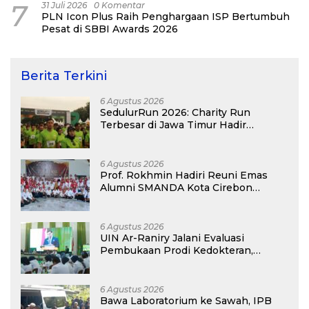
7
31 Juli 2026
0 Komentar
PLN Icon Plus Raih Penghargaan ISP Bertumbuh
Pesat di SBBI Awards 2026
Berita Terkini
6 Agustus 2026
SedulurRun 2026: Charity Run
Terbesar di Jawa Timur Hadir
Kembali, Targetkan 3.000 Peserta
untuk Dukung Pendidikan Santri dan
Guru Honorer
6 Agustus 2026
Prof. Rokhmin Hadiri Reuni Emas
Alumni SMANDA Kota Cirebon
Angkatan 76: 50 Tahun Lalu Kita
Pernah Bersama
6 Agustus 2026
UIN Ar-Raniry Jalani Evaluasi
Pembukaan Prodi Kedokteran,
Target Terima Mahasiswa Baru
Tahun Ini
6 Agustus 2026
Bawa Laboratorium ke Sawah, IPB