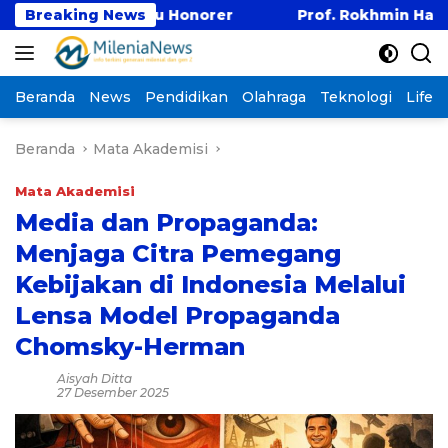
Langsung
n Guru Honorer
Breaking News
Prof. Rokhmin Hadiri Reuni Emas
ke
konten
Beranda
News
Pendidikan
Olahraga
Teknologi
Lifest
Beranda
Mata Akademisi
Mata Akademisi
Media dan Propaganda:
Menjaga Citra Pemegang
Kebijakan di Indonesia Melalui
Lensa Model Propaganda
Chomsky-Herman
Aisyah Ditta
27 Desember 2025