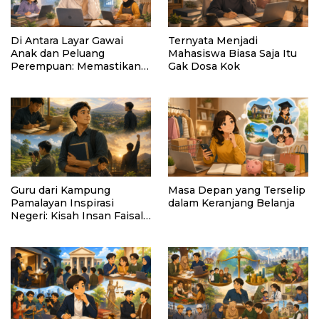
Di Antara Layar Gawai
Ternyata Menjadi
Anak dan Peluang
Mahasiswa Biasa Saja Itu
Perempuan: Memastikan
Gak Dosa Kok
AI Tetap Tunduk pada
Kemanusiaan
Guru dari Kampung
Masa Depan yang Terselip
Pamalayan Inspirasi
dalam Keranjang Belanja
Negeri: Kisah Insan Faisal
Ibrahim Diabadikan dalam
Buku “Inspirasi dari
Pelosok Negeri”