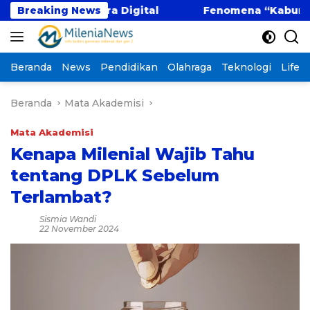
Langsung
di Era Digital
Breaking News
Fenomena “Kabur Aja Dulu”: Tre
ke
konten
Beranda
News
Pendidikan
Olahraga
Teknologi
Lifest
Beranda
Mata Akademisi
Mata Akademisi
Kenapa Milenial Wajib Tahu
tentang DPLK Sebelum
Terlambat?
Sismia Wandi
22 November 2024