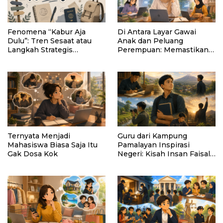
Fenomena “Kabur Aja
Di Antara Layar Gawai
Dulu”: Tren Sesaat atau
Anak dan Peluang
Langkah Strategis
Perempuan: Memastikan
Membangun Masa Depan?
AI Tetap Tunduk pada
Kemanusiaan
Ternyata Menjadi
Guru dari Kampung
Mahasiswa Biasa Saja Itu
Pamalayan Inspirasi
Gak Dosa Kok
Negeri: Kisah Insan Faisal
Ibrahim Diabadikan dalam
Buku “Inspirasi dari
Pelosok Negeri”