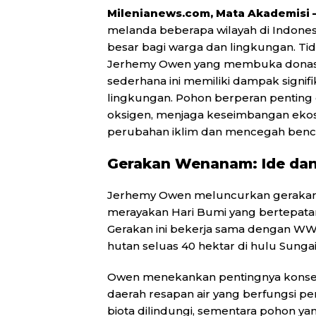
Milenianews.com, Mata Akademisi 
melanda beberapa wilayah di Indon
besar bagi warga dan lingkungan. Tida
Jerhemy Owen yang membuka donasi
sederhana ini memiliki dampak signifi
lingkungan. Pohon berperan penting
oksigen, menjaga keseimbangan eko
perubahan iklim dan mencegah benc
Gerakan Wenanam: Ide dan
Jerhemy Owen meluncurkan geraka
merayakan Hari Bumi yang bertepatan
Gerakan ini bekerja sama dengan WW
hutan seluas 40 hektar di hulu Sungai
Owen menekankan pentingnya konserv
daerah resapan air yang berfungsi penti
biota dilindungi, sementara pohon yan