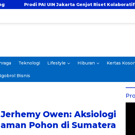
N Jakarta Genjot Riset Kolaboratif, Antar 4 Proposal ke 
hraga
Teknologi
Lifestyle
Hiburan
Kertas Koso
gobrol Bisnis
Pro
Jerhemy Owen: Aksiologi
aman Pohon di Sumatera