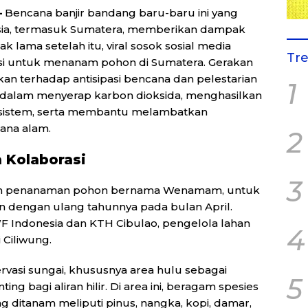
–
Bencana banjir bandang baru-baru ini yang
esia, termasuk Sumatera, memberikan dampak
k lama setelah itu, viral sosok sosial media
Tr
 untuk menanam pohon di Sumatera. Gerakan
kan terhadap antisipasi bencana dan pelestarian
1
 dalam menyerap karbon dioksida, menghasilkan
sistem, serta membantu melambatkan
ana alam.
2
 Kolaborasi
3
n penanaman pohon bernama Wenamam, untuk
 dengan ulang tahunnya pada bulan April.
F Indonesia dan KTH Cibulao, pengelola lahan
4
 Ciliwung.
asi sungai, khususnya area hulu sebagai
5
ng bagi aliran hilir. Di area ini, beragam spesies
g ditanam meliputi pinus, nangka, kopi, damar,