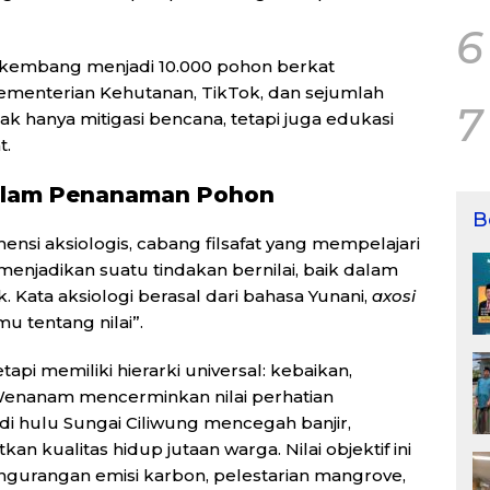
6
erkembang menjadi 10.000 pohon berkat
ementerian Kehutanan, TikTok, dan sejumlah
7
ak hanya mitigasi bencana, tetapi juga edukasi
t.
i dalam Penanaman Pohon
B
imensi aksiologis, cabang filsafat yang mempelajari
menjadikan suatu tindakan bernilai, baik dalam
k. Kata aksiologi berasal dari bahasa Yunani,
axosi
mu tentang nilai”.
tetapi memiliki hierarki universal: kebaikan,
Wenanam mencerminkan nilai perhatian
 hulu Sungai Ciliwung mencegah banjir,
n kualitas hidup jutaan warga. Nilai objektif ini
engurangan emisi karbon, pelestarian mangrove,