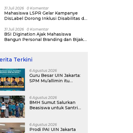
31 Juli 2026
0 Komentar
Mahasiswa LSPR Gelar Kampanye
DisLabel Dorong Inklusi Disabilitas di
Jakarta
31 Juli 2026
0 Komentar
BSI Digination Ajak Mahasiswa
Bangun Personal Branding dan Bijak
Bermedia Sosial Sejak Kuliah
erita Terkini
6 Agustus 2026
Guru Besar UIN Jakarta:
SPM Mu’allimin itu
Bukan Entitas Sekolah
atau Madrasah
6 Agustus 2026
BMH Sumut Salurkan
Beasiswa untuk Santri
Pesantren Tahfidz Darul
Hijrah Deli Serdang
6 Agustus 2026
Prodi PAI UIN Jakarta