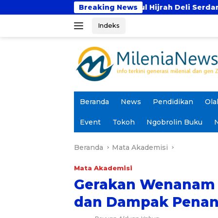
Langsung
Tahfidz Darul Hijrah Deli Serdang
Breaking News
Prodi PAI UI
ke
Indeks
konten
Beranda
News
Pendidikan
Ola
Event
Tokoh
Ngobrolin Buku
N
Beranda
Mata Akademisi
Mata Akademisi
Gerakan Wenanam 
dan Dampak Penan