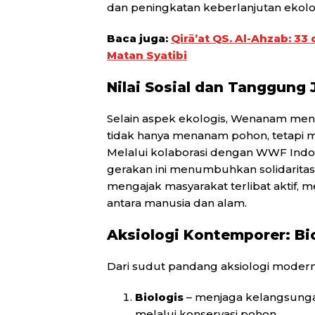
dan peningkatan keberlanjutan ekolo
Baca juga:
Qirā’at QS. Al-Ahzab: 3
Matan Syatibi
Nilai Sosial dan Tanggung 
Selain aspek ekologis, Wenanam menu
tidak hanya menanam pohon, tetapi
Melalui kolaborasi dengan WWF Indo
gerakan ini menumbuhkan solidaritas s
mengajak masyarakat terlibat aktif, me
antara manusia dan alam.
Aksiologi Kontemporer: Biol
Dari sudut pandang aksiologi modern
Biologis
– menjaga kelangsungan
melalui konservasi pohon.