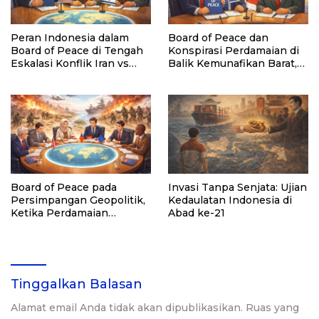
Peran Indonesia dalam
Board of Peace dan
Board of Peace di Tengah
Konspirasi Perdamaian di
Eskalasi Konflik Iran vs
Balik Kemunafikan Barat,
Amerika–Israel,
Mengapa Indonesia
Peacekeeping atau
Bergabung?
Peacewashing?
Board of Peace pada
Invasi Tanpa Senjata: Ujian
Persimpangan Geopolitik,
Kedaulatan Indonesia di
Ketika Perdamaian
Abad ke-21
Bertemu Kepentingan
Kekuasaan
Tinggalkan Balasan
Alamat email Anda tidak akan dipublikasikan.
Ruas yang