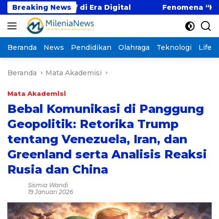
Langsung
titif di Era Digital
Breaking News
Fenomena “Kabur Aja Dulu”
ke
konten
Beranda
News
Pendidikan
Olahraga
Teknologi
Lifest
Beranda
Mata Akademisi
Mata Akademisi
Bebal Komunikasi di Panggung
Geopolitik: Retorika Trump
tentang Venezuela, Iran, dan
Greenland serta Analisis Reaksi
Rusia dan China
Sismia Wandi
19 Januari 2026