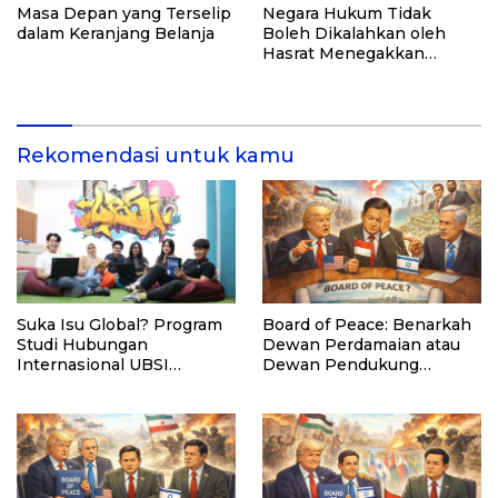
Masa Depan yang Terselip
Negara Hukum Tidak
dalam Keranjang Belanja
Boleh Dikalahkan oleh
Hasrat Menegakkan
Hukum
Rekomendasi untuk kamu
Suka Isu Global? Program
Board of Peace: Benarkah
Studi Hubungan
Dewan Perdamaian atau
Internasional UBSI
Dewan Pendukung
Siapkan Karier di Kancah
Penjajahan?
Dunia