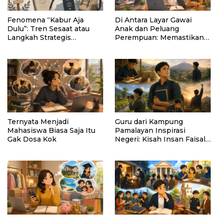
Fenomena “Kabur Aja
Di Antara Layar Gawai
Dulu”: Tren Sesaat atau
Anak dan Peluang
Langkah Strategis
Perempuan: Memastikan
Membangun Masa Depan?
AI Tetap Tunduk pada
Kemanusiaan
Ternyata Menjadi
Guru dari Kampung
Mahasiswa Biasa Saja Itu
Pamalayan Inspirasi
Gak Dosa Kok
Negeri: Kisah Insan Faisal
Ibrahim Diabadikan dalam
Buku “Inspirasi dari
Pelosok Negeri”