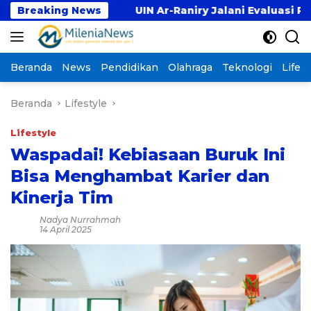
Langsung
ma
Breaking News
UIN Ar-Raniry Jalani Evaluasi Pembukaan Pro
ke
konten
Beranda
News
Pendidikan
Olahraga
Teknologi
Lifest
Beranda
Lifestyle
Lifestyle
Waspadai! Kebiasaan Buruk Ini
Bisa Menghambat Karier dan
Kinerja Tim
Nadya Nurrahmah
14 April 2025