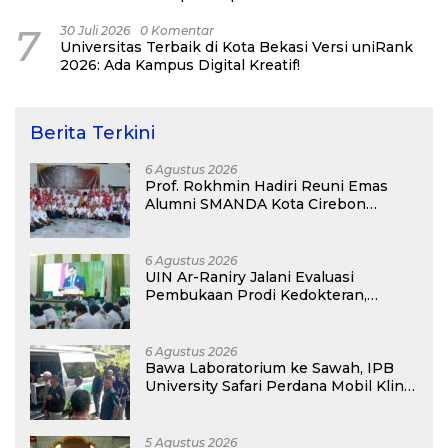
7
30 Juli 2026
0 Komentar
Universitas Terbaik di Kota Bekasi Versi uniRank
2026: Ada Kampus Digital Kreatif!
Berita Terkini
6 Agustus 2026
Prof. Rokhmin Hadiri Reuni Emas
Alumni SMANDA Kota Cirebon
Angkatan 76: 50 Tahun Lalu Kita
Pernah Bersama
6 Agustus 2026
UIN Ar-Raniry Jalani Evaluasi
Pembukaan Prodi Kedokteran,
Target Terima Mahasiswa Baru
Tahun Ini
6 Agustus 2026
Bawa Laboratorium ke Sawah, IPB
University Safari Perdana Mobil Klinik
Tanaman
5 Agustus 2026