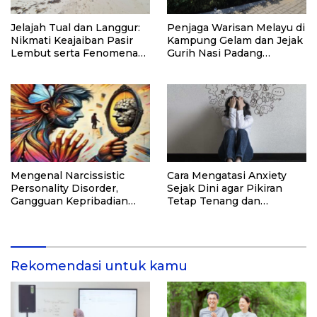
Jelajah Tual dan Langgur:
Penjaga Warisan Melayu di
Nikmati Keajaiban Pasir
Kampung Gelam dan Jejak
Lembut serta Fenomena
Gurih Nasi Padang
Pasir Timbul di Kepulauan
Singapura
Kei
Mengenal Narcissistic
Cara Mengatasi Anxiety
Personality Disorder,
Sejak Dini agar Pikiran
Gangguan Kepribadian
Tetap Tenang dan
yang Kerap Disalahpahami
Produktif
Rekomendasi untuk kamu