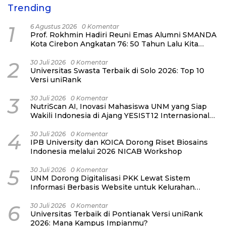
Trending
1
6 Agustus 2026
0 Komentar
Prof. Rokhmin Hadiri Reuni Emas Alumni SMANDA
Kota Cirebon Angkatan 76: 50 Tahun Lalu Kita
Pernah Bersama
2
30 Juli 2026
0 Komentar
Universitas Swasta Terbaik di Solo 2026: Top 10
Versi uniRank
3
30 Juli 2026
0 Komentar
NutriScan AI, Inovasi Mahasiswa UNM yang Siap
Wakili Indonesia di Ajang YESIST12 Internasional
2026
4
30 Juli 2026
0 Komentar
IPB University dan KOICA Dorong Riset Biosains
Indonesia melalui 2026 NICAB Workshop
5
30 Juli 2026
0 Komentar
UNM Dorong Digitalisasi PKK Lewat Sistem
Informasi Berbasis Website untuk Kelurahan
Cipinang Melayu
6
30 Juli 2026
0 Komentar
Universitas Terbaik di Pontianak Versi uniRank
2026: Mana Kampus Impianmu?