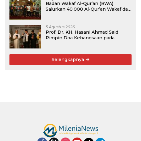
Badan Wakaf Al-Qur’an (BWA)
Salurkan 40.000 Al-Qur’an Wakaf dan
Perkuat Pemberdayaan Masyarakat
di Kalimantan Barat
5 Agustus 2026
Prof. Dr. KH. Hasani Ahmad Said
Pimpin Doa Kebangsaan pada
Semarak HUT Kemerdekaan RI Ke-81
di Kementerian Imigrasi dan
Pemasyarakatan RI
Selengkapnya