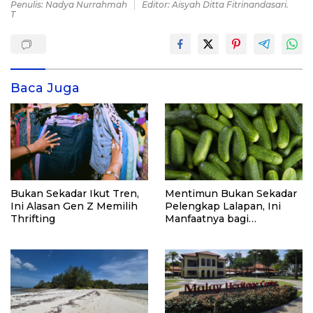
Penulis: Nadya Nurrahmah
Editor: Aisyah Ditta Fitrinandasari.
T
Baca Juga
Bukan Sekadar Ikut Tren,
Mentimun Bukan Sekadar
Ini Alasan Gen Z Memilih
Pelengkap Lalapan, Ini
Thrifting
Manfaatnya bagi
Kesehatan