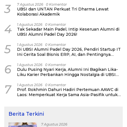
3
7 Agustus 2026
0 Komentar
UBSI dan UNTAN Perkuat Tri Dharma Lewat
Kolaborasi Akademik
4
1 Agustus 2026
0 Komentar
Tak Sekadar Main Padel, Intip Keseruan Alumni di
UBSI Alumni Padel Day 2026!
5
1 Agustus 2026
0 Komentar
Di UBSI Alumni Padel Day 2026, Pendiri Startup IT
Ini Cerita Soal Bisnis ERP, AI, dan Pentingnya
Network Alumni
6
1 Agustus 2026
0 Komentar
Dulu Pusing Nyari Kerja, Alumni Ini Bagikan Lika-
Liku Karier Perbankan Hingga Nostalgia di UBSI
Alumni Padel Day 2026
7
1 Agustus 2026
0 Komentar
Prof. Rokhmin Dahuri Hadiri Pertemuan AAWC di
Laos: Memperkuat Kerja Sama Asia-Pasifik untuk
Ketahanan Air dan Iklim
Berita Terkini
7 Agustus 2026