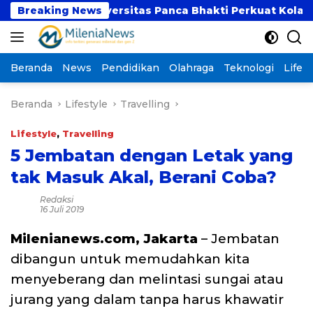
Langsung
an Universitas Panca Bhakti Perkuat Kolaborasi Akad
Breaking News
ke
konten
Beranda
News
Pendidikan
Olahraga
Teknologi
Lifest
Beranda
Lifestyle
Travelling
Lifestyle
,
Travelling
5 Jembatan dengan Letak yang
tak Masuk Akal, Berani Coba?
Redaksi
16 Juli 2019
Milenianews.com, Jakarta
– Jembatan
dibangun untuk memudahkan kita
menyeberang dan melintasi sungai atau
jurang yang dalam tanpa harus khawatir