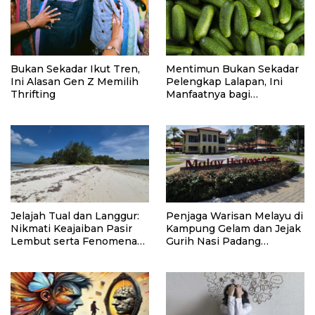
Bukan Sekadar Ikut Tren,
Mentimun Bukan Sekadar
Ini Alasan Gen Z Memilih
Pelengkap Lalapan, Ini
Thrifting
Manfaatnya bagi
Kesehatan
Jelajah Tual dan Langgur:
Penjaga Warisan Melayu di
Nikmati Keajaiban Pasir
Kampung Gelam dan Jejak
Lembut serta Fenomena
Gurih Nasi Padang
Pasir Timbul di Kepulauan
Singapura
Kei