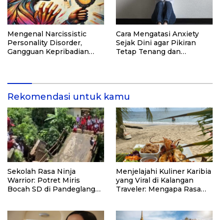
Mengenal Narcissistic
Cara Mengatasi Anxiety
Personality Disorder,
Sejak Dini agar Pikiran
Gangguan Kepribadian
Tetap Tenang dan
yang Kerap Disalahpahami
Produktif
Rekomendasi untuk kamu
Sekolah Rasa Ninja
Menjelajahi Kuliner Karibia
Warrior: Potret Miris
yang Viral di Kalangan
Bocah SD di Pandeglang
Traveler: Mengapa Rasa
yang Terpaksa ‘Jadi
Eksotis Ini Begitu
Spiderman’ di Atas
Digemari?
Jembatan Runtuh