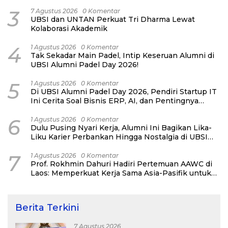
Pertahanan Negara Bukan Ancaman Individual
3
7 Agustus 2026
0 Komentar
UBSI dan UNTAN Perkuat Tri Dharma Lewat
Kolaborasi Akademik
4
1 Agustus 2026
0 Komentar
Tak Sekadar Main Padel, Intip Keseruan Alumni di
UBSI Alumni Padel Day 2026!
5
1 Agustus 2026
0 Komentar
Di UBSI Alumni Padel Day 2026, Pendiri Startup IT
Ini Cerita Soal Bisnis ERP, AI, dan Pentingnya
Network Alumni
6
1 Agustus 2026
0 Komentar
Dulu Pusing Nyari Kerja, Alumni Ini Bagikan Lika-
Liku Karier Perbankan Hingga Nostalgia di UBSI
Alumni Padel Day 2026
7
1 Agustus 2026
0 Komentar
Prof. Rokhmin Dahuri Hadiri Pertemuan AAWC di
Laos: Memperkuat Kerja Sama Asia-Pasifik untuk
Ketahanan Air dan Iklim
Berita Terkini
7 Agustus 2026