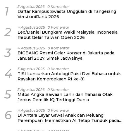
1
3 Agustus 2026
0 Komentar
Daftar Kampus Swasta Unggulan di Tangerang
Versi uniRank 2026
2
4 Agustus 2026
0 Komentar
Leo/Daniel Bungkam Wakil Malaysia, Indonesia
Rebut Gelar Taiwan Open 2026
3
4 Agustus 2026
0 Komentar
BIGBANG Resmi Gelar Konser di Jakarta pada
Januari 2027, Simak Jadwalnya
4
3 Agustus 2026
0 Komentar
TISI Luncurkan Antologi Puisi Dwi Bahasa untuk
Rayakan Kemerdekaan RI ke-81
5
3 Agustus 2026
0 Komentar
Mitos Angka Bawaan Lahir dan Rahasia Otak
Jenius Pemilik IQ Tertinggi Dunia
6
4 Agustus 2026
0 Komentar
Di Antara Layar Gawai Anak dan Peluang
Perempuan: Memastikan AI Tetap Tunduk pada
Kemanusiaan