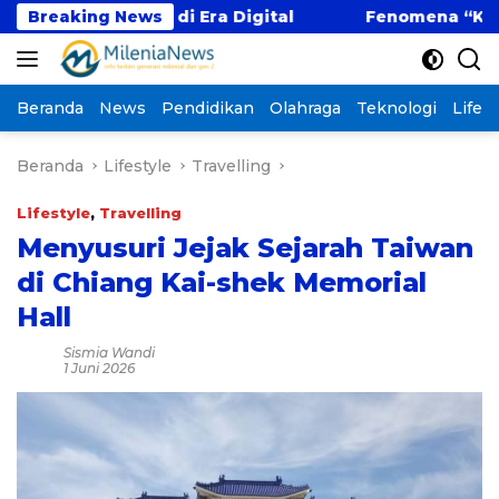
Langsung
f di Era Digital
Breaking News
Fenomena “Kabur Aja Dulu”: T
ke
konten
Beranda
News
Pendidikan
Olahraga
Teknologi
Lifest
Beranda
Lifestyle
Travelling
Lifestyle
,
Travelling
Menyusuri Jejak Sejarah Taiwan
di Chiang Kai-shek Memorial
Hall
Sismia Wandi
1 Juni 2026