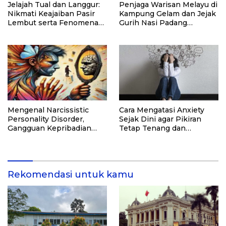
Jelajah Tual dan Langgur:
Penjaga Warisan Melayu di
Nikmati Keajaiban Pasir
Kampung Gelam dan Jejak
Lembut serta Fenomena
Gurih Nasi Padang
Pasir Timbul di Kepulauan
Singapura
Kei
Mengenal Narcissistic
Cara Mengatasi Anxiety
Personality Disorder,
Sejak Dini agar Pikiran
Gangguan Kepribadian
Tetap Tenang dan
yang Kerap Disalahpahami
Produktif
Rekomendasi untuk kamu