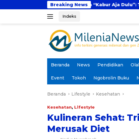
Langsung
Fenomena “Kabur Aja Dulu”: Tren Sesaat atau L
Breaking News
ke
Indeks
konten
Beranda
News
Pendidikan
Ola
Event
Tokoh
Ngobrolin Buku
N
Beranda
Lifestyle
Kesehatan
Kesehatan
,
Lifestyle
Kulineran Sehat: T
Merusak Diet