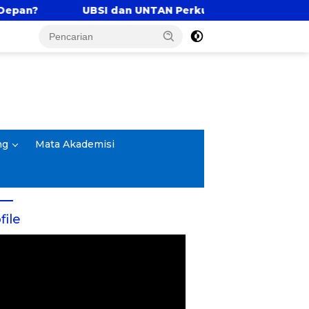
dan UNTAN Perkuat Tri Dharma Lewat Kolaborasi Akad
ng
Mata Akademisi
file