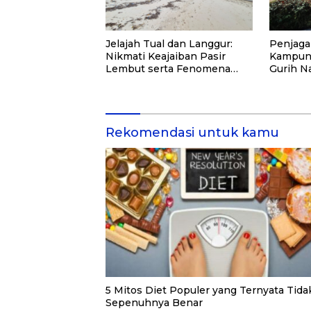
Jelajah Tual dan Langgur:
Penjaga
Nikmati Keajaiban Pasir
Kampung
Lembut serta Fenomena
Gurih N
Pasir Timbul di Kepulauan
Kei
Rekomendasi untuk kamu
5 Mitos Diet Populer yang Ternyata Tida
Sepenuhnya Benar