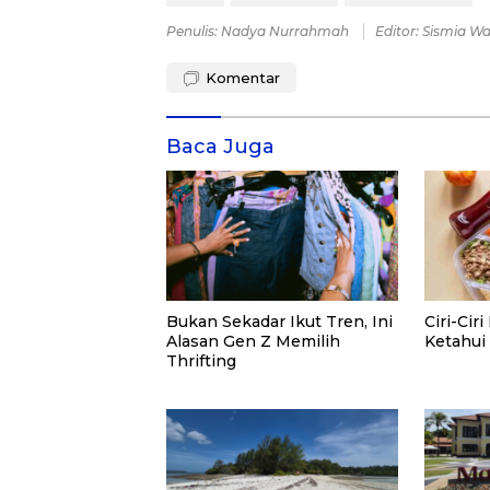
Penulis: Nadya Nurrahmah
Editor: Sismia W
Komentar
Baca Juga
Bukan Sekadar Ikut Tren, Ini
Ciri-Cir
Alasan Gen Z Memilih
Ketahui 
Thrifting