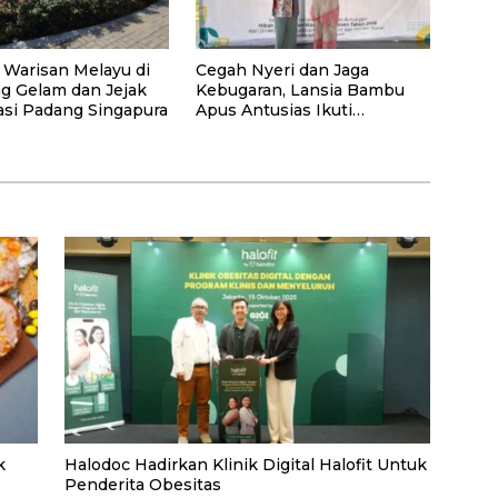
 Warisan Melayu di
Cegah Nyeri dan Jaga
 Gelam dan Jejak
Kebugaran, Lansia Bambu
asi Padang Singapura
Apus Antusias Ikuti
Pelatihan “Akupresur
Mandiri” dari Tim Pengabdi
UI
k
Halodoc Hadirkan Klinik Digital Halofit Untuk
Penderita Obesitas