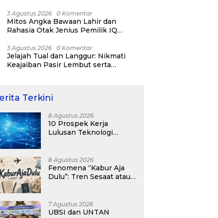
RI ke-81
3 Agustus 2026
0 Komentar
Mitos Angka Bawaan Lahir dan
Rahasia Otak Jenius Pemilik IQ
Tertinggi Dunia
3 Agustus 2026
0 Komentar
Jelajah Tual dan Langgur: Nikmati
Keajaiban Pasir Lembut serta
Fenomena Pasir Timbul di Kepulauan
Kei
erita Terkini
8 Agustus 2026
10 Prospek Kerja
Lulusan Teknologi
Informasi yang
Menjanjikan dengan Gaji
Kompetitif di Era Digital
8 Agustus 2026
Fenomena “Kabur Aja
Dulu”: Tren Sesaat atau
Langkah Strategis
Membangun Masa
Depan?
7 Agustus 2026
UBSI dan UNTAN