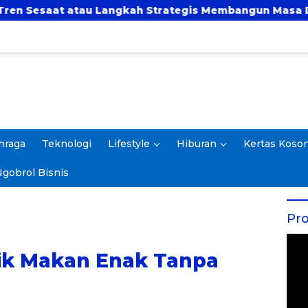
angkah Strategis Membangun Masa Depan?
UBSI 
hraga
Teknologi
Lifestyle
Hiburan
Kertas Koso
gobrol Bisnis
Pro
rik Makan Enak Tanpa