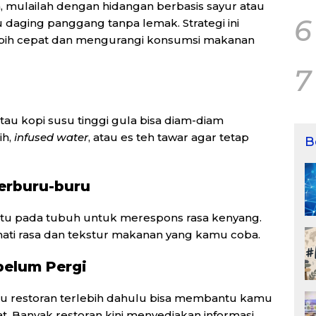
mulailah dengan hidangan berbasis sayur atau
6
au daging panggang tanpa lemak. Strategi ini
ih cepat dan mengurangi konsumsi makanan
7
tau kopi susu tinggi gula bisa diam-diam
ih,
infused water
, atau es teh tawar agar tetap
B
erburu-buru
tu pada tubuh untuk merespons rasa kenyang.
ikmati rasa dan tekstur makanan yang kamu coba.
belum Pergi
enu restoran terlebih dahulu bisa membantu kamu
t. Banyak restoran kini menyediakan informasi