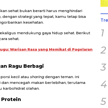
kan sehat bukan berarti harus menghindari
u, dengan strategi yang tepat, kamu tetap bisa
Tr
ngorbankan kesehatan.
1
sekaligus mendukung gaya hidup sehat. Berikut
ara sehat.
2
ugu: Warisan Rasa yang Memikat di Pagelaran
3
ngan Ragu Berbagi
porsi kecil atau
sharing
dengan teman. Ini
4
 dan mencegah makan berlebihan, terutama
u karbohidrat olahan.
5
 Protein