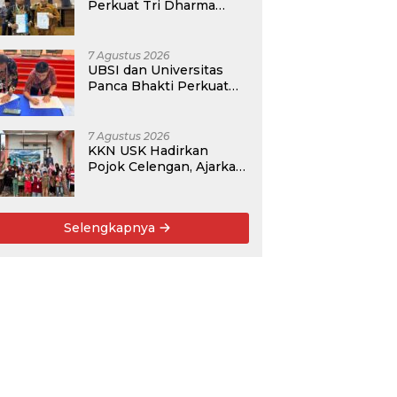
Perkuat Tri Dharma
Lewat Kolaborasi
Akademik
7 Agustus 2026
UBSI dan Universitas
Panca Bhakti Perkuat
Kolaborasi Akademik
Lewat Program PKM
7 Agustus 2026
KKN USK Hadirkan
Pojok Celengan, Ajarkan
Anak Desa Pohroh
Gemar Menabung
Selengkapnya