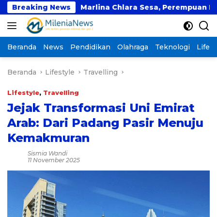
Langsung
Marlina Chlara Sesa, Perempuan Papua Pertama Pemeg
Breaking News
ke
konten
Beranda
News
Pendidikan
Olahraga
Teknologi
Lifest
Beranda
Lifestyle
Travelling
Lifestyle
,
Travelling
Jejak Transformasi Uni Emirat
Arab: Dari Padang Pasir Menuju
Kemakmuran
Sismia Wandi
11 November 2025