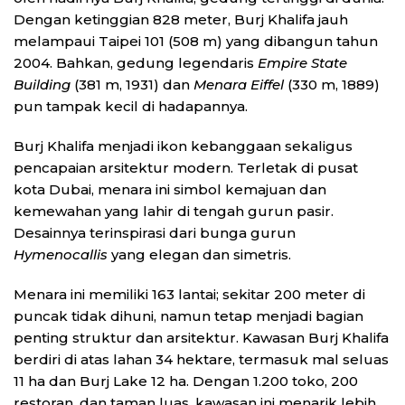
Dengan ketinggian 828 meter, Burj Khalifa jauh
melampaui Taipei 101 (508 m) yang dibangun tahun
2004. Bahkan, gedung legendaris
Empire State
Building
(381 m, 1931) dan
Menara Eiffel
(330 m, 1889)
pun tampak kecil di hadapannya.
Burj Khalifa menjadi ikon kebanggaan sekaligus
pencapaian arsitektur modern. Terletak di pusat
kota Dubai, menara ini simbol kemajuan dan
kemewahan yang lahir di tengah gurun pasir.
Desainnya terinspirasi dari bunga gurun
Hymenocallis
yang elegan dan simetris.
Menara ini memiliki 163 lantai; sekitar 200 meter di
puncak tidak dihuni, namun tetap menjadi bagian
penting struktur dan arsitektur. Kawasan Burj Khalifa
berdiri di atas lahan 34 hektare, termasuk mal seluas
11 ha dan Burj Lake 12 ha. Dengan 1.200 toko, 200
restoran, dan taman luas, kawasan ini menarik lebih