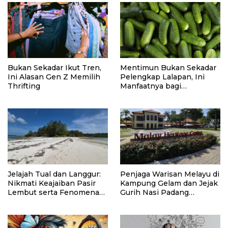
Bukan Sekadar Ikut Tren,
Mentimun Bukan Sekadar
Ini Alasan Gen Z Memilih
Pelengkap Lalapan, Ini
Thrifting
Manfaatnya bagi
Kesehatan
Jelajah Tual dan Langgur:
Penjaga Warisan Melayu di
Nikmati Keajaiban Pasir
Kampung Gelam dan Jejak
Lembut serta Fenomena
Gurih Nasi Padang
Pasir Timbul di Kepulauan
Singapura
Kei