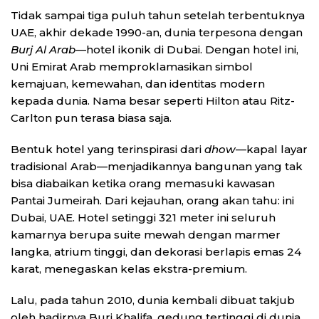
Tidak sampai tiga puluh tahun setelah terbentuknya
UAE, akhir dekade 1990-an, dunia terpesona dengan
Burj Al Arab
—hotel ikonik di Dubai. Dengan hotel ini,
Uni Emirat Arab memproklamasikan simbol
kemajuan, kemewahan, dan identitas modern
kepada dunia. Nama besar seperti Hilton atau Ritz-
Carlton pun terasa biasa saja.
Bentuk hotel yang terinspirasi dari
dhow
—kapal layar
tradisional Arab—menjadikannya bangunan yang tak
bisa diabaikan ketika orang memasuki kawasan
Pantai Jumeirah. Dari kejauhan, orang akan tahu: ini
Dubai, UAE. Hotel setinggi 321 meter ini seluruh
kamarnya berupa suite mewah dengan marmer
langka, atrium tinggi, dan dekorasi berlapis emas 24
karat, menegaskan kelas ekstra-premium.
Lalu, pada tahun 2010, dunia kembali dibuat takjub
oleh hadirnya Burj Khalifa, gedung tertinggi di dunia.