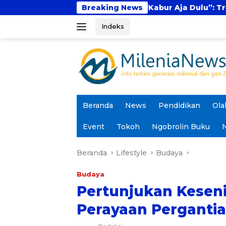
Langsung
Fenomena “Kabur Aja Dulu”: Tren Sesaat atau
Breaking News
ke
Indeks
konten
Beranda
News
Pendidikan
Ola
Event
Tokoh
Ngobrolin Buku
N
Beranda
Lifestyle
Budaya
Budaya
Pertunjukan Kesen
Perayaan Perganti