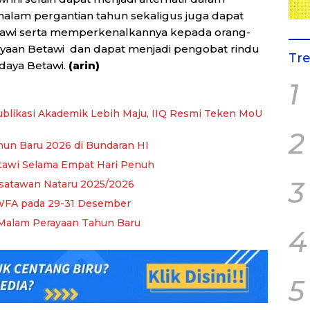
alam pergantian tahun sekaligus juga dapat
etawi serta memperkenalkannya kepada orang-
aan Betawi dan dapat menjadi pengobat rindu
Tr
daya Betawi.
(arin)
1
blikasi Akademik Lebih Maju, IIQ Resmi Teken MoU
2
un Baru 2026 di Bundaran HI
tawi Selama Empat Hari Penuh
3
isatawan Nataru 2025/2026
WFA pada 29-31 Desember
 Malam Perayaan Tahun Baru
4
5