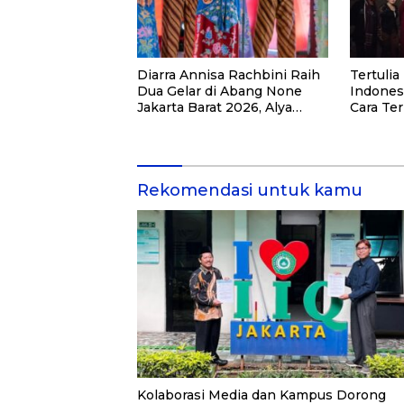
Diarra Annisa Rachbini Raih
Tertuli
Dua Gelar di Abang None
Indones
Jakarta Barat 2026, Alya
Cara Te
Rohali Bangga
Memper
Antarne
Rekomendasi untuk kamu
Kolaborasi Media dan Kampus Dorong