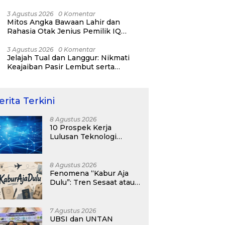
RI ke-81
3 Agustus 2026
0 Komentar
Mitos Angka Bawaan Lahir dan
Rahasia Otak Jenius Pemilik IQ
Tertinggi Dunia
3 Agustus 2026
0 Komentar
Jelajah Tual dan Langgur: Nikmati
Keajaiban Pasir Lembut serta
Fenomena Pasir Timbul di Kepulauan
Kei
erita Terkini
8 Agustus 2026
10 Prospek Kerja
Lulusan Teknologi
Informasi yang
Menjanjikan dengan Gaji
Kompetitif di Era Digital
8 Agustus 2026
Fenomena “Kabur Aja
Dulu”: Tren Sesaat atau
Langkah Strategis
Membangun Masa
Depan?
7 Agustus 2026
UBSI dan UNTAN