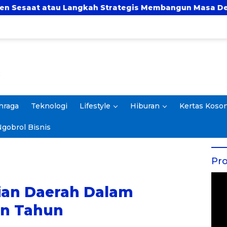
 Langkah Strategis Membangun Masa Depan?
UBS
hraga
Teknologi
Lifestyle
Hiburan
Kertas Koso
gobrol Bisnis
Pro
ian Daerah Dalam
an Tahun