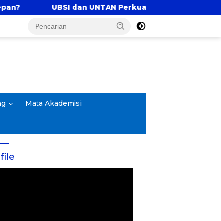
I dan UNTAN Perkuat Tri Dharma Lewat Kolaborasi Aka
ng
Mata Akademisi
file