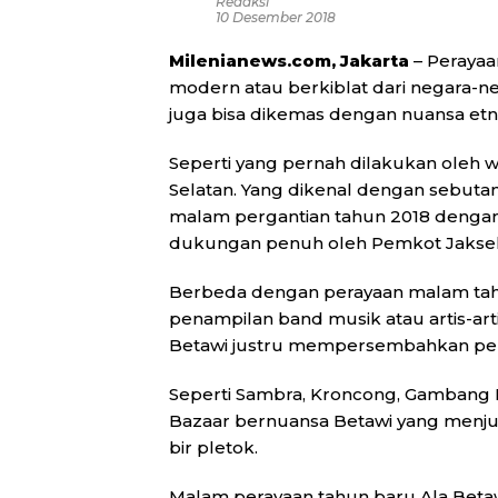
Redaksi
10 Desember 2018
Milenianews.com, Jakarta
– Perayaa
modern atau berkiblat dari negara-ne
juga bisa dikemas dengan nuansa etni
Seperti yang pernah dilakukan oleh w
Selatan. Yang dikenal dengan sebu
malam pergantian tahun 2018 denga
dukungan penuh oleh Pemkot Jaksel
Berbeda dengan perayaan malam tahu
penampilan band musik atau artis-art
Betawi justru mempersembahkan pena
Seperti Sambra, Kroncong, Gambang 
Bazaar bernuansa Betawi yang menjua
bir pletok.
Malam perayaan tahun baru Ala Betawi 