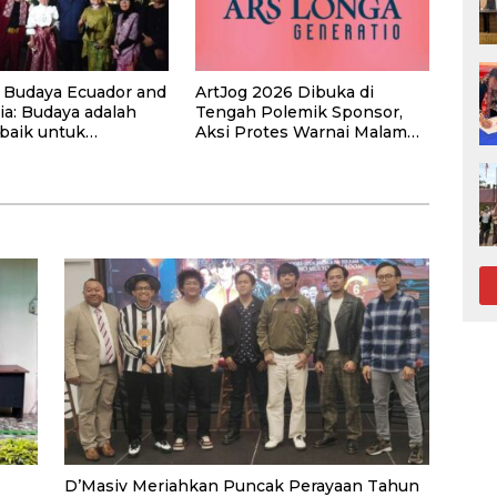
a Budaya Ecuador and
ArtJog 2026 Dibuka di
ia: Budaya adalah
Tengah Polemik Sponsor,
rbaik untuk
Aksi Protes Warnai Malam
kuat Hubungan
Pembukaan
gara
D’Masiv Meriahkan Puncak Perayaan Tahun