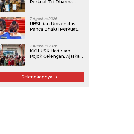
Perkuat Tri Dharma
Lewat Kolaborasi
Akademik
7 Agustus 2026
UBSI dan Universitas
Panca Bhakti Perkuat
Kolaborasi Akademik
Lewat Program PKM
7 Agustus 2026
KKN USK Hadirkan
Pojok Celengan, Ajarkan
Anak Desa Pohroh
Gemar Menabung
Selengkapnya