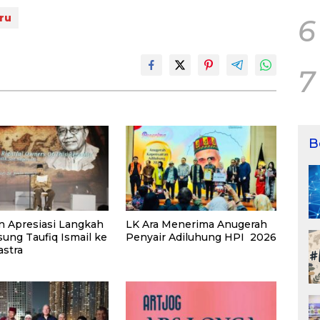
ru
6
7
B
on Apresiasi Langkah
LK Ara Menerima Anugerah
ung Taufiq Ismail ke
Penyair Adiluhung HPI 2026
astra