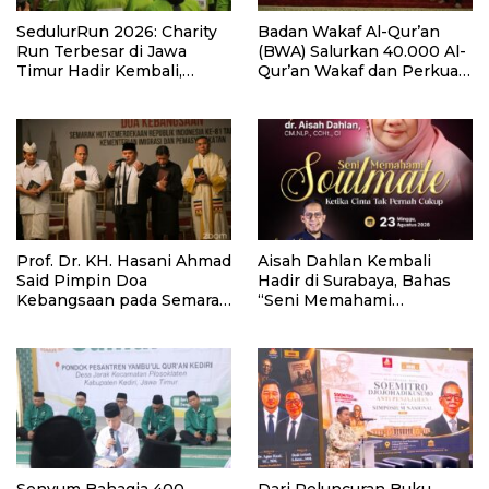
SedulurRun 2026: Charity
Badan Wakaf Al-Qur’an
Run Terbesar di Jawa
(BWA) Salurkan 40.000 Al-
Timur Hadir Kembali,
Qur’an Wakaf dan Perkuat
Targetkan 3.000 Peserta
Pemberdayaan Masyarakat
untuk Dukung Pendidikan
di Kalimantan Barat
Santri dan Guru Honorer
Prof. Dr. KH. Hasani Ahmad
Aisah Dahlan Kembali
Said Pimpin Doa
Hadir di Surabaya, Bahas
Kebangsaan pada Semarak
“Seni Memahami
HUT Kemerdekaan RI Ke-
Soulmate: Ketika Cinta Tak
81 di Kementerian Imigrasi
Pernah Cukup”
dan Pemasyarakatan RI
Senyum Bahagia 400
Dari Peluncuran Buku