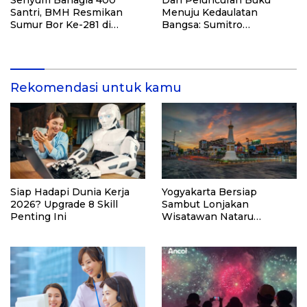
Santri, BMH Resmikan
Menuju Kedaulatan
Sumur Bor Ke-281 di
Bangsa: Sumitro
Ponpes Yambu’ul Quran
Djojohadikusumo, UU
Kediri
Perekonomian Nasional,
dan Jalan Menuju
Indonesia Emas 2045
Rekomendasi untuk kamu
Siap Hadapi Dunia Kerja
Yogyakarta Bersiap
2026? Upgrade 8 Skill
Sambut Lonjakan
Penting Ini
Wisatawan Nataru
2025/2026