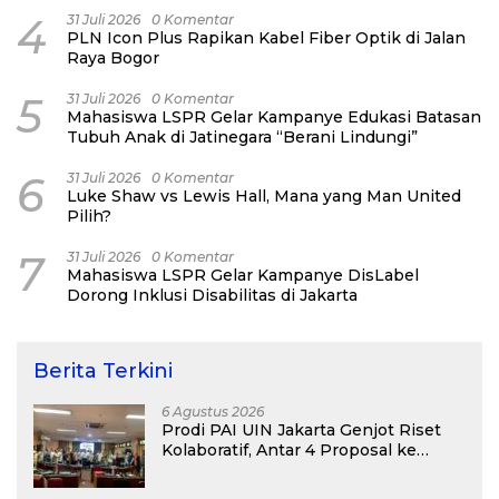
4
31 Juli 2026
0 Komentar
PLN Icon Plus Rapikan Kabel Fiber Optik di Jalan
Raya Bogor
5
31 Juli 2026
0 Komentar
Mahasiswa LSPR Gelar Kampanye Edukasi Batasan
Tubuh Anak di Jatinegara “Berani Lindungi”
6
31 Juli 2026
0 Komentar
Luke Shaw vs Lewis Hall, Mana yang Man United
Pilih?
7
31 Juli 2026
0 Komentar
Mahasiswa LSPR Gelar Kampanye DisLabel
Dorong Inklusi Disabilitas di Jakarta
Berita Terkini
6 Agustus 2026
Prodi PAI UIN Jakarta Genjot Riset
Kolaboratif, Antar 4 Proposal ke
Kompetisi BRIN 2026