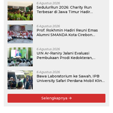
6 Agustus 2026
SedulurRun 2026: Charity Run
Terbesar di Jawa Timur Hadir
Kembali, Targetkan 3.000 Peserta
untuk Dukung Pendidikan Santri dan
Guru Honorer
6 Agustus 2026
Prof. Rokhmin Hadiri Reuni Emas
Alumni SMANDA Kota Cirebon
Angkatan 76: 50 Tahun Lalu Kita
Pernah Bersama
6 Agustus 2026
UIN Ar-Raniry Jalani Evaluasi
Pembukaan Prodi Kedokteran,
Target Terima Mahasiswa Baru
Tahun Ini
6 Agustus 2026
Bawa Laboratorium ke Sawah, IPB
University Safari Perdana Mobil Klinik
Tanaman
Selengkapnya