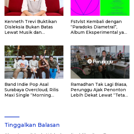
Kenneth Trevi Buktikan
Fstvlst Kembali dengan
Disleksia Bukan Batas
“Paradoks Diametral”,
Lewat Musik dan
Album Eksperimental yang
Semangat Berkarya
Bikin Penasaran
Band Indie Pop Asal
Ramadhan Tak Lagi Biasa,
Surabaya Overcloud, Rilis
Perunggu Ajak Penonton
Maxi Single “Morning
Lebih Dekat Lewat “Tetap
Dew/Storm Will Pass
di JalanNya” Tour
Away”
Tinggalkan Balasan