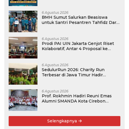
atau Madrasah
6 Agustus 2026
BMH Sumut Salurkan Beasiswa
untuk Santri Pesantren Tahfidz Darul
Hijrah Deli Serdang
6 Agustus 2026
Prodi PAI UIN Jakarta Genjot Riset
Kolaboratif, Antar 4 Proposal ke
Kompetisi BRIN 2026
6 Agustus 2026
SedulurRun 2026: Charity Run
Terbesar di Jawa Timur Hadir
Kembali, Targetkan 3.000 Peserta
untuk Dukung Pendidikan Santri dan
Guru Honorer
6 Agustus 2026
Prof. Rokhmin Hadiri Reuni Emas
Alumni SMANDA Kota Cirebon
Angkatan 76: 50 Tahun Lalu Kita
Pernah Bersama
Selengkapnya