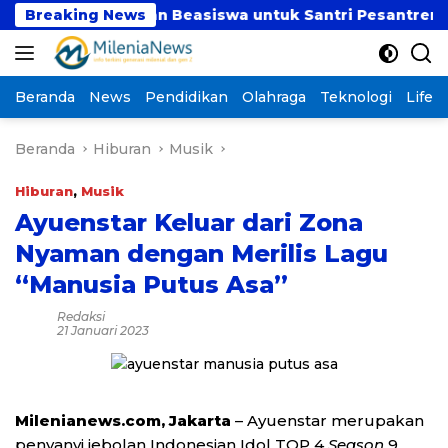
Langsung
Salurkan Beasiswa untuk Santri Pesantren Tahfidz Daru
Breaking News
ke
konten
Beranda
News
Pendidikan
Olahraga
Teknologi
Lifest
Beranda
Hiburan
Musik
Hiburan
,
Musik
Ayuenstar Keluar dari Zona
Nyaman dengan Merilis Lagu
“Manusia Putus Asa”
Redaksi
21 Januari 2023
Milenianews.com, Jakarta
– Ayuenstar merupakan
penyanyi jebolan Indonesian Idol TOP 4
Season
9