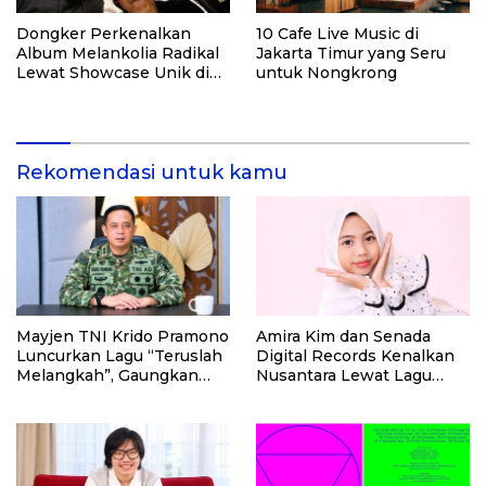
Dongker Perkenalkan
10 Cafe Live Music di
Album Melankolia Radikal
Jakarta Timur yang Seru
Lewat Showcase Unik di
untuk Nongkrong
Bawah Jembatan Pasupati
Rekomendasi untuk kamu
Mayjen TNI Krido Pramono
Amira Kim dan Senada
Luncurkan Lagu “Teruslah
Digital Records Kenalkan
Melangkah”, Gaungkan
Nusantara Lewat Lagu
Semangat Pengabdian
Anak