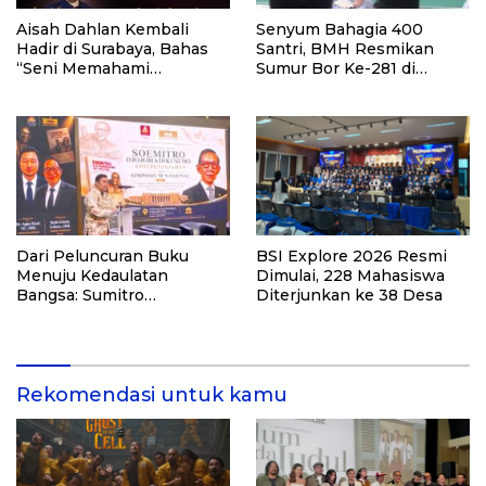
Aisah Dahlan Kembali
Senyum Bahagia 400
Hadir di Surabaya, Bahas
Santri, BMH Resmikan
“Seni Memahami
Sumur Bor Ke-281 di
Soulmate: Ketika Cinta Tak
Ponpes Yambu’ul Quran
Pernah Cukup”
Kediri
Dari Peluncuran Buku
BSI Explore 2026 Resmi
Menuju Kedaulatan
Dimulai, 228 Mahasiswa
Bangsa: Sumitro
Diterjunkan ke 38 Desa
Djojohadikusumo, UU
Perekonomian Nasional,
dan Jalan Menuju
Indonesia Emas 2045
Rekomendasi untuk kamu