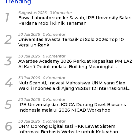
Trending
1
6 Agustus 2026
0 Komentar
Bawa Laboratorium ke Sawah, IPB University Safari
Perdana Mobil Klinik Tanaman
2
30 Juli 2026
0 Komentar
Universitas Swasta Terbaik di Solo 2026: Top 10
Versi uniRank
3
30 Juli 2026
0 Komentar
Awardee Academy 2026 Perkuat Kapasitas PM LAZ
Al Kahfi Peduli melalui Building Meaningful
Connections
4
30 Juli 2026
0 Komentar
NutriScan AI, Inovasi Mahasiswa UNM yang Siap
Wakili Indonesia di Ajang YESIST12 Internasional
2026
5
30 Juli 2026
0 Komentar
IPB University dan KOICA Dorong Riset Biosains
Indonesia melalui 2026 NICAB Workshop
6
30 Juli 2026
0 Komentar
UNM Dorong Digitalisasi PKK Lewat Sistem
Informasi Berbasis Website untuk Kelurahan