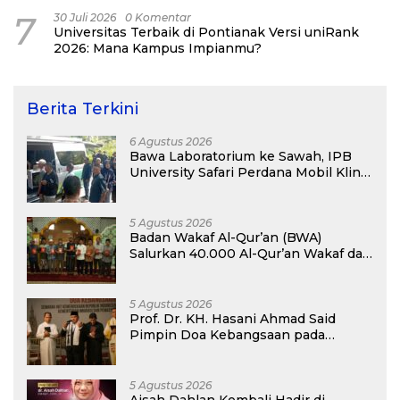
Cipinang Melayu
7
30 Juli 2026
0 Komentar
Universitas Terbaik di Pontianak Versi uniRank
2026: Mana Kampus Impianmu?
Berita Terkini
6 Agustus 2026
Bawa Laboratorium ke Sawah, IPB
University Safari Perdana Mobil Klinik
Tanaman
5 Agustus 2026
Badan Wakaf Al-Qur’an (BWA)
Salurkan 40.000 Al-Qur’an Wakaf dan
Perkuat Pemberdayaan Masyarakat
di Kalimantan Barat
5 Agustus 2026
Prof. Dr. KH. Hasani Ahmad Said
Pimpin Doa Kebangsaan pada
Semarak HUT Kemerdekaan RI Ke-81
di Kementerian Imigrasi dan
Pemasyarakatan RI
5 Agustus 2026
Aisah Dahlan Kembali Hadir di