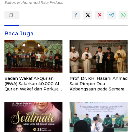
Editor: Muhammad Rifqi Firdaus
Baca Juga
Badan Wakaf Al-Qur’an
Prof. Dr. KH. Hasani Ahmad
(BWA) Salurkan 40.000 Al-
Said Pimpin Doa
Qur’an Wakaf dan Perkuat
Kebangsaan pada Semarak
Pemberdayaan Masyarakat
HUT Kemerdekaan RI Ke-
di Kalimantan Barat
81 di Kementerian Imigrasi
dan Pemasyarakatan RI