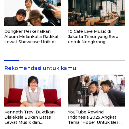
Dongker Perkenalkan
10 Cafe Live Music di
Album Melankolia Radikal
Jakarta Timur yang Seru
Lewat Showcase Unik di
untuk Nongkrong
Bawah Jembatan Pasupati
Rekomendasi untuk kamu
Kenneth Trevi Buktikan
YouTube Rewind
Disleksia Bukan Batas
Indonesia 2025 Angkat
Lewat Musik dan
Tema “Hope” Untuk Beri
Semangat Berkarya
Pesan Optimisme