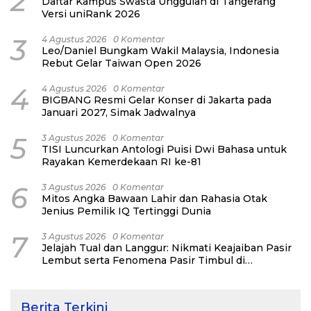
2
Daftar Kampus Swasta Unggulan di Tangerang
Versi uniRank 2026
3
4 Agustus 2026
0 Komentar
Leo/Daniel Bungkam Wakil Malaysia, Indonesia
Rebut Gelar Taiwan Open 2026
4
4 Agustus 2026
0 Komentar
BIGBANG Resmi Gelar Konser di Jakarta pada
Januari 2027, Simak Jadwalnya
5
3 Agustus 2026
0 Komentar
TISI Luncurkan Antologi Puisi Dwi Bahasa untuk
Rayakan Kemerdekaan RI ke-81
6
3 Agustus 2026
0 Komentar
Mitos Angka Bawaan Lahir dan Rahasia Otak
Jenius Pemilik IQ Tertinggi Dunia
7
3 Agustus 2026
0 Komentar
Jelajah Tual dan Langgur: Nikmati Keajaiban Pasir
Lembut serta Fenomena Pasir Timbul di
Kepulauan Kei
Berita Terkini