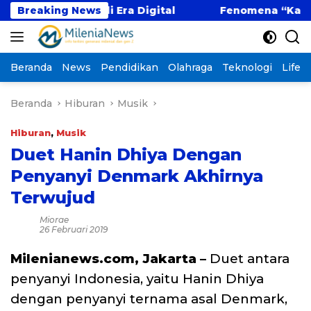
Langsung
titif di Era Digital
Breaking News
Fenomena “Kabur Aja Dulu
ke
konten
Beranda
News
Pendidikan
Olahraga
Teknologi
Lifest
Beranda
Hiburan
Musik
Hiburan
,
Musik
Duet Hanin Dhiya Dengan
Penyanyi Denmark Akhirnya
Terwujud
Miorae
26 Februari 2019
Milenianews.com, Jakarta –
Duet antara
penyanyi Indonesia, yaitu Hanin Dhiya
dengan penyanyi ternama asal Denmark,