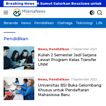
Langsung
ah
Breaking News
BMH Sumut Salurkan Beasiswa untuk Santri Pe
ke
konten
Beranda
News
Pendidikan
Olahraga
Teknologi
Lifest
Pendidikan
News
,
Pendidikan
7 September 2023
Kuliah 2 Semester Jadi Sarjana
Lewat Program Kelas Transfer
UNM
News
,
Pendidikan
7 September 2023
Universitas BSI Buka Gelombang
Khusus untuk Pendaftaran
Mahasiswa Baru