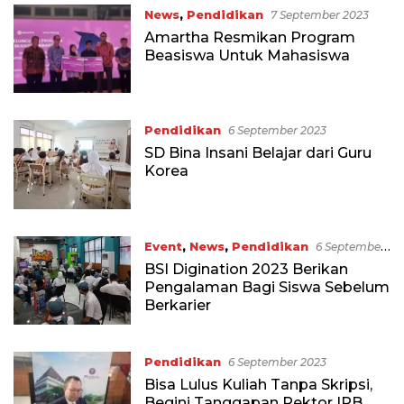
News
,
Pendidikan
7 September 2023
Amartha Resmikan Program
Beasiswa Untuk Mahasiswa
Pendidikan
6 September 2023
SD Bina Insani Belajar dari Guru
Korea
Event
,
News
,
Pendidikan
6 September
2023
BSI Digination 2023 Berikan
Pengalaman Bagi Siswa Sebelum
Berkarier
Pendidikan
6 September 2023
Bisa Lulus Kuliah Tanpa Skripsi,
Begini Tanggapan Rektor IPB