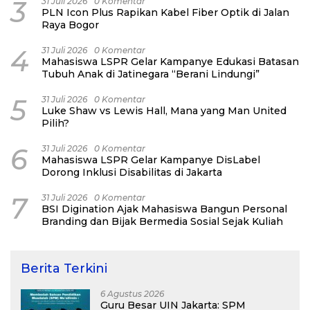
3
31 Juli 2026
0 Komentar
PLN Icon Plus Rapikan Kabel Fiber Optik di Jalan
Raya Bogor
4
31 Juli 2026
0 Komentar
Mahasiswa LSPR Gelar Kampanye Edukasi Batasan
Tubuh Anak di Jatinegara “Berani Lindungi”
5
31 Juli 2026
0 Komentar
Luke Shaw vs Lewis Hall, Mana yang Man United
Pilih?
6
31 Juli 2026
0 Komentar
Mahasiswa LSPR Gelar Kampanye DisLabel
Dorong Inklusi Disabilitas di Jakarta
7
31 Juli 2026
0 Komentar
BSI Digination Ajak Mahasiswa Bangun Personal
Branding dan Bijak Bermedia Sosial Sejak Kuliah
Berita Terkini
6 Agustus 2026
Guru Besar UIN Jakarta: SPM