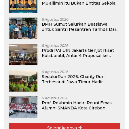
Mu’allimin itu Bukan Entitas Sekolah
atau Madrasah
6 Agustus 2026
BMH Sumut Salurkan Beasiswa
untuk Santri Pesantren Tahfidz Darul
Hijrah Deli Serdang
6 Agustus 2026
Prodi PAI UIN Jakarta Genjot Riset
Kolaboratif, Antar 4 Proposal ke
Kompetisi BRIN 2026
6 Agustus 2026
SedulurRun 2026: Charity Run
Terbesar di Jawa Timur Hadir
Kembali, Targetkan 3.000 Peserta
untuk Dukung Pendidikan Santri dan
Guru Honorer
6 Agustus 2026
Prof. Rokhmin Hadiri Reuni Emas
Alumni SMANDA Kota Cirebon
Angkatan 76: 50 Tahun Lalu Kita
Pernah Bersama
Selengkapnya