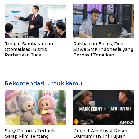
Industri MICE
Jangan Sembarangan
Rakha dan Balqis, Dua
Otomatisasi Bisnis,
Siswa SMK Indonesia yang
Perhatikan Juga
Berhasil Temukan
Kualitasnya! Konsultasi
Kerentanan Sistem NASA
dengan Ahlinya di Sini!
Rekomendasi untuk kamu
Sony Pictures Tertarik
Project Amethyst Resmi
Garap Film Tentang
Diumumkan, Ini Tujuan