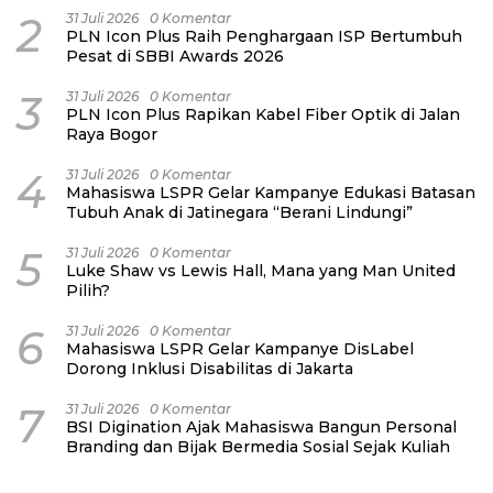
2
31 Juli 2026
0 Komentar
PLN Icon Plus Raih Penghargaan ISP Bertumbuh
Pesat di SBBI Awards 2026
3
31 Juli 2026
0 Komentar
PLN Icon Plus Rapikan Kabel Fiber Optik di Jalan
Raya Bogor
4
31 Juli 2026
0 Komentar
Mahasiswa LSPR Gelar Kampanye Edukasi Batasan
Tubuh Anak di Jatinegara “Berani Lindungi”
5
31 Juli 2026
0 Komentar
Luke Shaw vs Lewis Hall, Mana yang Man United
Pilih?
6
31 Juli 2026
0 Komentar
Mahasiswa LSPR Gelar Kampanye DisLabel
Dorong Inklusi Disabilitas di Jakarta
7
31 Juli 2026
0 Komentar
BSI Digination Ajak Mahasiswa Bangun Personal
Branding dan Bijak Bermedia Sosial Sejak Kuliah