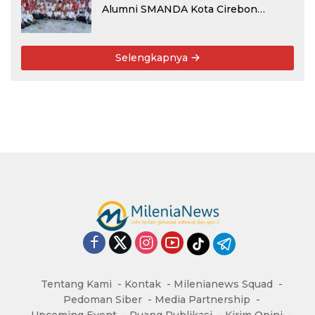
Alumni SMANDA Kota Cirebon
Angkatan 76: 50 Tahun Lalu Kita
Pernah Bersama
Selengkapnya
Tentang Kami
Kontak
Milenianews Squad
Pedoman Siber
Media Partnership
Upcoming Event
Ruang Publikasi
Kirim Opini