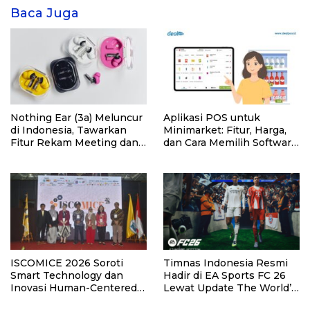
Baca Juga
Nothing Ear (3a) Meluncur
Aplikasi POS untuk
di Indonesia, Tawarkan
Minimarket: Fitur, Harga,
Fitur Rekam Meeting dan
dan Cara Memilih Software
Transkrip Otomatis
yang Tepat
ISCOMICE 2026 Soroti
Timnas Indonesia Resmi
Smart Technology dan
Hadir di EA Sports FC 26
Inovasi Human-Centered
Lewat Update The World’s
untuk Masa Depan
Game.