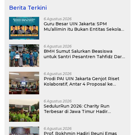
Berita Terkini
6 Agustus 2026
Guru Besar UIN Jakarta: SPM
Mu’allimin itu Bukan Entitas Sekolah
atau Madrasah
6 Agustus 2026
BMH Sumut Salurkan Beasiswa
untuk Santri Pesantren Tahfidz Darul
Hijrah Deli Serdang
6 Agustus 2026
Prodi PAI UIN Jakarta Genjot Riset
Kolaboratif, Antar 4 Proposal ke
Kompetisi BRIN 2026
6 Agustus 2026
SedulurRun 2026: Charity Run
Terbesar di Jawa Timur Hadir
Kembali, Targetkan 3.000 Peserta
untuk Dukung Pendidikan Santri dan
Guru Honorer
6 Agustus 2026
Prof. Rokhmin Hadiri Reuni Emas