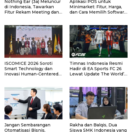
Nothing Ear (3a) Meluncur
Aplikasi POS untuk
di Indonesia, Tawarkan
Minimarket: Fitur, Harga,
Fitur Rekam Meeting dan
dan Cara Memilih Software
Transkrip Otomatis
yang Tepat
ISCOMICE 2026 Soroti
Timnas Indonesia Resmi
Smart Technology dan
Hadir di EA Sports FC 26
Inovasi Human-Centered
Lewat Update The World’s
untuk Masa Depan
Game.
Industri MICE
Jangan Sembarangan
Rakha dan Balqis, Dua
Otomatisasi Bisnis,
Siswa SMK Indonesia yang