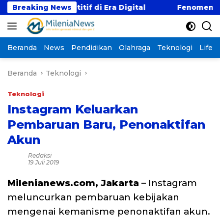
Langsung
ji Kompetitif di Era Digital
Breaking News
Fenomena “Kabur A
ke
konten
Beranda
News
Pendidikan
Olahraga
Teknologi
Lifest
Beranda
Teknologi
Teknologi
Instagram Keluarkan
Pembaruan Baru, Penonaktifan
Akun
Redaksi
19 Juli 2019
Milenianews.com, Jakarta
– Instagram
meluncurkan pembaruan kebijakan
mengenai kemanisme penonaktifan akun.