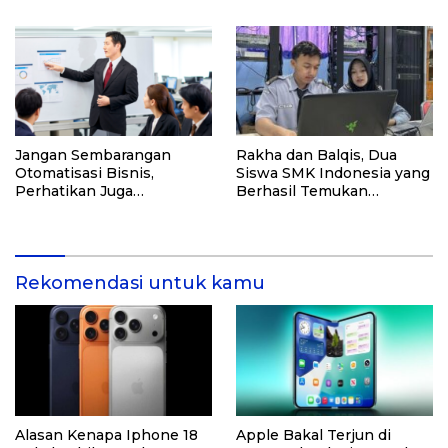
Industri MICE
Jangan Sembarangan
Rakha dan Balqis, Dua
Otomatisasi Bisnis,
Siswa SMK Indonesia yang
Perhatikan Juga
Berhasil Temukan
Kualitasnya! Konsultasi
Kerentanan Sistem NASA
dengan Ahlinya di Sini!
Rekomendasi untuk kamu
Alasan Kenapa Iphone 18
Apple Bakal Terjun di