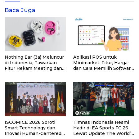
Baca Juga
Nothing Ear (3a) Meluncur
Aplikasi POS untuk
di Indonesia, Tawarkan
Minimarket: Fitur, Harga,
Fitur Rekam Meeting dan
dan Cara Memilih Software
Transkrip Otomatis
yang Tepat
ISCOMICE 2026 Soroti
Timnas Indonesia Resmi
Smart Technology dan
Hadir di EA Sports FC 26
Inovasi Human-Centered
Lewat Update The World’s
untuk Masa Depan
Game.