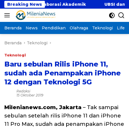
Langsung
 Lewat Kolaborasi Akademik
Breaking News
UBSI dan Universit
ke
konten
Beranda
News
Pendidikan
Olahraga
Teknologi
Lifest
Beranda
Teknologi
Teknologi
Baru sebulan Rilis iPhone 11,
sudah ada Penampakan iPhone
12 dengan Teknologi 5G
Redaksi
15 Oktober 2019
Milenianews.com, Jakarta
– Tak sampai
sebulan setelah rilis iPhone 11 dan iPhone
11 Pro Max, sudah ada penampakan iPhone