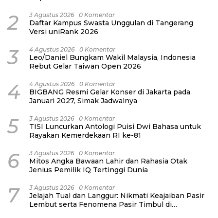
2
3 Agustus 2026
0 Komentar
Daftar Kampus Swasta Unggulan di Tangerang
Versi uniRank 2026
3
4 Agustus 2026
0 Komentar
Leo/Daniel Bungkam Wakil Malaysia, Indonesia
Rebut Gelar Taiwan Open 2026
4
4 Agustus 2026
0 Komentar
BIGBANG Resmi Gelar Konser di Jakarta pada
Januari 2027, Simak Jadwalnya
5
3 Agustus 2026
0 Komentar
TISI Luncurkan Antologi Puisi Dwi Bahasa untuk
Rayakan Kemerdekaan RI ke-81
6
3 Agustus 2026
0 Komentar
Mitos Angka Bawaan Lahir dan Rahasia Otak
Jenius Pemilik IQ Tertinggi Dunia
7
3 Agustus 2026
0 Komentar
Jelajah Tual dan Langgur: Nikmati Keajaiban Pasir
Lembut serta Fenomena Pasir Timbul di
Kepulauan Kei