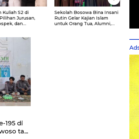
 Kuliah S2 di
Sekolah Bosowa Bina Insani
Cara 
 Pilihan Jurusan,
Rutin Gelar Kajian Islam
Spea
ospek, dan
untuk Orang Tua, Alumni,
ndasi Kampus
dan Masyarakat Umum
Ad
-195 di
owoso tak