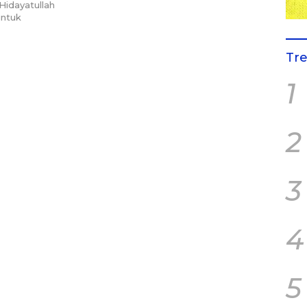
Hidayatullah
ntuk
Tr
1
2
3
4
5