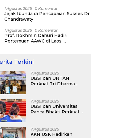
Strategi Karier dan Personal Branding
1 Agustus 2026
0 Komentar
Jejak Ibunda di Pencapaian Sukses Dr.
Chandrawaty
1 Agustus 2026
0 Komentar
Prof. Rokhmin Dahuri Hadiri
Pertemuan AAWC di Laos:
Memperkuat Kerja Sama Asia-Pasifik
untuk Ketahanan Air dan Iklim
erita Terkini
7 Agustus 2026
UBSI dan UNTAN
Perkuat Tri Dharma
Lewat Kolaborasi
Akademik
7 Agustus 2026
UBSI dan Universitas
Panca Bhakti Perkuat
Kolaborasi Akademik
Lewat Program PKM
7 Agustus 2026
KKN USK Hadirkan