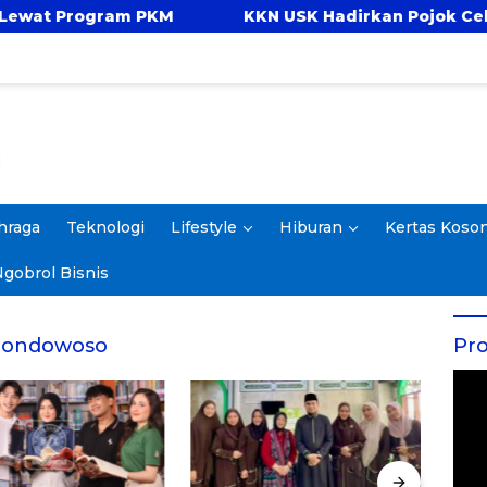
 Program PKM
KKN USK Hadirkan Pojok Celengan
hraga
Teknologi
Lifestyle
Hiburan
Kertas Koso
gobrol Bisnis
 Bondowoso
Pro