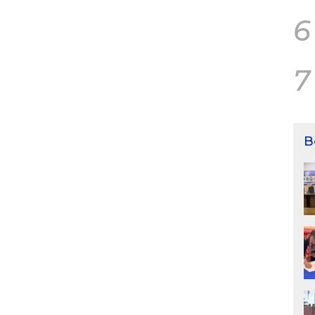
6
7
B