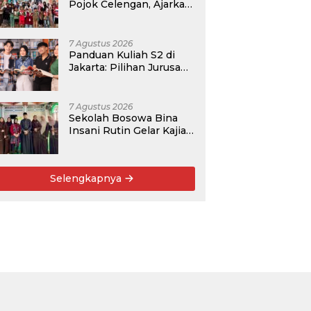
Pojok Celengan, Ajarkan
Anak Desa Pohroh
Gemar Menabung
7 Agustus 2026
Panduan Kuliah S2 di
Jakarta: Pilihan Jurusan,
Data Prospek, dan
Rekomendasi Kampus
7 Agustus 2026
Sekolah Bosowa Bina
Insani Rutin Gelar Kajian
Islam untuk Orang Tua,
Alumni, dan Masyarakat
Umum
Selengkapnya