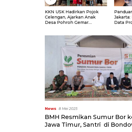
niversitas Panca
KKN USK Hadirkan Pojok
Panduan
uat Kolaborasi
Celengan, Ajarkan Anak
Jakarta:
Lewat Program
Desa Pohroh Gemar
Data Pr
Menabung
Rekome
News
8 Mei 2025
BMH Resmikan Sumur Bor ke
Jawa Timur, Santri di Bond