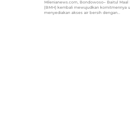
Lagi Risau Air Keruh
Milenianews.com, Bondowoso– Baitul Maal 
(BMH) kembali mewujudkan komitmennya u
menyediakan akses air bersih dengan…