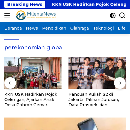
Langsung
ogram PKM
Breaking News
KKN USK Hadirkan Pojok Celengan, A
ke
konten
Beranda
News
Pendidikan
Olahraga
Teknologi
Lifest
perekonomian global
KKN USK Hadirkan Pojok
Panduan Kuliah S2 di
Celengan, Ajarkan Anak
Jakarta: Pilihan Jurusan,
Desa Pohroh Gemar
Data Prospek, dan
Menabung
Rekomendasi Kampus