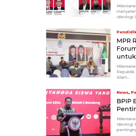
Mileniane
menyelen
Ideologi
Pendidi
MPR R
Forum
untuk
Milenian
Republik
Islam…
News
,
Pe
BPIP 
Penti
Milenian
Ideologi 
pentingn