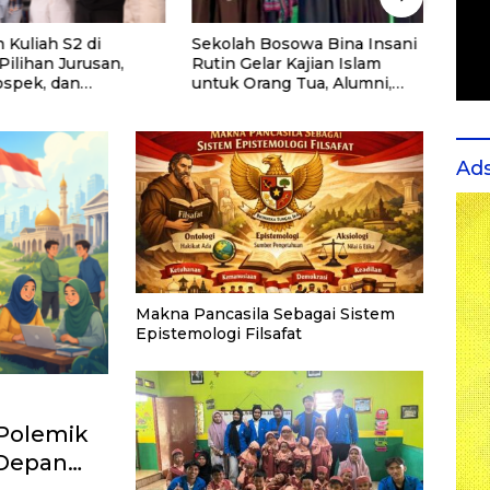
 Kuliah S2 di
Sekolah Bosowa Bina Insani
Cara 
 Pilihan Jurusan,
Rutin Gelar Kajian Islam
Spea
ospek, dan
untuk Orang Tua, Alumni,
ndasi Kampus
dan Masyarakat Umum
Ad
Makna Pancasila Sebagai Sistem
Epistemologi Filsafat
 Polemik
 Depan