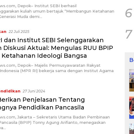
ws.com, Depok– Institut SEBI berhasil
6
ggarakan kuliah umum bertajuk “Membangun Ketahanan
 Generasi Muda demi…
7
kan
22 Juli 2025
I dan Institut SEBI Selenggarakan
 Diskusi Aktual: Mengulas RUU BPIP
 Ketahanan Ideologi Bangsa
B
ews.com, Depok– Majelis Permusyawaratan Rakyat
 Indonesia (MPR RI) bekerja sama dengan Institut Agama
ndidikan
27 Juni 2024
Berikan Penjelasan Tentang
ngnya Pendidikan Pancasila
ews.com, Jakarta – Sekretaris Utama Badan Pembinaan
Pancasila (BPIP) Tonny Agung Arifianto, menegaskan
ya…