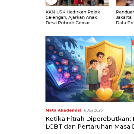
niversitas Panca
KKN USK Hadirkan Pojok
Panduan
uat Kolaborasi
Celengan, Ajarkan Anak
Jakarta:
Lewat Program
Desa Pohroh Gemar
Data Pr
Menabung
Rekome
Mata Akademisi
11 Juli 2026
Ketika Fitrah Diperebutkan:
LGBT dan Pertaruhan Masa