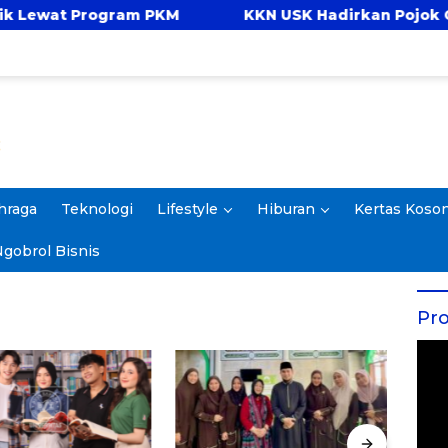
ogram PKM
KKN USK Hadirkan Pojok Celengan, A
hraga
Teknologi
Lifestyle
Hiburan
Kertas Koso
gobrol Bisnis
Pro