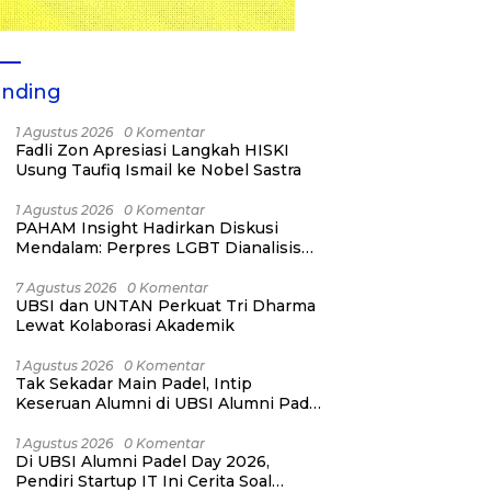
ending
1 Agustus 2026
0 Komentar
Fadli Zon Apresiasi Langkah HISKI
Usung Taufiq Ismail ke Nobel Sastra
1 Agustus 2026
0 Komentar
PAHAM Insight Hadirkan Diskusi
Mendalam: Perpres LGBT Dianalisis
sebagai Strategi Pertahanan Negara
Bukan Ancaman Individual
7 Agustus 2026
0 Komentar
UBSI dan UNTAN Perkuat Tri Dharma
Lewat Kolaborasi Akademik
1 Agustus 2026
0 Komentar
Tak Sekadar Main Padel, Intip
Keseruan Alumni di UBSI Alumni Padel
Day 2026!
1 Agustus 2026
0 Komentar
Di UBSI Alumni Padel Day 2026,
Pendiri Startup IT Ini Cerita Soal