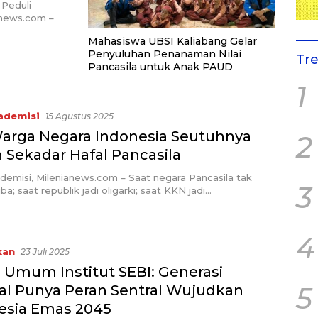
 Peduli
anews.com –
Mahasiswa UBSI Kaliabang Gelar
Penyuluhan Penanaman Nilai
Tr
Pancasila untuk Anak PAUD
1
ademisi
15 Agustus 2025
Warga Negara Indonesia Seutuhnya
2
 Sekadar Hafal Pancasila
emisi, Milenianews.com – Saat negara Pancasila tak
3
ba; saat republik jadi oligarki; saat KKN jadi…
4
kan
23 Juli 2025
h Umum Institut SEBI: Generasi
5
ial Punya Peran Sentral Wujudkan
esia Emas 2045