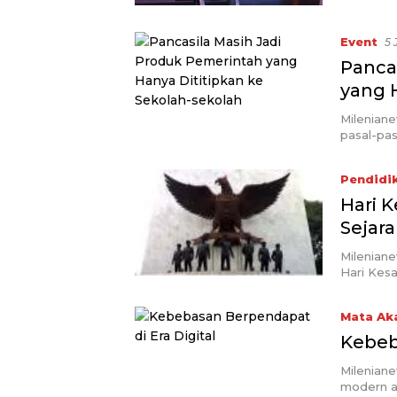
Event
5 
Panca
yang 
Mileniane
pasal-pas
Pendidi
Hari K
Sejar
Mileniane
Hari Kes
Mata Ak
Kebeb
Mileniane
modern at