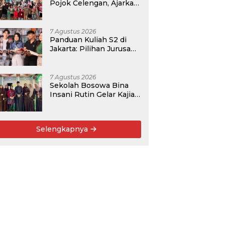
Pojok Celengan, Ajarkan
Anak Desa Pohroh
Gemar Menabung
7 Agustus 2026
Panduan Kuliah S2 di
Jakarta: Pilihan Jurusan,
Data Prospek, dan
Rekomendasi Kampus
7 Agustus 2026
Sekolah Bosowa Bina
Insani Rutin Gelar Kajian
Islam untuk Orang Tua,
Alumni, dan Masyarakat
Umum
Selengkapnya