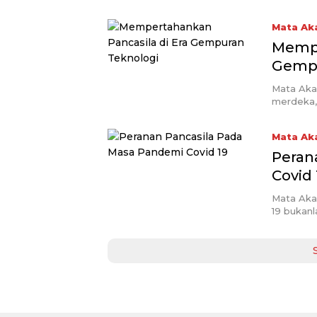
Mata Ak
Mempe
Gempu
Mata Aka
merdeka,
Mata Ak
Peran
Covid 
Mata Akad
19 bukanl