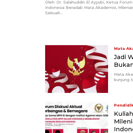
Peradaban
Oleh: Dr. Salahuddin El Ayyubi, Ketua Forum
Indonesia Beradab Mata Akademisi, Mileni
Sebuah…
Mata Ak
Jadi 
Bukan
Mata Akad
kunjung ti
Pendidi
Kulia
Milen
Indon