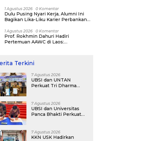
Bisnis ERP, AI, dan Pentingnya
Network Alumni
1 Agustus 2026
0 Komentar
Dulu Pusing Nyari Kerja, Alumni Ini
Bagikan Lika-Liku Karier Perbankan
Hingga Nostalgia di UBSI Alumni Padel
Day 2026
1 Agustus 2026
0 Komentar
Prof. Rokhmin Dahuri Hadiri
Pertemuan AAWC di Laos:
Memperkuat Kerja Sama Asia-Pasifik
untuk Ketahanan Air dan Iklim
erita Terkini
7 Agustus 2026
UBSI dan UNTAN
Perkuat Tri Dharma
Lewat Kolaborasi
Akademik
7 Agustus 2026
UBSI dan Universitas
Panca Bhakti Perkuat
Kolaborasi Akademik
Lewat Program PKM
7 Agustus 2026
KKN USK Hadirkan