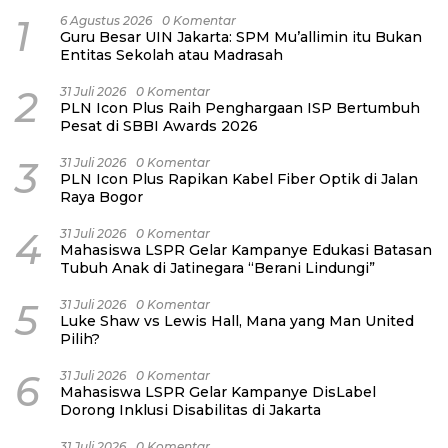
1
6 Agustus 2026
0 Komentar
Guru Besar UIN Jakarta: SPM Mu’allimin itu Bukan
Entitas Sekolah atau Madrasah
2
31 Juli 2026
0 Komentar
PLN Icon Plus Raih Penghargaan ISP Bertumbuh
Pesat di SBBI Awards 2026
3
31 Juli 2026
0 Komentar
PLN Icon Plus Rapikan Kabel Fiber Optik di Jalan
Raya Bogor
4
31 Juli 2026
0 Komentar
Mahasiswa LSPR Gelar Kampanye Edukasi Batasan
Tubuh Anak di Jatinegara “Berani Lindungi”
5
31 Juli 2026
0 Komentar
Luke Shaw vs Lewis Hall, Mana yang Man United
Pilih?
6
31 Juli 2026
0 Komentar
Mahasiswa LSPR Gelar Kampanye DisLabel
Dorong Inklusi Disabilitas di Jakarta
31 Juli 2026
0 Komentar