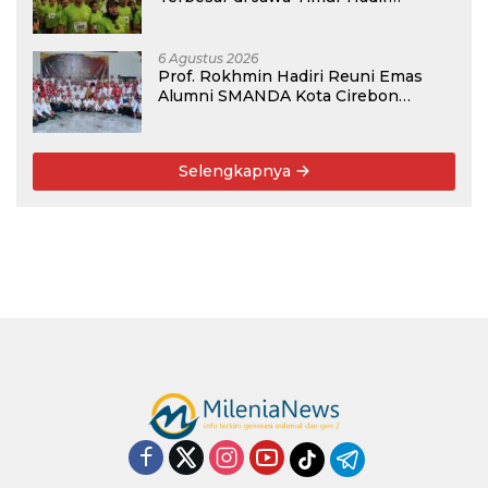
Kembali, Targetkan 3.000 Peserta
untuk Dukung Pendidikan Santri dan
Guru Honorer
6 Agustus 2026
Prof. Rokhmin Hadiri Reuni Emas
Alumni SMANDA Kota Cirebon
Angkatan 76: 50 Tahun Lalu Kita
Pernah Bersama
Selengkapnya