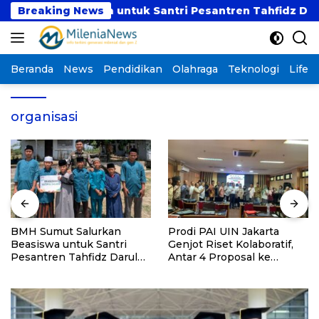
Langsung
an Beasiswa untuk Santri Pesantren Tahfidz Darul Hijr
Breaking News
ke
konten
Beranda
News
Pendidikan
Olahraga
Teknologi
Lifest
organisasi
BMH Sumut Salurkan
Prodi PAI UIN Jakarta
Beasiswa untuk Santri
Genjot Riset Kolaboratif,
Pesantren Tahfidz Darul
Antar 4 Proposal ke
Hijrah Deli Serdang
Kompetisi BRIN 2026