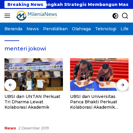
Langsung
en Sesaat atau Langkah Strategis Membangun Masa Dep
Breaking News
ke
konten
Beranda
News
Pendidikan
Olahraga
Teknologi
Lifest
menteri jokowi
UBSI dan UNTAN Perkuat
UBSI dan Universitas
Tri Dharma Lewat
Panca Bhakti Perkuat
Kolaborasi Akademik
Kolaborasi Akademik
Lewat Program PKM
News
2 Desember 2019