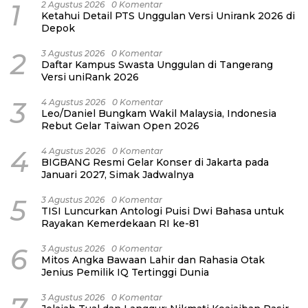
1
2 Agustus 2026
0 Komentar
Ketahui Detail PTS Unggulan Versi Unirank 2026 di
Depok
2
3 Agustus 2026
0 Komentar
Daftar Kampus Swasta Unggulan di Tangerang
Versi uniRank 2026
3
4 Agustus 2026
0 Komentar
Leo/Daniel Bungkam Wakil Malaysia, Indonesia
Rebut Gelar Taiwan Open 2026
4
4 Agustus 2026
0 Komentar
BIGBANG Resmi Gelar Konser di Jakarta pada
Januari 2027, Simak Jadwalnya
5
3 Agustus 2026
0 Komentar
TISI Luncurkan Antologi Puisi Dwi Bahasa untuk
Rayakan Kemerdekaan RI ke-81
6
3 Agustus 2026
0 Komentar
Mitos Angka Bawaan Lahir dan Rahasia Otak
Jenius Pemilik IQ Tertinggi Dunia
3 Agustus 2026
0 Komentar