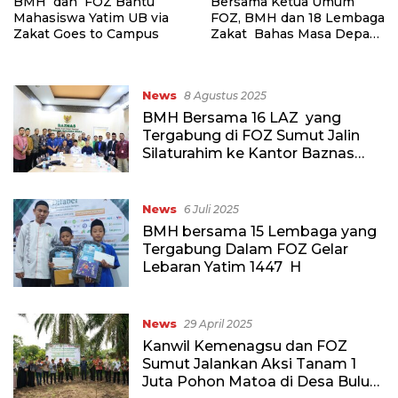
BMH dan FOZ Bantu
Bersama Ketua Umum
Mahasiswa Yatim UB via
FOZ, BMH dan 18 Lembaga
Zakat Goes to Campus
Zakat Bahas Masa Depan
Gerakan Zakat Pasca
Putusan MK
News
8 Agustus 2025
BMH Bersama 16 LAZ yang
Tergabung di FOZ Sumut Jalin
Silaturahim ke Kantor Baznas
Sumut, Perkuat Kolaborasi
Gerakan Zakat
News
6 Juli 2025
BMH bersama 15 Lembaga yang
Tergabung Dalam FOZ Gelar
Lebaran Yatim 1447 H
News
29 April 2025
Kanwil Kemenagsu dan FOZ
Sumut Jalankan Aksi Tanam 1
Juta Pohon Matoa di Desa Bulu