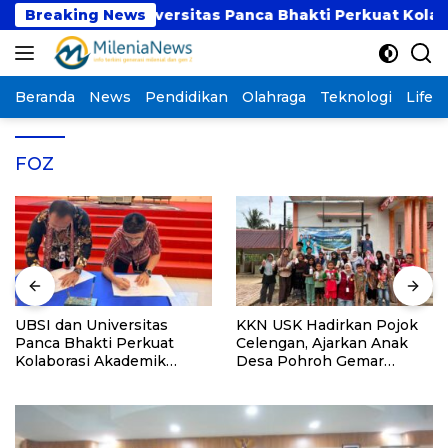
Langsung
UBSI dan Universitas Panca Bhakti Perkuat Kolaboras
Breaking News
ke
konten
Beranda
News
Pendidikan
Olahraga
Teknologi
Lifest
FOZ
UBSI dan Universitas
KKN USK Hadirkan Pojok
Panca Bhakti Perkuat
Celengan, Ajarkan Anak
Kolaborasi Akademik
Desa Pohroh Gemar
Lewat Program PKM
Menabung