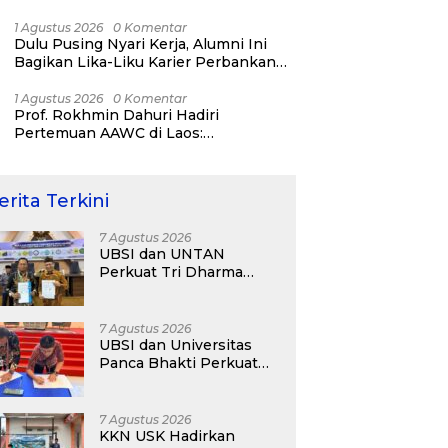
Bisnis ERP, AI, dan Pentingnya
Network Alumni
1 Agustus 2026
0 Komentar
Dulu Pusing Nyari Kerja, Alumni Ini
Bagikan Lika-Liku Karier Perbankan
Hingga Nostalgia di UBSI Alumni Padel
Day 2026
1 Agustus 2026
0 Komentar
Prof. Rokhmin Dahuri Hadiri
Pertemuan AAWC di Laos:
Memperkuat Kerja Sama Asia-Pasifik
untuk Ketahanan Air dan Iklim
erita Terkini
7 Agustus 2026
UBSI dan UNTAN
Perkuat Tri Dharma
Lewat Kolaborasi
Akademik
7 Agustus 2026
UBSI dan Universitas
Panca Bhakti Perkuat
Kolaborasi Akademik
Lewat Program PKM
7 Agustus 2026
KKN USK Hadirkan