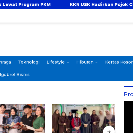
Program PKM
KKN USK Hadirkan Pojok Celengan,
hraga
Teknologi
Lifestyle
Hiburan
Kertas Koso
gobrol Bisnis
Pro