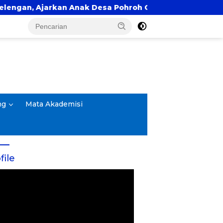
 Ajarkan Anak Desa Pohroh Gemar Menabung
Pan
ng
Mata Akademisi
file