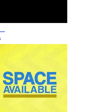
Terapkan Nilai Public
Siswa Baru SMP dan SMA
K
king agar Optimal
Bina Insani Ikuti Psikotes
y
untuk Pemetaaan
b
Diagnostik Awal
s