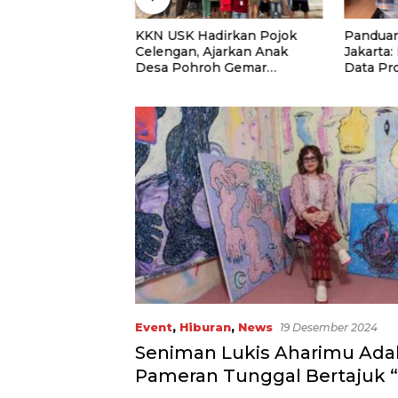
niversitas Panca
KKN USK Hadirkan Pojok
Panduan
uat Kolaborasi
Celengan, Ajarkan Anak
Jakarta:
Lewat Program
Desa Pohroh Gemar
Data Pr
Menabung
Rekome
Event
,
Hiburan
,
News
19 Desember 2024
Seniman Lukis Aharimu Ad
Pameran Tunggal Bertajuk “