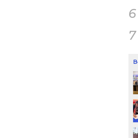
6
7
B