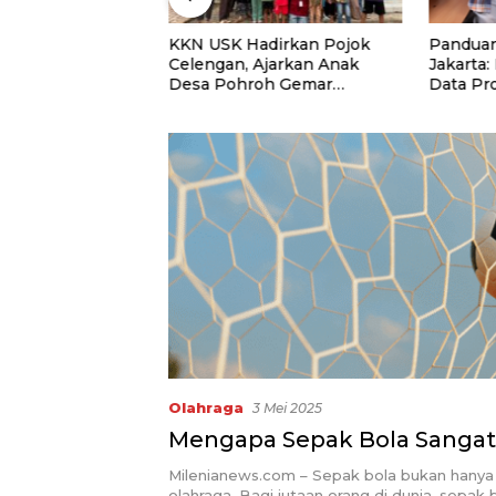
niversitas Panca
KKN USK Hadirkan Pojok
Panduan
uat Kolaborasi
Celengan, Ajarkan Anak
Jakarta:
Lewat Program
Desa Pohroh Gemar
Data Pr
Menabung
Rekome
Olahraga
3 Mei 2025
Mengapa Sepak Bola Sangat
Milenianews.com – Sepak bola bukan hanya
olahraga. Bagi jutaan orang di dunia, sepak 