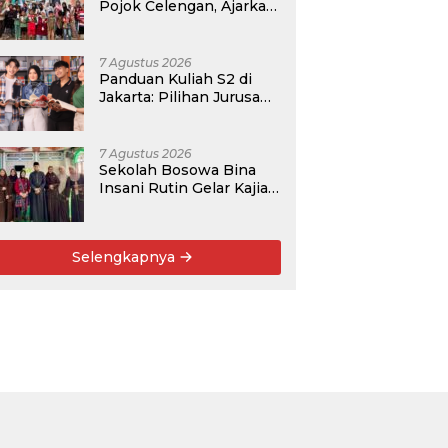
Pojok Celengan, Ajarkan
Anak Desa Pohroh
Gemar Menabung
7 Agustus 2026
Panduan Kuliah S2 di
Jakarta: Pilihan Jurusan,
Data Prospek, dan
Rekomendasi Kampus
7 Agustus 2026
Sekolah Bosowa Bina
Insani Rutin Gelar Kajian
Islam untuk Orang Tua,
Alumni, dan Masyarakat
Umum
Selengkapnya