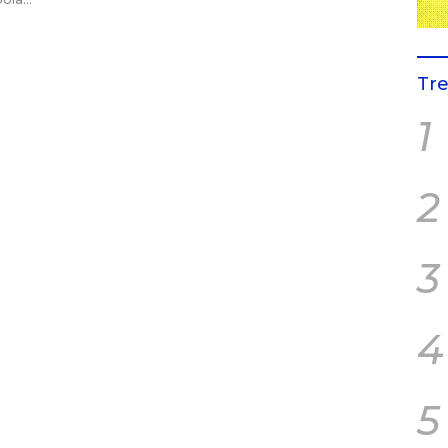
Tr
1
2
3
4
5