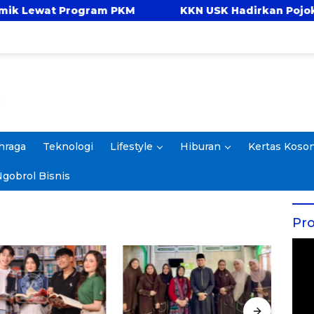
at Program PKM
KKN USK Hadirkan Pojok Celeng
hraga
Teknologi
Lifestyle
Hiburan
Kertas Koso
gobrol Bisnis
Pro