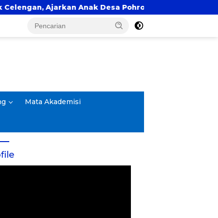
an, Ajarkan Anak Desa Pohroh Gemar Menabung
ng
Mata Akademisi
file