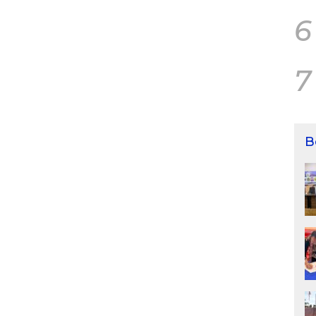
6
7
B