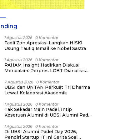
ending
1 Agustus 2026
0 Komentar
Fadli Zon Apresiasi Langkah HISKI
Usung Taufiq Ismail ke Nobel Sastra
1 Agustus 2026
0 Komentar
PAHAM Insight Hadirkan Diskusi
Mendalam: Perpres LGBT Dianalisis
sebagai Strategi Pertahanan Negara
Bukan Ancaman Individual
7 Agustus 2026
0 Komentar
UBSI dan UNTAN Perkuat Tri Dharma
Lewat Kolaborasi Akademik
1 Agustus 2026
0 Komentar
Tak Sekadar Main Padel, Intip
Keseruan Alumni di UBSI Alumni Padel
Day 2026!
1 Agustus 2026
0 Komentar
Di UBSI Alumni Padel Day 2026,
Pendiri Startup IT Ini Cerita Soal