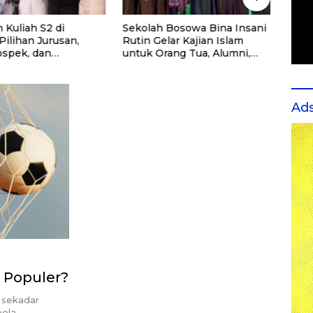
 Kuliah S2 di
Sekolah Bosowa Bina Insani
Cara 
 Pilihan Jurusan,
Rutin Gelar Kajian Islam
Spea
ospek, dan
untuk Orang Tua, Alumni,
ndasi Kampus
dan Masyarakat Umum
Ad
 Populer?
 sekadar
bola…