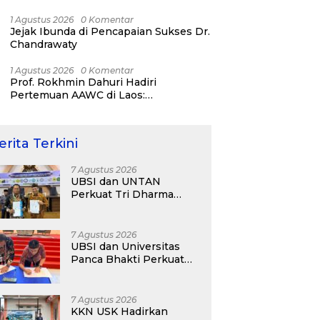
Bisnis ERP, AI, dan Pentingnya
Network Alumni
1 Agustus 2026
0 Komentar
Jejak Ibunda di Pencapaian Sukses Dr.
Chandrawaty
1 Agustus 2026
0 Komentar
Prof. Rokhmin Dahuri Hadiri
Pertemuan AAWC di Laos:
Memperkuat Kerja Sama Asia-Pasifik
untuk Ketahanan Air dan Iklim
erita Terkini
7 Agustus 2026
UBSI dan UNTAN
Perkuat Tri Dharma
Lewat Kolaborasi
Akademik
7 Agustus 2026
UBSI dan Universitas
Panca Bhakti Perkuat
Kolaborasi Akademik
Lewat Program PKM
7 Agustus 2026
KKN USK Hadirkan