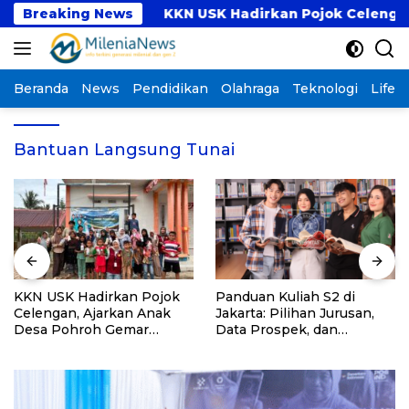
Langsung
ogram PKM
Breaking News
KKN USK Hadirkan Pojok Celengan, A
ke
konten
Beranda
News
Pendidikan
Olahraga
Teknologi
Lifest
Bantuan Langsung Tunai
KKN USK Hadirkan Pojok
Panduan Kuliah S2 di
Celengan, Ajarkan Anak
Jakarta: Pilihan Jurusan,
Desa Pohroh Gemar
Data Prospek, dan
Menabung
Rekomendasi Kampus