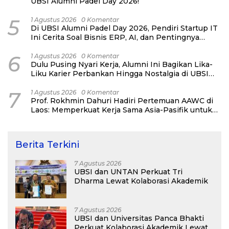
UBSI Alumni Padel Day 2026!
5
1 Agustus 2026
0 Komentar
Di UBSI Alumni Padel Day 2026, Pendiri Startup IT
Ini Cerita Soal Bisnis ERP, AI, dan Pentingnya
Network Alumni
6
1 Agustus 2026
0 Komentar
Dulu Pusing Nyari Kerja, Alumni Ini Bagikan Lika-
Liku Karier Perbankan Hingga Nostalgia di UBSI
Alumni Padel Day 2026
7
1 Agustus 2026
0 Komentar
Prof. Rokhmin Dahuri Hadiri Pertemuan AAWC di
Laos: Memperkuat Kerja Sama Asia-Pasifik untuk
Ketahanan Air dan Iklim
Berita Terkini
7 Agustus 2026
UBSI dan UNTAN Perkuat Tri
Dharma Lewat Kolaborasi Akademik
7 Agustus 2026
UBSI dan Universitas Panca Bhakti
Perkuat Kolaborasi Akademik Lewat