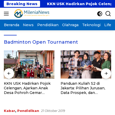
Langsung
Program PKM
Breaking News
KKN USK Hadirkan Pojok Celengan,
ke
konten
Beranda
News
Pendidikan
Olahraga
Teknologi
Lifest
Badminton Open Tournament
KKN USK Hadirkan Pojok
Panduan Kuliah S2 di
Celengan, Ajarkan Anak
Jakarta: Pilihan Jurusan,
Desa Pohroh Gemar
Data Prospek, dan
Menabung
Rekomendasi Kampus
Kabar
,
Pendidikan
21 Oktober 2019