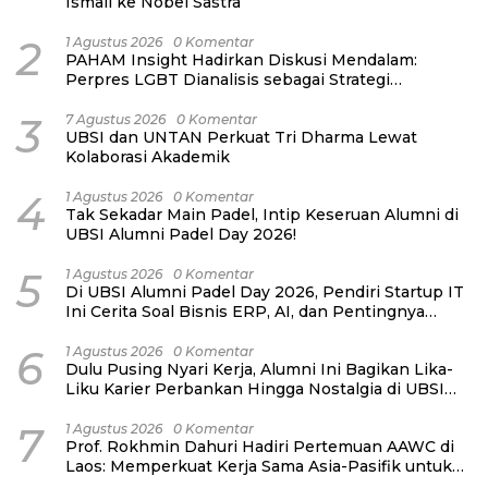
Ismail ke Nobel Sastra
2
1 Agustus 2026
0 Komentar
PAHAM Insight Hadirkan Diskusi Mendalam:
Perpres LGBT Dianalisis sebagai Strategi
Pertahanan Negara Bukan Ancaman Individual
3
7 Agustus 2026
0 Komentar
UBSI dan UNTAN Perkuat Tri Dharma Lewat
Kolaborasi Akademik
4
1 Agustus 2026
0 Komentar
Tak Sekadar Main Padel, Intip Keseruan Alumni di
UBSI Alumni Padel Day 2026!
5
1 Agustus 2026
0 Komentar
Di UBSI Alumni Padel Day 2026, Pendiri Startup IT
Ini Cerita Soal Bisnis ERP, AI, dan Pentingnya
Network Alumni
6
1 Agustus 2026
0 Komentar
Dulu Pusing Nyari Kerja, Alumni Ini Bagikan Lika-
Liku Karier Perbankan Hingga Nostalgia di UBSI
Alumni Padel Day 2026
7
1 Agustus 2026
0 Komentar
Prof. Rokhmin Dahuri Hadiri Pertemuan AAWC di
Laos: Memperkuat Kerja Sama Asia-Pasifik untuk
Ketahanan Air dan Iklim