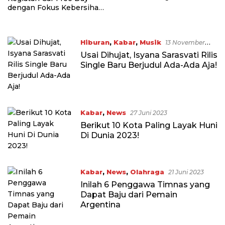
dengan Fokus Kebersihan
dan Keamanan
Hiburan
,
Kabar
,
Musik
13 November
2023
Usai Dihujat, Isyana Sarasvati Rilis
Single Baru Berjudul Ada-Ada Aja!
Kabar
,
News
27 Juni 2023
Berikut 10 Kota Paling Layak Huni
Di Dunia 2023!
Kabar
,
News
,
Olahraga
21 Juni 2023
Inilah 6 Penggawa Timnas yang
Dapat Baju dari Pemain
Argentina