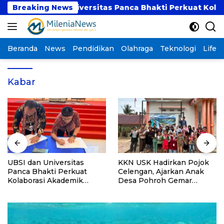
Langsung
UBSI dan Universitas Panca Bhakti Perkuat Kolaboras
Breaking News
ke
konten
Beranda
News
Pendidikan
Olahraga
Teknologi
Lifest
Kabar
UBSI dan Universitas
KKN USK Hadirkan Pojok
Panca Bhakti Perkuat
Celengan, Ajarkan Anak
Kolaborasi Akademik
Desa Pohroh Gemar
Lewat Program PKM
Menabung