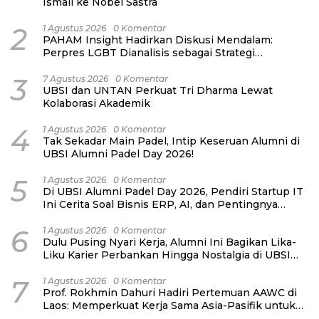
Ismail ke Nobel Sastra
2
1 Agustus 2026
0 Komentar
PAHAM Insight Hadirkan Diskusi Mendalam:
Perpres LGBT Dianalisis sebagai Strategi
Pertahanan Negara Bukan Ancaman Individual
3
7 Agustus 2026
0 Komentar
UBSI dan UNTAN Perkuat Tri Dharma Lewat
Kolaborasi Akademik
4
1 Agustus 2026
0 Komentar
Tak Sekadar Main Padel, Intip Keseruan Alumni di
UBSI Alumni Padel Day 2026!
5
1 Agustus 2026
0 Komentar
Di UBSI Alumni Padel Day 2026, Pendiri Startup IT
Ini Cerita Soal Bisnis ERP, AI, dan Pentingnya
Network Alumni
6
1 Agustus 2026
0 Komentar
Dulu Pusing Nyari Kerja, Alumni Ini Bagikan Lika-
Liku Karier Perbankan Hingga Nostalgia di UBSI
Alumni Padel Day 2026
7
1 Agustus 2026
0 Komentar
Prof. Rokhmin Dahuri Hadiri Pertemuan AAWC di
Laos: Memperkuat Kerja Sama Asia-Pasifik untuk
Ketahanan Air dan Iklim