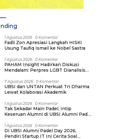
ending
1 Agustus 2026
0 Komentar
Fadli Zon Apresiasi Langkah HISKI
Usung Taufiq Ismail ke Nobel Sastra
1 Agustus 2026
0 Komentar
PAHAM Insight Hadirkan Diskusi
Mendalam: Perpres LGBT Dianalisis
sebagai Strategi Pertahanan Negara
Bukan Ancaman Individual
7 Agustus 2026
0 Komentar
UBSI dan UNTAN Perkuat Tri Dharma
Lewat Kolaborasi Akademik
1 Agustus 2026
0 Komentar
Tak Sekadar Main Padel, Intip
Keseruan Alumni di UBSI Alumni Padel
Day 2026!
1 Agustus 2026
0 Komentar
Di UBSI Alumni Padel Day 2026,
Pendiri Startup IT Ini Cerita Soal