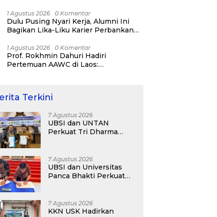
Bisnis ERP, AI, dan Pentingnya
Network Alumni
1 Agustus 2026
0 Komentar
Dulu Pusing Nyari Kerja, Alumni Ini
Bagikan Lika-Liku Karier Perbankan
Hingga Nostalgia di UBSI Alumni Padel
Day 2026
1 Agustus 2026
0 Komentar
Prof. Rokhmin Dahuri Hadiri
Pertemuan AAWC di Laos:
Memperkuat Kerja Sama Asia-Pasifik
untuk Ketahanan Air dan Iklim
erita Terkini
7 Agustus 2026
UBSI dan UNTAN
Perkuat Tri Dharma
Lewat Kolaborasi
Akademik
7 Agustus 2026
UBSI dan Universitas
Panca Bhakti Perkuat
Kolaborasi Akademik
Lewat Program PKM
7 Agustus 2026
KKN USK Hadirkan