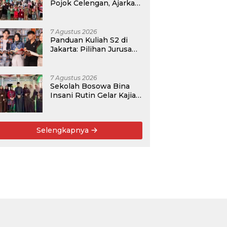
Pojok Celengan, Ajarkan
Anak Desa Pohroh
Gemar Menabung
7 Agustus 2026
Panduan Kuliah S2 di
Jakarta: Pilihan Jurusan,
Data Prospek, dan
Rekomendasi Kampus
7 Agustus 2026
Sekolah Bosowa Bina
Insani Rutin Gelar Kajian
Islam untuk Orang Tua,
Alumni, dan Masyarakat
Umum
Selengkapnya