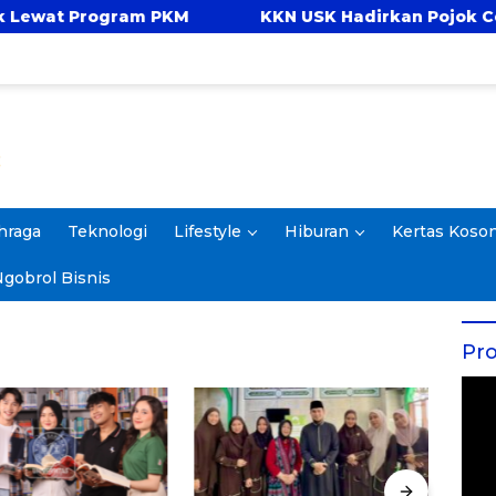
rogram PKM
KKN USK Hadirkan Pojok Celengan, 
hraga
Teknologi
Lifestyle
Hiburan
Kertas Koso
gobrol Bisnis
Pro