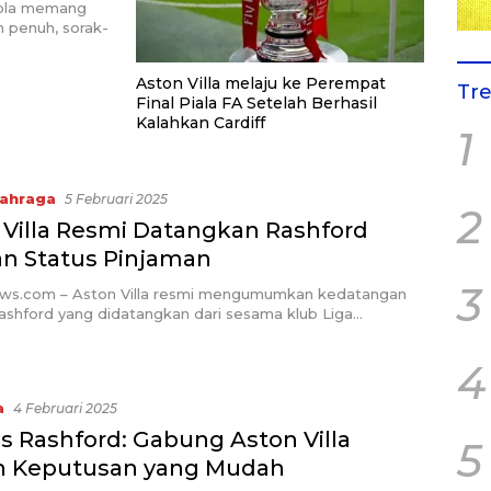
bola memang
h penuh, sorak-
Aston Villa melaju ke Perempat
Tr
Final Piala FA Setelah Berhasil
Kalahkan Cardiff
1
ahraga
5 Februari 2025
2
 Villa Resmi Datangkan Rashford
n Status Pinjaman
3
ews.com – Aston Villa resmi mengumumkan kedatangan
ashford yang didatangkan dari sesama klub Liga…
4
a
4 Februari 2025
s Rashford: Gabung Aston Villa
5
h Keputusan yang Mudah