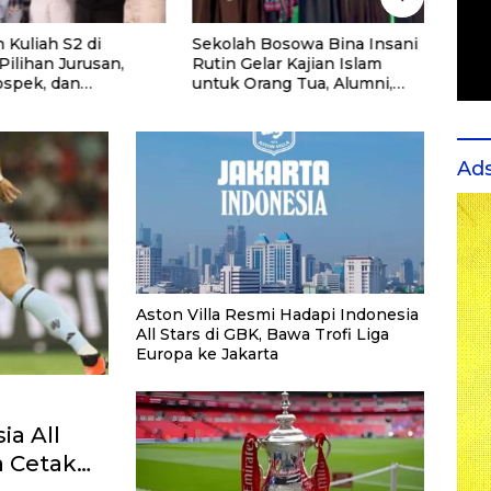
 Kuliah S2 di
Sekolah Bosowa Bina Insani
Cara 
 Pilihan Jurusan,
Rutin Gelar Kajian Islam
Spea
ospek, dan
untuk Orang Tua, Alumni,
ndasi Kampus
dan Masyarakat Umum
Ad
Aston Villa Resmi Hadapi Indonesia
All Stars di GBK, Bawa Trofi Liga
Europa ke Jakarta
ia All
a Cetak