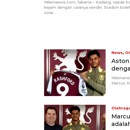
Gol
Mileniaews.com, Jakarta – Kadang, sepak 
kejam dengan caranya sendiri. Stadion bole
sorai…
News
,
Ol
Aston
denga
Milenian
Marcus R
Olahrag
Marcu
adala