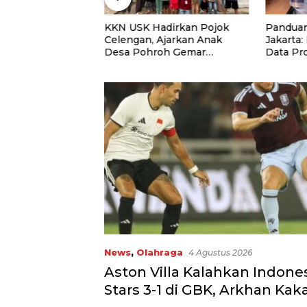
niversitas Panca
KKN USK Hadirkan Pojok
Panduan
uat Kolaborasi
Celengan, Ajarkan Anak
Jakarta:
Lewat Program
Desa Pohroh Gemar
Data Pr
Menabung
Rekome
News
,
Olahraga
4 Agustus 2026
Aston Villa Kalahkan Indones
Stars 3-1 di GBK, Arkhan Kak