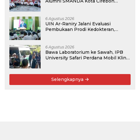
Alumni SMANDA Kota Cirebon
Angkatan 76: 50 Tahun Lalu Kita
Pernah Bersama
6 Agustus 2026
UIN Ar-Raniry Jalani Evaluasi
Pembukaan Prodi Kedokteran,
Target Terima Mahasiswa Baru
Tahun Ini
6 Agustus 2026
Bawa Laboratorium ke Sawah, IPB
University Safari Perdana Mobil Klinik
Tanaman
Selengkapnya