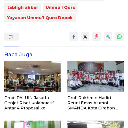
tabligh akbar
Ummu’l Quro
Yayasan Ummu’l Quro Depok
Baca Juga
Prodi PAI UIN Jakarta
Prof. Rokhmin Hadiri
Genjot Riset Kolaboratif,
Reuni Emas Alumni
Antar 4 Proposal ke
SMANDA Kota Cirebon
Kompetisi BRIN 2026
Angkatan 76: 50 Tahun
Lalu Kita Pernah Bersama