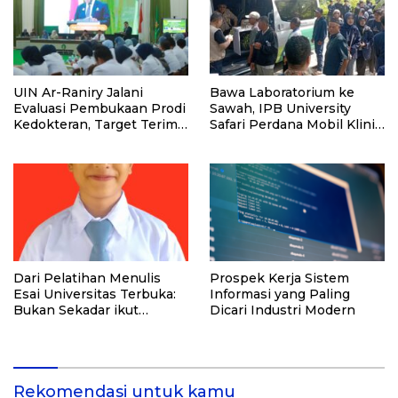
UIN Ar-Raniry Jalani
Bawa Laboratorium ke
Evaluasi Pembukaan Prodi
Sawah, IPB University
Kedokteran, Target Terima
Safari Perdana Mobil Klinik
Mahasiswa Baru Tahun Ini
Tanaman
Dari Pelatihan Menulis
Prospek Kerja Sistem
Esai Universitas Terbuka:
Informasi yang Paling
Bukan Sekadar ikut
Dicari Industri Modern
Lomba, Ini Kesempatan
Membuktikan Potensimu
Rekomendasi untuk kamu