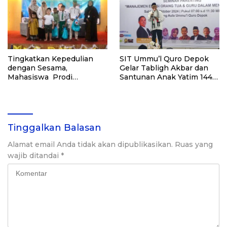
Tingkatkan Kepedulian
SIT Ummu’l Quro Depok
dengan Sesama,
Gelar Tabligh Akbar dan
Mahasiswa Prodi
Santunan Anak Yatim 1446
Manajemen Bisnis Syariah
H
SEBI Adakan Santunan
Anak Yatim
Tinggalkan Balasan
Alamat email Anda tidak akan dipublikasikan.
Ruas yang
wajib ditandai
*