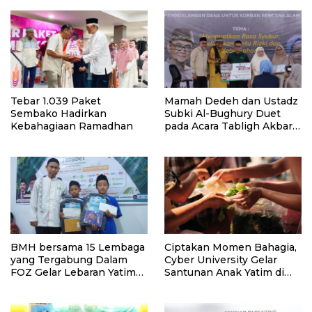
Tebar 1.039 Paket
Mamah Dedeh dan Ustadz
Sembako Hadirkan
Subki Al-Bughury Duet
Kebahagiaan Ramadhan
pada Acara Tabligh Akbar
Sekolah Quran Asy Syahid
BMH bersama 15 Lembaga
Ciptakan Momen Bahagia,
yang Tergabung Dalam
Cyber University Gelar
FOZ Gelar Lebaran Yatim
Santunan Anak Yatim di
1447 H
Bulan Ramadhan!