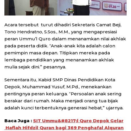
Acara tersebut turut dihadiri Sekretaris Camat Beji,
Tono Hendratno, S.Sos., M.M., yang mengapresiasi
peran Ummu’l Quro dalam menanamkan nilai akhlak
pada peserta didik. “Anak-anak kita adalah calon
pemimpin masa depan. Titipkan mereka pada
lembaga pendidikan yang menanamkan akhlak
mulia sejak dini.” pesannya.
Sementara itu, Kabid SMP Dinas Pendidikan Kota
Depok, Muhammad Yusuf, M.Pd., menekankan
pentingnya peran keluarga. “Persoalan anak sering
berakar dari rumah. Maka menjadi orang tua bijak
adalah kunci terbentuknya generasi hebat,” ujarnya.
Baca Juga :
SIT Ummu&#8217;l Quro Depok Gelar
Haflah Hifdzil Quran bagi 369 Penghafal Alquran