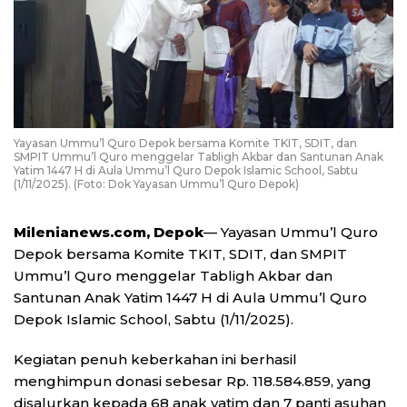
Yayasan Ummu’l Quro Depok bersama Komite TKIT, SDIT, dan
SMPIT Ummu’l Quro menggelar Tabligh Akbar dan Santunan Anak
Yatim 1447 H di Aula Ummu’l Quro Depok Islamic School, Sabtu
(1/11/2025). (Foto: Dok Yayasan Ummu’l Quro Depok)
Milenianews.com, Depok
— Yayasan Ummu’l Quro
Depok bersama Komite TKIT, SDIT, dan SMPIT
Ummu’l Quro menggelar Tabligh Akbar dan
Santunan Anak Yatim 1447 H di Aula Ummu’l Quro
Depok Islamic School, Sabtu (1/11/2025).
Kegiatan penuh keberkahan ini berhasil
menghimpun donasi sebesar Rp. 118.584.859, yang
disalurkan kepada 68 anak yatim dan 7 panti asuhan