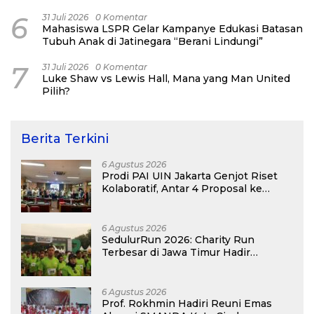
6
31 Juli 2026
0 Komentar
Mahasiswa LSPR Gelar Kampanye Edukasi Batasan
Tubuh Anak di Jatinegara “Berani Lindungi”
7
31 Juli 2026
0 Komentar
Luke Shaw vs Lewis Hall, Mana yang Man United
Pilih?
Berita Terkini
6 Agustus 2026
Prodi PAI UIN Jakarta Genjot Riset
Kolaboratif, Antar 4 Proposal ke
Kompetisi BRIN 2026
6 Agustus 2026
SedulurRun 2026: Charity Run
Terbesar di Jawa Timur Hadir
Kembali, Targetkan 3.000 Peserta
untuk Dukung Pendidikan Santri dan
Guru Honorer
6 Agustus 2026
Prof. Rokhmin Hadiri Reuni Emas