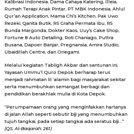
Kalibrasi Indonesia, Dama Cahaya Katering, Illeia,
Rumah Terapi Anak Pintar, PT MBK Indonesia, Ahlul
Qur’an Application, Mama Chi’s Kitchen, Pak Uwo
Rezeki, Qanita Butik, RS Graha Permata Ibu, RS
Bunda Margonda, Dokter Kaos, Uuy’s Cake Shop,
Fortune 8 Auto Detailing, Roti Chaniago, Puttra
Busana, Dapoer Banjar, Pregnansia, Amira Studio,
Ubaidillah Centre, dan Oriegami.
Melalui kegiatan Tabligh Akbar dan santunan ini,
Yayasan Ummu’l Quro Depok berharap terus
menjadi rahmatan lil ‘alamin bagi masyarakat sekitar
serta menumbuhkan semangat berbagi dan
pendidikan berakhlak mulia di Kota Depok.
“Perumpamaan orang yang menginfakkan hartanya
di jalan Allah seperti sebutir biji yang menumbuhkan
tujuh tangkai, pada setiap tangkai ada seratus biji…”
(QS. Al-Baqarah: 261)