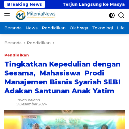
Langsung
uat Maba
Breaking News
Terjun Langsung ke Masyarakat, Tim B
ke
konten
Beranda
News
Pendidikan
Olahraga
Teknologi
Lifest
Beranda
Pendidikan
Pendidikan
Tingkatkan Kepedulian dengan
Sesama, Mahasiswa Prodi
Manajemen Bisnis Syariah SEBI
Adakan Santunan Anak Yatim
Irwan Kelana
9 Desember 2024