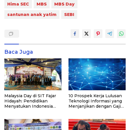
Hima SEC
MBS
MBS Day
santunan anak yatim
SEBI
Baca Juga
Malaysia Day di SIT Fajar
10 Prospek Kerja Lulusan
Hidayah: Pendidikan
Teknologi Informasi yang
Menyatukan Indonesia
Menjanjikan dengan Gaji
dan Malaysia dalam
Kompetitif di Era Digital
Hangatnya Persahabatan