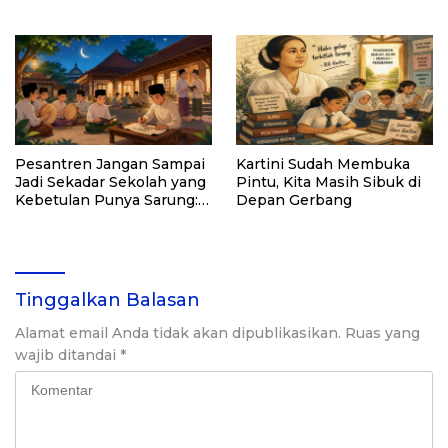
Cara Kita Mendidik
Manusia
Pesantren Jangan Sampai
Kartini Sudah Membuka
Jadi Sekadar Sekolah yang
Pintu, Kita Masih Sibuk di
Kebetulan Punya Sarung:
Depan Gerbang
Membangkitkan Lagi Seni,
Budaya, dan Tradisi
sebagai Ruhnya
Tinggalkan Balasan
Alamat email Anda tidak akan dipublikasikan.
Ruas yang
wajib ditandai
*