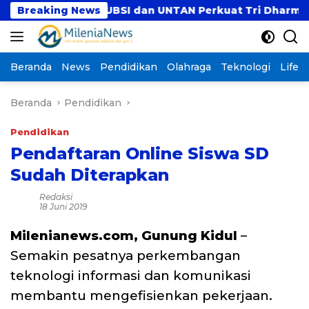
Langsung
?
Breaking News
UBSI dan UNTAN Perkuat Tri Dharma Lewat Ko
ke
konten
Beranda
News
Pendidikan
Olahraga
Teknologi
Lifest
Beranda
Pendidikan
Pendidikan
Pendaftaran Online Siswa SD
Sudah Diterapkan
Redaksi
18 Juni 2019
Milenianews.com, Gunung Kidul
–
Semakin pesatnya perkembangan
teknologi informasi dan komunikasi
membantu mengefisienkan pekerjaan.