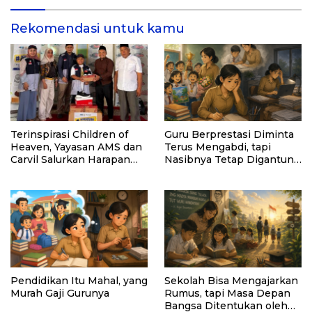
Rekomendasi untuk kamu
Terinspirasi Children of
Guru Berprestasi Diminta
Heaven, Yayasan AMS dan
Terus Mengabdi, tapi
Carvil Salurkan Harapan
Nasibnya Tetap Digantung
Lewat 1.000 Pasang
Negara
Sepatu untuk Anak
Indonesia
Pendidikan Itu Mahal, yang
Sekolah Bisa Mengajarkan
Murah Gaji Gurunya
Rumus, tapi Masa Depan
Bangsa Ditentukan oleh