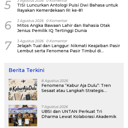
5
3 Agustus 2026
0 Komentar
TISI Luncurkan Antologi Puisi Dwi Bahasa untuk
Rayakan Kemerdekaan RI ke-81
6
3 Agustus 2026
0 Komentar
Mitos Angka Bawaan Lahir dan Rahasia Otak
Jenius Pemilik IQ Tertinggi Dunia
7
3 Agustus 2026
0 Komentar
Jelajah Tual dan Langgur: Nikmati Keajaiban Pasir
Lembut serta Fenomena Pasir Timbul di
Kepulauan Kei
Berita Terkini
8 Agustus 2026
Fenomena “Kabur Aja Dulu”: Tren
Sesaat atau Langkah Strategis
Membangun Masa Depan?
7 Agustus 2026
UBSI dan UNTAN Perkuat Tri
Dharma Lewat Kolaborasi Akademik