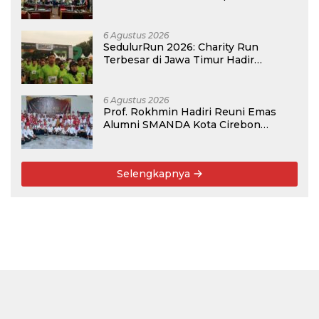
Kompetisi BRIN 2026
6 Agustus 2026
SedulurRun 2026: Charity Run
Terbesar di Jawa Timur Hadir
Kembali, Targetkan 3.000 Peserta
untuk Dukung Pendidikan Santri dan
Guru Honorer
6 Agustus 2026
Prof. Rokhmin Hadiri Reuni Emas
Alumni SMANDA Kota Cirebon
Angkatan 76: 50 Tahun Lalu Kita
Pernah Bersama
Selengkapnya