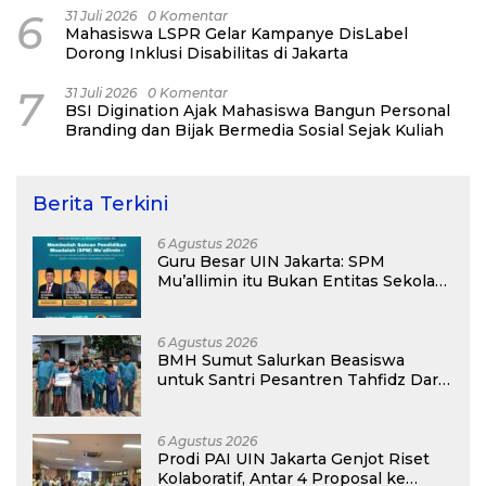
6
31 Juli 2026
0 Komentar
Mahasiswa LSPR Gelar Kampanye DisLabel
Dorong Inklusi Disabilitas di Jakarta
7
31 Juli 2026
0 Komentar
BSI Digination Ajak Mahasiswa Bangun Personal
Branding dan Bijak Bermedia Sosial Sejak Kuliah
Berita Terkini
6 Agustus 2026
Guru Besar UIN Jakarta: SPM
Mu’allimin itu Bukan Entitas Sekolah
atau Madrasah
6 Agustus 2026
BMH Sumut Salurkan Beasiswa
untuk Santri Pesantren Tahfidz Darul
Hijrah Deli Serdang
6 Agustus 2026
Prodi PAI UIN Jakarta Genjot Riset
Kolaboratif, Antar 4 Proposal ke