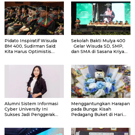
Pidato Inspiratif Wisuda
Sekolah Bakti Mulya 400
BM 400, Sudirman Said:
Gelar Wisuda SD, SMP,
Kita Harus Optimistis
dan SMA di Sasana Kriya
Indonesia Mampu Naik
TMII, Angkat Tema
Kelas
“Shaping Excellence,
Empowering Indonesia’s
Future”
Alumni Sistem Informasi
Menggantungkan Harapan
Cyber University Ini
pada Bunga: Kisah
Sukses Jadi Penggerak
Pedagang Buket di Hari
Transformasi Digital di BRI
Wisuda