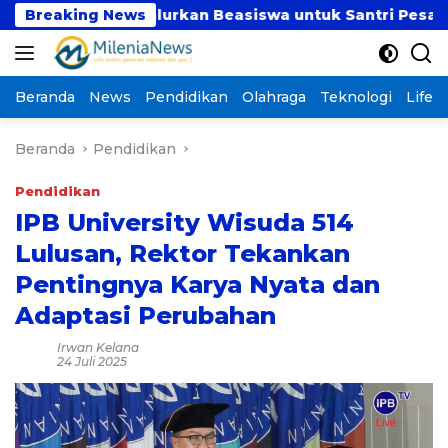
Langsung
ut Salurkan Beasiswa untuk Santri Pesantren Tahfidz 
Breaking News
ke
konten
Beranda
News
Pendidikan
Olahraga
Teknologi
Lifest
Beranda
Pendidikan
Pendidikan
IPB University Wisuda 514
Lulusan, Rektor Tekankan
Pentingnya Karya Nyata dan
Adaptasi Perubahan
Irwan Kelana
24 Juli 2025