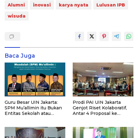
Alumni
inovasi
karya nyata
Lulusan IPB
wisuda
Baca Juga
Guru Besar UIN Jakarta:
Prodi PAI UIN Jakarta
SPM Mu’allimin itu Bukan
Genjot Riset Kolaboratif,
Entitas Sekolah atau
Antar 4 Proposal ke
Madrasah
Kompetisi BRIN 2026