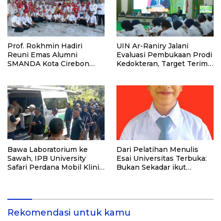
Prof. Rokhmin Hadiri
UIN Ar-Raniry Jalani
Reuni Emas Alumni
Evaluasi Pembukaan Prodi
SMANDA Kota Cirebon
Kedokteran, Target Terima
Angkatan 76: 50 Tahun
Mahasiswa Baru Tahun Ini
Lalu Kita Pernah Bersama
Bawa Laboratorium ke
Dari Pelatihan Menulis
Sawah, IPB University
Esai Universitas Terbuka:
Safari Perdana Mobil Klinik
Bukan Sekadar ikut
Tanaman
Lomba, Ini Kesempatan
Membuktikan Potensimu
Rekomendasi untuk kamu