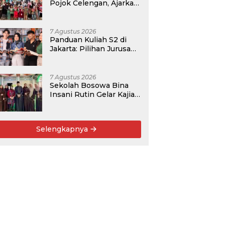
Pojok Celengan, Ajarkan
Anak Desa Pohroh
Gemar Menabung
7 Agustus 2026
Panduan Kuliah S2 di
Jakarta: Pilihan Jurusan,
Data Prospek, dan
Rekomendasi Kampus
7 Agustus 2026
Sekolah Bosowa Bina
Insani Rutin Gelar Kajian
Islam untuk Orang Tua,
Alumni, dan Masyarakat
Umum
Selengkapnya