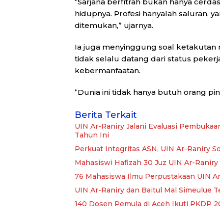
“Sarjana berfitrah bukan hanya cerdas
hidupnya. Profesi hanyalah saluran,
ditemukan,” ujarnya.
Ia juga menyinggung soal ketakutan 
tidak selalu datang dari status pekerja
kebermanfaatan.
“Dunia ini tidak hanya butuh orang pin
Berita Terkait
UIN Ar-Raniry Jalani Evaluasi Pembukaa
Tahun Ini
Perkuat Integritas ASN, UIN Ar-Raniry So
Mahasiswi Hafizah 30 Juz UIN Ar-Raniry 
76 Mahasiswa Ilmu Perpustakaan UIN Ar
UIN Ar-Raniry dan Baitul Mal Simeulue T
140 Dosen Pemula di Aceh Ikuti PKDP 20