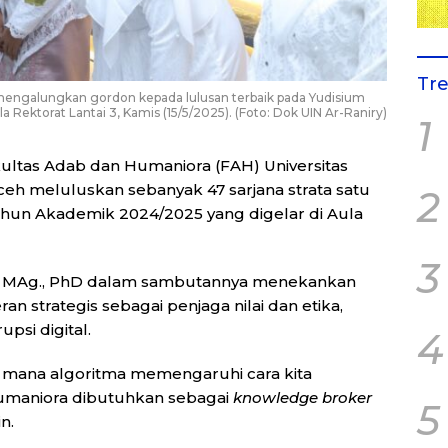
Tr
mengalungkan gordon kepada lulusan terbaik pada Yudisium
ektorat Lantai 3, Kamis (15/5/2025). (Foto: Dok UIN Ar-Raniry)
1
ultas Adab dan Humaniora (FAH) Universitas
ceh meluluskan sebanyak 47 sarjana strata satu
2
ahun Akademik 2024/2025 yang digelar di Aula
3
in MAg., PhD dalam sambutannya menekankan
n strategis sebagai penjaga nilai dan etika,
psi digital.
4
, di mana algoritma memengaruhi cara kita
humaniora dibutuhkan sebagai
knowledge broker
5
n.