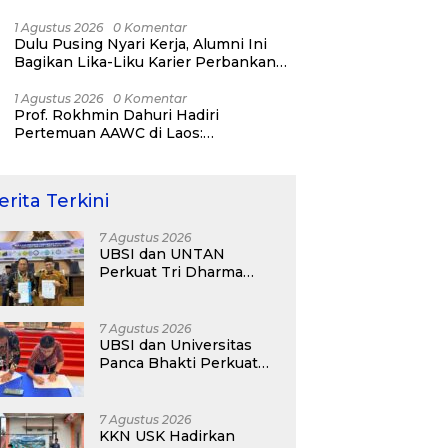
Bisnis ERP, AI, dan Pentingnya
Network Alumni
1 Agustus 2026
0 Komentar
Dulu Pusing Nyari Kerja, Alumni Ini
Bagikan Lika-Liku Karier Perbankan
Hingga Nostalgia di UBSI Alumni Padel
Day 2026
1 Agustus 2026
0 Komentar
Prof. Rokhmin Dahuri Hadiri
Pertemuan AAWC di Laos:
Memperkuat Kerja Sama Asia-Pasifik
untuk Ketahanan Air dan Iklim
erita Terkini
7 Agustus 2026
UBSI dan UNTAN
Perkuat Tri Dharma
Lewat Kolaborasi
Akademik
7 Agustus 2026
UBSI dan Universitas
Panca Bhakti Perkuat
Kolaborasi Akademik
Lewat Program PKM
7 Agustus 2026
KKN USK Hadirkan