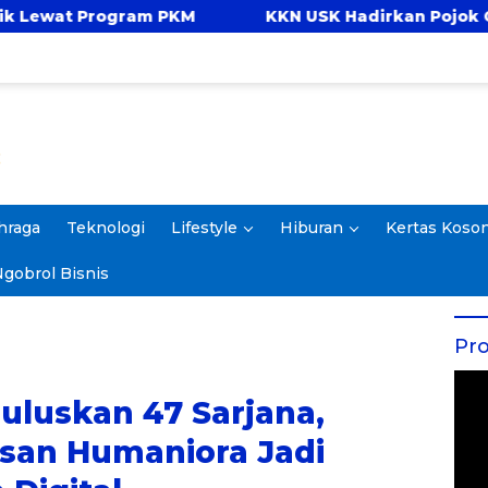
KKN USK Hadirkan Pojok Celengan, Ajarkan Anak
hraga
Teknologi
Lifestyle
Hiburan
Kertas Koso
gobrol Bisnis
Pro
Luluskan 47 Sarjana,
san Humaniora Jadi