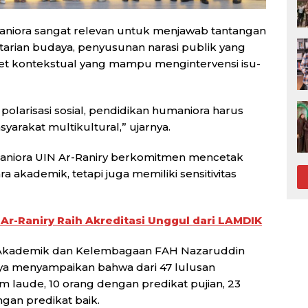
maniora sangat relevan untuk menjawab tantangan
lestarian budaya, penyusunan narasi publik yang
t kontekstual yang mampu mengintervensi isu-
polarisasi sosial, pendidikan humaniora harus
yarakat multikultural,” ujarnya.
aniora UIN Ar-Raniry berkomitmen mencetak
a akademik, tetapi juga memiliki sensitivitas
 Ar-Raniry Raih Akreditasi Unggul dari LAMDIK
g Akademik dan Kelembagaan FAH Nazaruddin
ya menyampaikan bahwa dari 47 lulusan
m laude, 10 orang dengan predikat pujian, 23
ngan predikat baik.