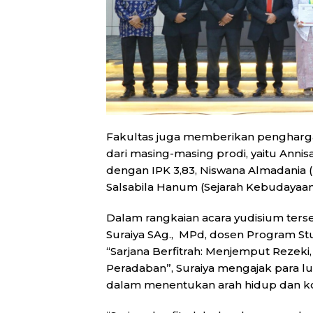
Fakultas juga memberikan pengharga
dari masing-masing prodi, yaitu Annis
dengan IPK 3,83, Niswana Almadania 
Salsabila Hanum (Sejarah Kebudayaan 
Dalam rangkaian acara yudisium terseb
Suraiya SAg., MPd, dosen Program Stu
“Sarjana Berfitrah: Menjemput Rez
Peradaban”, Suraiya mengajak para l
dalam menentukan arah hidup dan kon