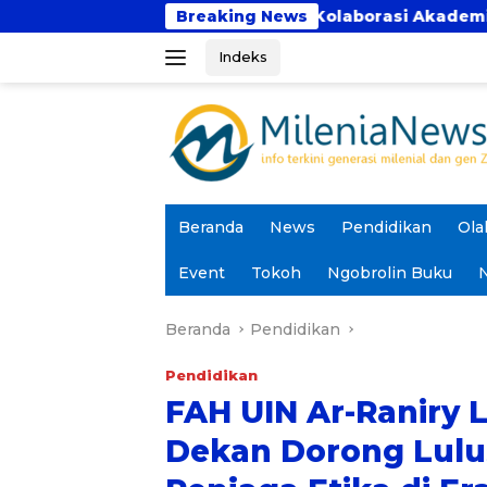
Langsung
kti Perkuat Kolaborasi Akademik Lewat Program PKM
Breaking News
ke
Indeks
konten
Beranda
News
Pendidikan
Ola
Event
Tokoh
Ngobrolin Buku
N
Beranda
Pendidikan
Pendidikan
FAH UIN Ar-Raniry 
Dekan Dorong Lulu