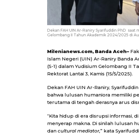
Dekan FAH UIN Ar-Raniry Syarifuddin PhD saat 
Gelombang II Tahun Akademik 2024/2025 di Aula R
Milenianews.com, Banda Aceh–
Fak
Islam Negeri (UIN) Ar-Raniry Banda A
(S-1) dalam Yudisium Gelombang II T
Rektorat Lantai 3, Kamis (15/5/2025).
Dekan FAH UIN Ar-Raniry, Syarifudd
bahwa lulusan humaniora memiliki pera
terutama di tengah derasnya arus disru
“Kita hidup di era disrupsi informasi
menyerap makna. Di sinilah lulusan 
dan
cultural mediator,
” kata Syarifuddi