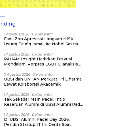
ending
1 Agustus 2026
0 Komentar
Fadli Zon Apresiasi Langkah HISKI
Usung Taufiq Ismail ke Nobel Sastra
1 Agustus 2026
0 Komentar
PAHAM Insight Hadirkan Diskusi
Mendalam: Perpres LGBT Dianalisis
sebagai Strategi Pertahanan Negara
Bukan Ancaman Individual
7 Agustus 2026
0 Komentar
UBSI dan UNTAN Perkuat Tri Dharma
Lewat Kolaborasi Akademik
1 Agustus 2026
0 Komentar
Tak Sekadar Main Padel, Intip
Keseruan Alumni di UBSI Alumni Padel
Day 2026!
1 Agustus 2026
0 Komentar
Di UBSI Alumni Padel Day 2026,
Pendiri Startup IT Ini Cerita Soal