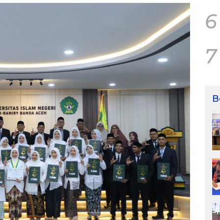
6
7
B