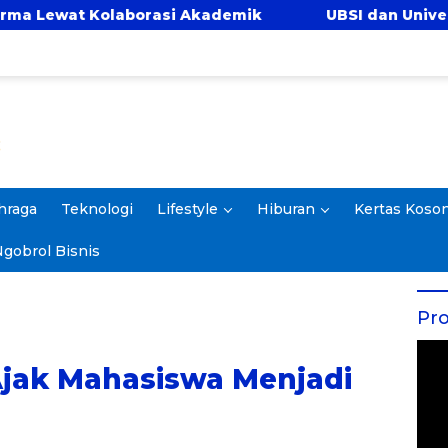
si Akademik
UBSI dan Universitas Panca Bhakti
hraga
Teknologi
Lifestyle
Hiburan
Kertas Koso
gobrol Bisnis
Pro
Ajak Mahasiswa Menjadi