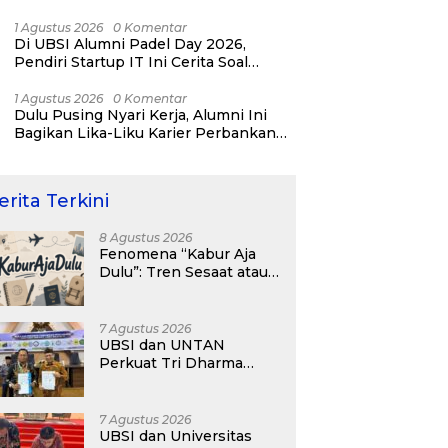
Day 2026!
1 Agustus 2026
0 Komentar
Di UBSI Alumni Padel Day 2026,
Pendiri Startup IT Ini Cerita Soal
Bisnis ERP, AI, dan Pentingnya
Network Alumni
1 Agustus 2026
0 Komentar
Dulu Pusing Nyari Kerja, Alumni Ini
Bagikan Lika-Liku Karier Perbankan
Hingga Nostalgia di UBSI Alumni Padel
Day 2026
erita Terkini
8 Agustus 2026
Fenomena “Kabur Aja
Dulu”: Tren Sesaat atau
Langkah Strategis
Membangun Masa
Depan?
7 Agustus 2026
UBSI dan UNTAN
Perkuat Tri Dharma
Lewat Kolaborasi
Akademik
7 Agustus 2026
UBSI dan Universitas