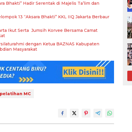
a Bhakti” Hadir Serentak di Majelis Ta’lim dan
ompok 13 “Aksara Bhakti” KKL IIQ Jakarta Berbaur
arta Ikut Serta Jumsih Korvee Bersama Camat
kat
ersilaturahmi dengan Ketua BAZNAS Kabupaten
abdian Masyarakat
pelatihan MC