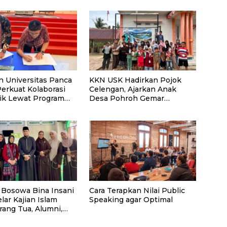
n Universitas Panca
KKN USK Hadirkan Pojok
Perkuat Kolaborasi
Celengan, Ajarkan Anak
k Lewat Program
Desa Pohroh Gemar
Menabung
 Bosowa Bina Insani
Cara Terapkan Nilai Public
lar Kajian Islam
Speaking agar Optimal
rang Tua, Alumni,
syarakat Umum