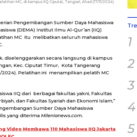
elatihan MC, di kampus IIQ Ciputat, Tangsel, Ahad (17/11/2024).
erian Pengembangan Sumber Daya Mahasiswa
Tr
iswa (DEMA) Institut Ilmu Al-Qur’an (IIQ)
atihan MC itu melibatkan seluruh mahasiswa
1
.
ak, diselenggarakan secara langsung di kampus
2
isangan, Kec. Ciputat Timur, Kota Tangerang
1/2024). Pelatihan ini menampilkan pelatih MC
3
siswa IIQ dari berbagai fakultas yakni, Fakultas
iyah, dan Fakultas Syariah dan Ekonomi Islam,”
4
gengembangan Sumber Daya Mahasiswa
is yang diterima
Milenianews.com.
5
g Video Membawa 110 Mahasiswa IIQ Jakarta
MOLEC