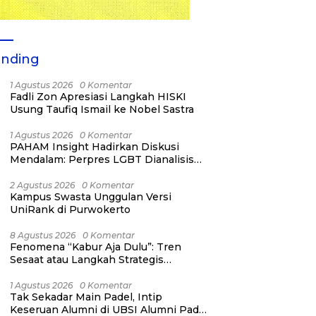
ending
1 Agustus 2026
0 Komentar
Fadli Zon Apresiasi Langkah HISKI
Usung Taufiq Ismail ke Nobel Sastra
1 Agustus 2026
0 Komentar
PAHAM Insight Hadirkan Diskusi
Mendalam: Perpres LGBT Dianalisis
sebagai Strategi Pertahanan Negara
Bukan Ancaman Individual
2 Agustus 2026
0 Komentar
Kampus Swasta Unggulan Versi
UniRank di Purwokerto
8 Agustus 2026
0 Komentar
Fenomena “Kabur Aja Dulu”: Tren
Sesaat atau Langkah Strategis
Membangun Masa Depan?
1 Agustus 2026
0 Komentar
Tak Sekadar Main Padel, Intip
Keseruan Alumni di UBSI Alumni Padel