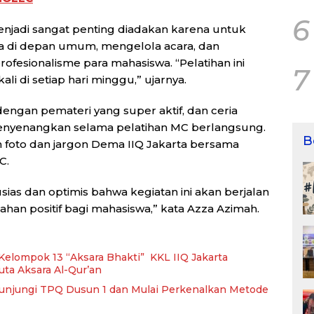
6
njadi sangat penting diadakan karena untuk
a di depan umum, mengelola acara, dan
fesionalisme para mahasiswa. “Pelatihan ini
7
li di setiap hari minggu,” ujarnya.
dengan pemateri yang super aktif, dan ceria
nyenangkan selama pelatihan MC berlangsung.
B
n foto dan jargon Dema IIQ Jakarta bersama
C.
ias dan optimis bahwa kegiatan ini akan berjalan
n positif bagi mahasiswa,” kata Azza Azimah.
, Kelompok 13 “Aksara Bhakti” KKL IIQ Jakarta
ta Aksara Al-Qur’an
 Kunjungi TPQ Dusun 1 dan Mulai Perkenalkan Metode