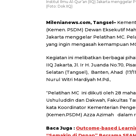
Institut Ilmu Al-Qur’an (IIQ) Jakarta menggelar P
(Foto: Dok IIQ)
Milenianews.com, Tangsel–
Kement
(Kemen. PSDM) Dewan Eksekutif Mahas
Jakarta menggelar Pelatihan MC. Pel
yang ingin mengasah kemampuan MC
Kegiatan ini melibatkan berbagai pih
IIQ Jakarta, Jl. Ir H. Juanda No.70, P
Selatan (Tangsel), Banten, Ahad (17/1
Nurul Witri Mardiyah M.Pd.,
“Pelatihan MC ini diikuti oleh 28 maha
Ushuluddin dan Dakwah, Fakultas Tarb
kata Koordinator Kementerian Pen
(Kemen.PSDM) Azza Azimah dalam ril
Baca Juga :
Outcome-based Learnin
“Semakin di Depan” Bersama SEA