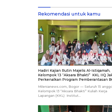
Rekomendasi untuk kamu
Hadiri Kajian Rutin Majelis Al-Istiqamah,
Kelompok 13 “Aksara Bhakti” KKL IIQ Ja
Perkenalkan Program Pemberantasan B
Aksara Al-Qur’an
Milenianews.com, Bogor — Seluruh 15 angg
Kelompok 13 “Aksara Bhakti” Kuliah Kerja
Lapangan (KKL) Institut…