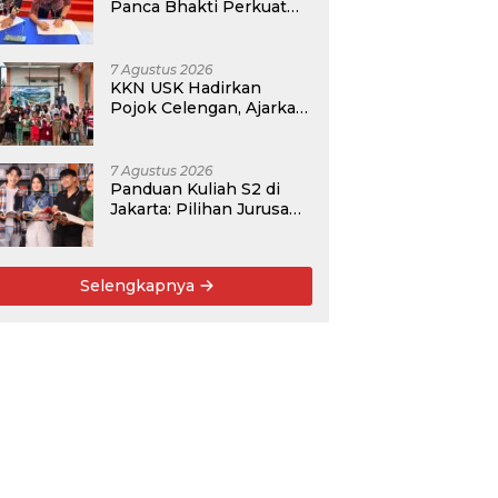
Panca Bhakti Perkuat
Kolaborasi Akademik
Lewat Program PKM
7 Agustus 2026
KKN USK Hadirkan
Pojok Celengan, Ajarkan
Anak Desa Pohroh
Gemar Menabung
7 Agustus 2026
Panduan Kuliah S2 di
Jakarta: Pilihan Jurusan,
Data Prospek, dan
Rekomendasi Kampus
Selengkapnya