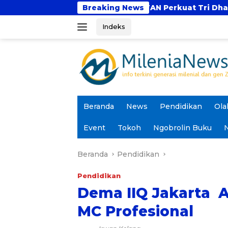
Langsung
UBSI dan UNTAN Perkuat Tri Dharma Lewat Kolabora
Breaking News
ke
Indeks
konten
Beranda
News
Pendidikan
Ola
Event
Tokoh
Ngobrolin Buku
N
Beranda
Pendidikan
Pendidikan
Dema IIQ Jakarta 
MC Profesional