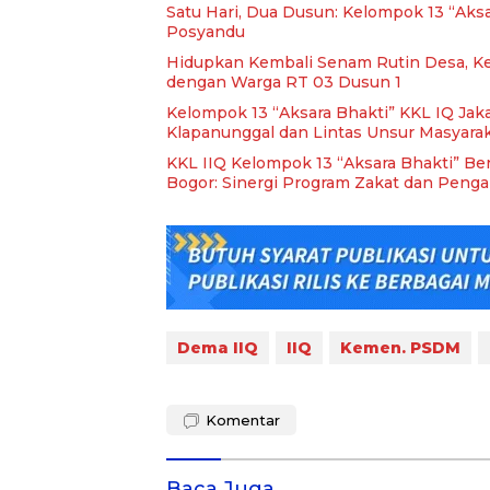
Satu Hari, Dua Dusun: Kelompok 13 “Aksar
Posyandu
Hidupkan Kembali Senam Rutin Desa, Kel
dengan Warga RT 03 Dusun 1
Kelompok 13 “Aksara Bhakti” KKL IQ Jak
Klapanunggal dan Lintas Unsur Masyara
KKL IIQ Kelompok 13 “Aksara Bhakti” B
Bogor: Sinergi Program Zakat dan Peng
Dema IIQ
IIQ
Kemen. PSDM
Komentar
Baca Juga